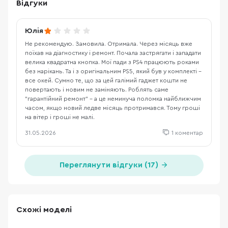
Відгуки
Юлія
Не рекомендую. Замовила. Отримала. Через місяць вже
поїхав на діагностику і ремонт. Почала застрягати і западати
велика квадратна кнопка. Мої пади з PS4 працюють роками
без нарікань. Та і з оригінальним PS5, який був у комплекті -
все окей. Сумно те, що за цей галімий гаджет кошти не
повертають і новим не заміняють. Роблять саме
"гарантійний ремонт" - а це неминуча поломка найближчим
часом, якщо новий ледве місяць протримався. Тому гроші
на вітер і гроші не малі.
31.05.2026
1 коментар
Переглянути відгуки (17)
Схожі моделі