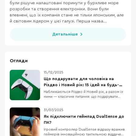
були рішуче налаштовані поринути у бурхливе море
розробки та створення електроніки. Вони були
впевнені, що їх компанія стане не тільки японським, але
й світовим лідером у цієї галузі. Перша назва...
Детальніше
Огляди
15/12/2025
Що подарувати для чоловіка на
Різдво і Новий рік: 15 ідей на будь-
який бюджет
Наближаються Різдво й Новий рік, а разом із
ними — класичне питання: що подарувати
чоловіку, щоб це було і “вау”, і справді
корисно. У цій підбірці ми зібрали 15 техно-
31/07/2025
ідей під різні сценарії життя: для геймера,
офісного працівника, спортсмена, меломана
Як підключити геймпад DualSense до
та любителя подорожей. Тут немає
ПК?
випадкових по
Ігровий контролер DualSense відразу вражив
геймерів інноваційною тактильною віддачею