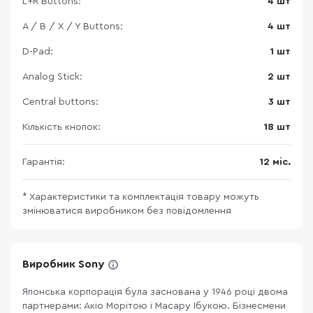
L+R Buttons:
4 шт
A / B / X / Y Buttons:
4 шт
D-Pad:
1 шт
Analog Stick:
2 шт
Central buttons:
3 шт
Кількість кнопок:
18 шт
Гарантія:
12 міс.
* Характеристики та комплектація товару можуть
змінюватися виробником без повідомлення
Виробник Sony
Японська корпорація була заснована у 1946 році двома
партнерами: Акіо Морітою і Масару Ібукою. Бізнесмени