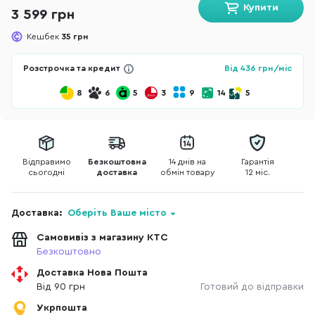
Купити
3 599 грн
Кешбек
35 грн
Розстрочка та кредит
Від
436
грн/міс
8
6
5
3
9
14
5
Відправимо
Безкоштовна
14 днів на
Гарантія
сьогодні
доставка
обмін товару
12 міс.
Доставка:
Оберіть Ваше місто
Самовивіз з магазину КТС
Безкоштовно
Доставка Нова Пошта
Від 90 грн
Готовий до відправки
Укрпошта