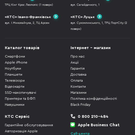
ТРЦ Кінг Крос Леополіс (1 поверх)
вул. Сагайдачного, 1
«КТС» Івано-Франківськ
«КТС» Луцьк
вул. І.Миколайчука, 2, ТЦ Арсен
вул. Сухомлинського, 1, ТРЦ ПортCity (2
поверх)
Каталог товарів
Інтернет - магазин
Смартфони
Про нас
Apple iPhone
Акції
Ноутбуки
Гарантія
Планшети
Доставка
Телевізори
Оплата
Відеокарти
Контакти
SSD-накопичувачі
Магазини
Принтери та БФП
Політика конфіденційності
Навушники
Black Friday
КТС Сервіс
0 800 210-484
Apple Business Chat
Гарантійне обслуговування
Авторизація Apple
Call-центр