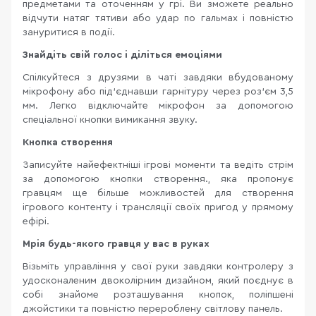
предметами та оточенням у грі. Ви зможете реально
відчути натяг тятиви або удар по гальмах і повністю
зануритися в події.
Знайдіть свій голос і діліться емоціями
Спілкуйтеся з друзями в чаті завдяки вбудованому
мікрофону або під'єднавши гарнітуру через роз'єм 3,5
мм. Легко відключайте мікрофон за допомогою
спеціальної кнопки вимикання звуку.
Кнопка створення
Записуйте найефектніші ігрові моменти та ведіть стрім
за допомогою кнопки створення., яка пропонує
гравцям ще більше можливостей для створення
ігрового контенту і трансляції своїх пригод у прямому
ефірі.
Мрія будь-якого гравця у вас в руках
Візьміть управління у свої руки завдяки контролеру з
удосконаленим двоколірним дизайном, який поєднує в
собі знайоме розташування кнопок, поліпшені
джойстики та повністю перероблену світлову панель.