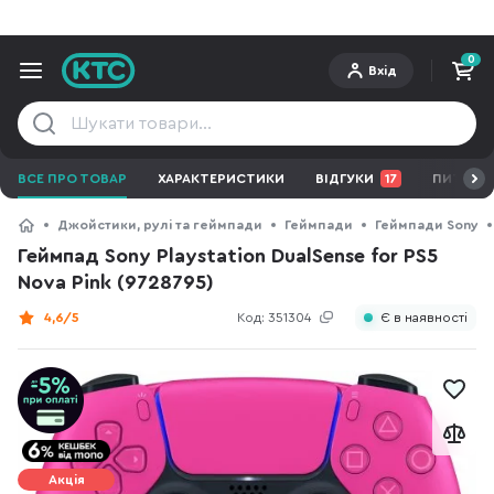
0
Вхід
ВСЕ ПРО ТОВАР
ХАРАКТЕРИСТИКИ
ВІДГУКИ
17
ПИТАННЯ
Джойстики, рулі та геймпади
Геймпади
Геймпади Sony
Геймпад Sony Playstation DualSense for PS5
Nova Pink (9728795)
4,6/5
Код:
351304
Є в наявності
Акція