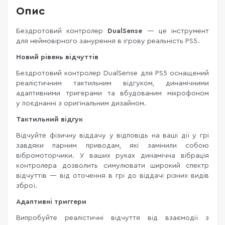
Опис
Бездротовий контролер
DualSense
— це інструмент
для неймовірного занурення в ігрову реальність PS5.
Новий рівень відчуттів
Бездротовий контролер DualSense для PS5 оснащений
реалістичним тактильним відгуком, динамічними
адаптивними тригерами та вбудованим мікрофоном
у поєднанні з оригінальним дизайном.
Тактильний відгук
Відчуйте фізичну віддачу у відповідь на ваші дії у грі
завдяки парним приводам, які замінили собою
вібромоторчики. У ваших руках динамічна вібрація
контролера дозволить симулювати широкий спектр
відчуттів — від оточення в грі до віддачі різних видів
зброї.
Адаптивні триггери
Випробуйте реалістичні відчуття від взаємодії з