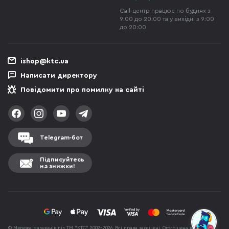
Call-центр працює по буднях з
9:00 до 20:00 та у вихідні з 9:00
до 20:00
ishop@ktc.ua
Написати директору
Повідомити про помилку на сайті
Telegram-бот
Підписуйтесь
на знижки!
© Мережа магазинів під ТМ "КТС" 2002-2026. Всі права захищені. Оголошена вартість