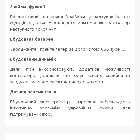
Знайомі функції
Бездротовий контролер DualSense успадкував багато
функцій від DUALSHOCK 4, давши їм нове життя для ігор
наступного покоління.
Вбудована батарея
Заряджайте і грайте тепер за допомогою USB Type-C.
Вбудований динамік
Деякі ігри використовують додаткові можливості
контролера, додаючи ще один рівень сприйняття
завдяки звуковим ефектам високої чіткості.
Датчик переміщення
Вбудований акселерометр і гіроскоп забезпечують
інтуїтивно зрозуміле управління рухами для
підтримуваних ігор.