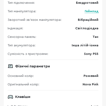
Тип підключення:
Бездротовий
Тип маніпулятора:
Геймпад
Зворотний зв’язок маніпулятора:
Вібраційний
Індикація:
Світлодіодна
Сенсорна панель:
Так
Тип акумулятора:
Інша літій-іонна
Сумісність з пристроями:
Sony PS5
Фізичні параметри
Основний колір:
Рожевий
Оригінальний колір:
Nova Pink
Клавіши