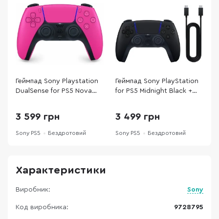
Геймпад Sony Playstation
Геймпад Sony PlayStation
Г
DualSense for PS5 Nova
for PS5 Midnight Black +
5
Pink (9728795)
USB-C cable (1000051651)
T
3 599 грн
3 499 грн
Sony PS5
Бездротовий
Sony PS5
Бездротовий
S
Характеристики
Виробник:
Sony
Код виробника:
9728795