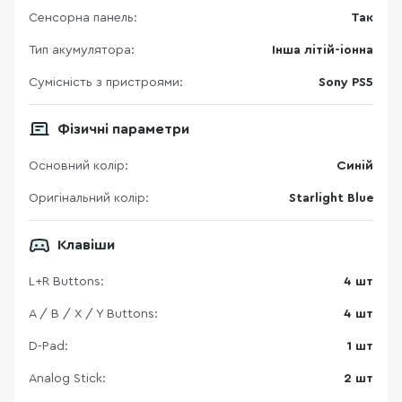
Сенсорна панель:
Так
Тип акумулятора:
Інша літій-іонна
Сумісність з пристроями:
Sony PS5
Фізичні параметри
Основний колір:
Синій
Оригінальний колір:
Starlight Blue
Клавіши
L+R Buttons:
4 шт
A / B / X / Y Buttons:
4 шт
D-Pad:
1 шт
Analog Stick:
2 шт