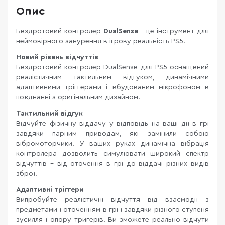
Опис
Бездротовий контролер
DualSense
- це інструмент для
неймовірного занурення в ігрову реальність PS5.
Новий рівень відчуттів
Бездротовий контролер DualSense для PS5 оснащений
реалістичним тактильним відгуком, динамічними
адаптивними тріггерами і вбудованим мікрофоном в
поєднанні з оригінальним дизайном.
Тактильний відгук
Відчуйте фізичну віддачу у відповідь на ваші дії в грі
завдяки парним приводам, які замінили собою
вібромоторчики. У ваших руках динамічна вібрація
контролера дозволить симулювати широкий спектр
відчуттів - від оточення в грі до віддачі різних видів
зброї.
Адаптивні тріггери
Випробуйте реалістичні відчуття від взаємодії з
предметами і оточенням в грі і завдяки різного ступеня
зусилля і опору тригерів. Ви зможете реально відчути