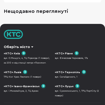
корисно. У цій підбірці ми зібрали 15 техно-
ідей під різні сценарії життя: для геймера,
Нещодавно переглянуті
офісного працівника, спортсмена, меломана
та любителя подорожей. Тут немає
випадкових по
Оберіть місто
«КТС» Київ
«КТС» Рівне
вул. О.Мишуги, 4, ТЦ Піраміда (1 поверх),
вул. В`ячеслава Чорновола, 17а
за 200 м від станції метро «Позняки».
«КТС» Львів
«КТС» Тернопіль
ТРЦ Кінг Крос Леополіс (1 поверх)
вул. Сагайдачного, 1
«КТС» Івано-Франківськ
«КТС» Луцьк
вул. І.Миколайчука, 2, ТЦ Арсен
вул. Сухомлинського, 1, ТРЦ ПортCity (2
поверх)