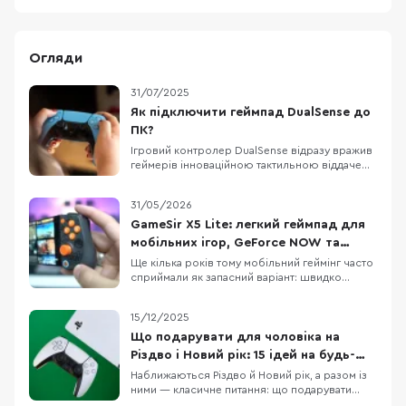
Огляди
31/07/2025
Як підключити геймпад DualSense до
ПК?
Ігровий контролер DualSense відразу вражив
геймерів інноваційною тактильною віддачею
та адаптивними тригерами і користуватися цим
геймпадом можна не лише на консолі PS5 –
31/05/2026
він сумісний і з комп’ютерами, ноутбуками та
навіть смартфонами. Потрібно лише
GameSir X5 Lite: легкий геймпад для
правильно під’єднати DualSense і виконати
мобільних ігор, GeForce NOW та
нескладн
GameHub
Ще кілька років тому мобільний геймінг часто
сприймали як запасний варіант: швидко
пограти в дорозі, а за “нормальним” досвідом
сідати вже за ПК чи консоль. Тепер ця логіка
15/12/2025
помітно застаріла. Смартфони стали
потужнішими, хмарні сервіси на кшталт
Що подарувати для чоловіка на
GeForce NOW навчилися доставляти ПК-ігри
Різдво і Новий рік: 15 ідей на будь-
на телефон, а
який бюджет
Наближаються Різдво й Новий рік, а разом із
ними — класичне питання: що подарувати
чоловіку, щоб це було і “вау”, і справді