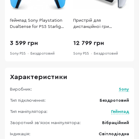
Геймпад Sony Playstation
Пристрій для
Г
DualSense for PS5 Starlight
дистанційної гри
D
Blue
PlayStation Portal
I
(1000042436)
3 599 грн
12 799 грн
Sony PS5
Бездротовий
Sony PS5
Бездротовий
S
Характеристики
Виробник:
Sony
Тип підключення:
Бездротовий
Тип маніпулятора:
Геймпад
Зворотний зв’язок маніпулятора:
Вібраційний
Індикація:
Світлодіодна