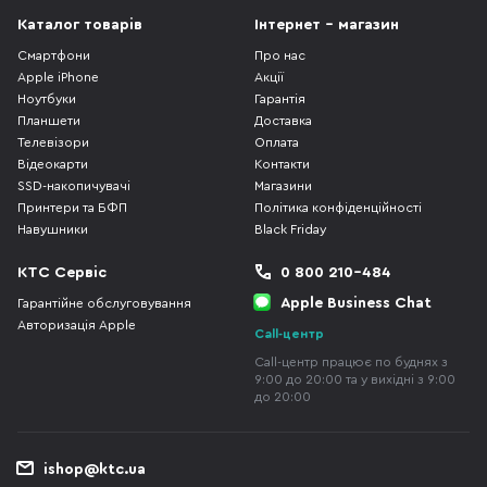
Каталог товарів
Інтернет - магазин
Смартфони
Про нас
Apple iPhone
Акції
Ноутбуки
Гарантія
Планшети
Доставка
Телевізори
Оплата
Відеокарти
Контакти
SSD-накопичувачі
Магазини
Принтери та БФП
Політика конфіденційності
Навушники
Black Friday
КТС Сервіс
0 800 210-484
Apple Business Chat
Гарантійне обслуговування
Авторизація Apple
Call-центр
Call-центр працює по буднях з
9:00 до 20:00 та у вихідні з 9:00
до 20:00
ishop@ktc.ua