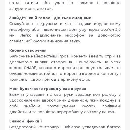
натяг тятиви або удар по гальмах і повністю
зануритися в дію гри.
Знайдіть свій голос і діліться емоціями
Спілкуйтеся з друзями в чаті завдяки вбудованому
мікрофону або підключивши гарнітуру через роз'єм 3,5
мм. Легко відключайте мікрофон за допомогою
спеціальної кнопки вимикання звуку.
Кнопка створення
Записуйте найефектніші ігрові моменти і ведіть стрім за
допомогою кнопки створення. Спираючись на успіх
кнопки SHARE, кнопка створення пропонує гравцям ще
більше можливостей для створення ігрового контенту і
трансляції своїх пригод в прямому ефірі.
Мрія будь-якого гравця у вас в руках
Візьміть управління в свої руки завдяки контролеру з
удосконаленим двоколірним дизайном, який поєднує в
собі знайоме розташування кнопок, поліпшені
джойстики та повністю перероблену світлову панель.
Знайомі функції
Бездротовий контролер DualSense успадкував багато