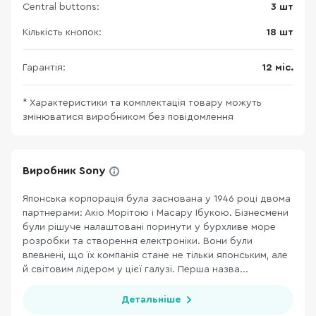
Central buttons:
3 шт
Кількість кнопок:
18 шт
Гарантія:
12 міс.
* Характеристики та комплектація товару можуть
змінюватися виробником без повідомлення
Виробник Sony
Японська корпорація була заснована у 1946 році двома
партнерами: Акіо Морітою і Масару Ібукою. Бізнесмени
були рішуче налаштовані поринути у бурхливе море
розробки та створення електроніки. Вони були
впевнені, що їх компанія стане не тільки японським, але
й світовим лідером у цієї галузі. Перша назва...
Детальніше