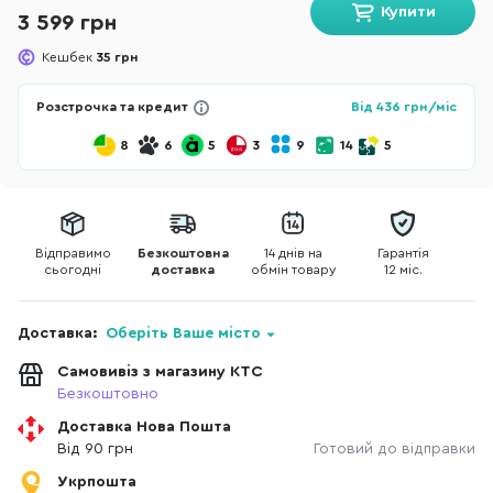
Купити
3 599 грн
Кешбек
35 грн
Розстрочка та кредит
Від
436
грн/міс
8
6
5
3
9
14
5
Відправимо
Безкоштовна
14 днів на
Гарантія
сьогодні
доставка
обмін товару
12 міс.
Доставка:
Оберіть Ваше місто
Самовивіз з магазину КТС
Безкоштовно
Доставка Нова Пошта
Від 90 грн
Готовий до відправки
Укрпошта