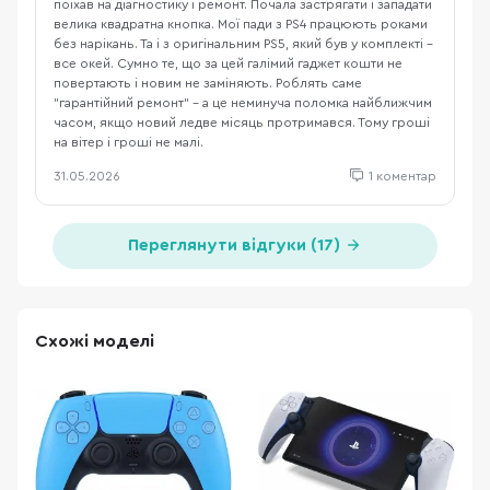
поїхав на діагностику і ремонт. Почала застрягати і западати
велика квадратна кнопка. Мої пади з PS4 працюють роками
без нарікань. Та і з оригінальним PS5, який був у комплекті -
все окей. Сумно те, що за цей галімий гаджет кошти не
повертають і новим не заміняють. Роблять саме
"гарантійний ремонт" - а це неминуча поломка найближчим
часом, якщо новий ледве місяць протримався. Тому гроші
на вітер і гроші не малі.
31.05.2026
1 коментар
Переглянути відгуки (17)
Схожі моделі