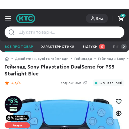
0
Вхід
ВСЕ ПРО ТОВАР
ХАРАКТЕРИСТИКИ
ВІДГУКИ
17
ПИТАННЯ
Джойстики, рулі та геймпади
Геймпади
Геймпади Sony
Геймпад Sony Playstation DualSense for PS5
Starlight Blue
4,6/5
Код:
348068
Є в наявності
Акція