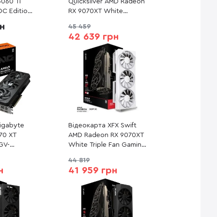
5060 Ti
Quicksilver AMD Radeon
C Edition
RX 9070XT White
60TI-O16G)
Gaming Edition (RX-
рн
45 459
97TQICKW9)
42 639 грн
igabyte
Відеокарта XFX Swift
70 XT
AMD Radeon RX 9070XT
GV-
White Triple Fan Gaming
NG-16GD)
Edition (RX-97TSWF3W9)
44 819
н
41 959 грн