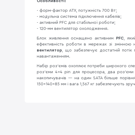
Особливості:
- форм-фактор ATX, потужність 700 Вт;
- модульна система підключення кабелів;
- активний PFC для стабільної роботи;
- 120-мм вентилятор охолодження.
Блок живлення оснащено активним
PFC
, як
ефективність роботи в мережах зі змінною
вентилятор
, що забезпечує достатній потік 
навантаженням.
Набір роз'ємів охоплює потреби широкого спек
роз'єми 4+4 pin для процесора, два роз'єми 
накопичувачів — на один SATA більше порівн
150×140×85 мм і вага 1,567 кг забезпечують зр