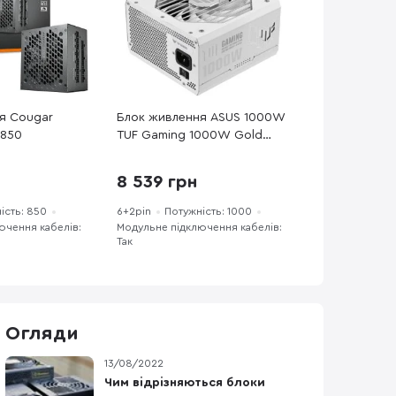
я Cougar
Блок живлення ASUS 1000W
 850
TUF Gaming 1000W Gold
White Edition (TUF-GAMING-
1000G-WHITE)
8 539 грн
ість: 850
6+2pin
Потужність: 1000
ючення кабелів:
Модульне підключення кабелів:
Так
Огляди
13/08/2022
Чим відрізняються блоки