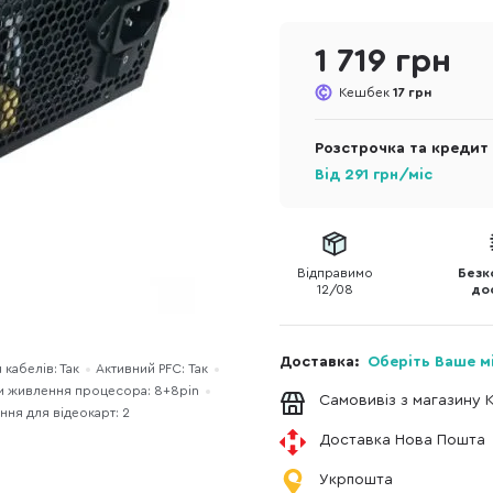
1 719 грн
Кешбек
17 грн
Розстрочка та кредит
Від
291
грн/міс
Відправимо
Безк
12/08
до
Доставка:
Оберіть Ваше м
кабелів: Так
Активний PFC: Так
и живлення процесора: 8+8pin
Самовивіз з магазину 
ння для відеокарт: 2
Доставка Нова Пошта
Укрпошта