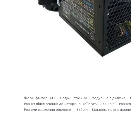
Форм-фактор: ATX
Потужність: 700
Модульне підключення 
Роз’єм підключення до материнської плати: 20 + 4pin
Роз'єм
Роз'єми живлення відеокарти: 6+2pin
Кількість портів живле