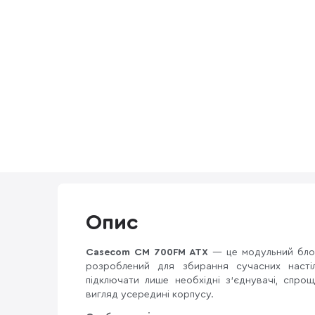
Опис
Casecom CM 700FM ATX
— це модульний бло
розроблений для збирання сучасних настіл
підключати лише необхідні з'єднувачі, спр
вигляд усередині корпусу.