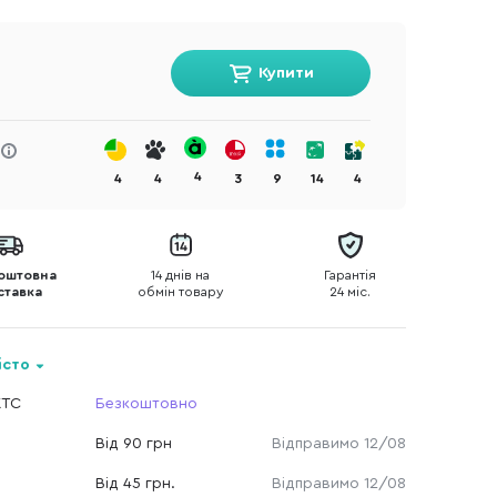
Купити
4
4
4
3
9
14
4
оштовна
14 днів на
Гарантія
ставка
обмін товару
24 міс.
істо
КТС
Безкоштовно
Від 90 грн
Відправимо 12/08
Від 45 грн.
Відправимо 12/08