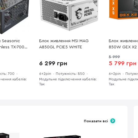
 Seasonic
Блок живлення MSI MAG
Блок живленн
nless TX-700
A850GL PCIE5 WHITE
850W GEX X2
5 999
6 299 грн
5 799 грн
сть: 700
6+2pin
Потужність: 850
6+2pin
Потужн
чення кабелів:
Модульне підключення кабелів:
Модульне підкл
Так
Так
Показати всі