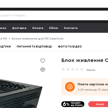
зини
Доставка
Оплата
Обмін
Контакти
я ПК
Блоки живлення для ПК CaseCom
ІДГУКИ
ПИТАННЯ ТА ВІДПОВІДІ
ФОТО ТА ВІДЕО
Блок живлення 
Оціни
Плати карткою о
З 29 липня до 31 сер
Акція