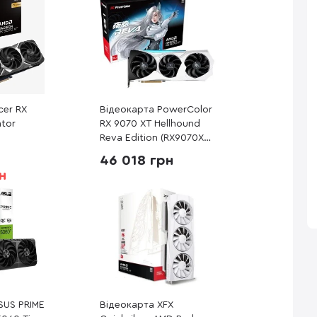
cer RX
Відеокарта PowerColor
ator
RX 9070 XT Hellhound
Reva Edition (RX9070XT
1)
16G-L/OC/REVA)
46 018 грн
н
SUS PRIME
Відеокарта XFX