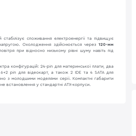
ий стабілізує споживання електроенергії та підвищує
 напругою. Охолодження здійснюється через
120-мм
повітря при відносно низькому рівні шуму навіть під
тра конфігурацій: 24-pin для материнської плати, два
6+2 pin для відеокарт, а також 2 IDE та 4 SATA для
яно з молодшими моделями серії. Компактні габарити
учне встановлення у стандартні ATX-корпуси.