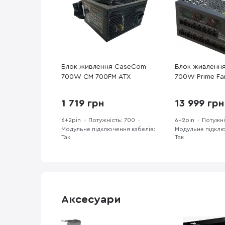
Блок живлення CaseCom
Блок живлення
700W CM 700FM ATX
700W Prime Fa
(SSR-700TL)
1 719 грн
13 999 грн
6+2pin
Потужність: 700
6+2pin
Потужні
Модульне підключення кабелів:
Модульне підклю
Так
Так
Аксесуари