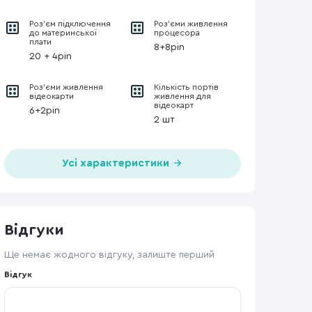
Роз’єм підключення
Роз'єми живлення
до материнської
процесора
плати
8+8pin
20 + 4pin
Роз'єми живлення
Кількість портів
відеокарти
живлення для
відеокарт
6+2pin
2 шт
Усі характеристики
Відгуки
Ще немає жодного відгуку, залиште перший
Відгук