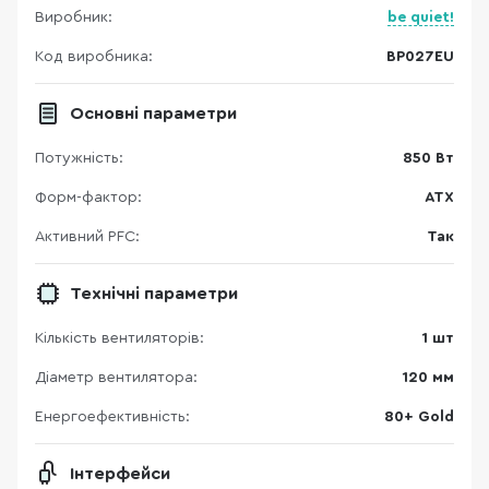
Виробник:
be quiet!
Код виробника:
BP027EU
Основні параметри
Потужність:
850 Вт
Форм-фактор:
ATX
Активний PFC:
Так
Технічні параметри
Кількість вентиляторів:
1 шт
Діаметр вентилятора:
120 мм
Енергоефективність:
80+ Gold
Інтерфейси