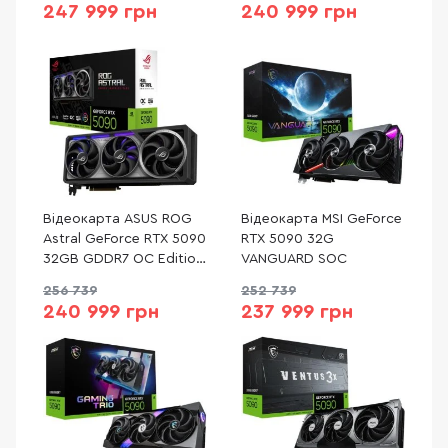
247 999 грн
240 999 грн
Відеокарта ASUS ROG
Відеокарта MSI GeForce
Astral GeForce RTX 5090
RTX 5090 32G
32GB GDDR7 OC Edition
VANGUARD SOC
(ROG-ASTRAL-RTX5090-
256 739
252 739
O32G-GAMING)
240 999 грн
237 999 грн