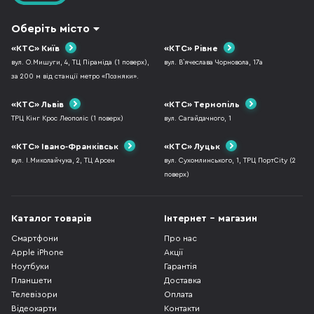
Оберіть місто
«КТС» Київ
«КТС» Рівне
вул. О.Мишуги, 4, ТЦ Піраміда (1 поверх),
вул. В`ячеслава Чорновола, 17а
за 200 м від станції метро «Позняки».
«КТС» Львів
«КТС» Тернопіль
ТРЦ Кінг Крос Леополіс (1 поверх)
вул. Сагайдачного, 1
«КТС» Івано-Франківськ
«КТС» Луцьк
вул. І.Миколайчука, 2, ТЦ Арсен
вул. Сухомлинського, 1, ТРЦ ПортCity (2
поверх)
Каталог товарів
Інтернет - магазин
Смартфони
Про нас
Apple iPhone
Акції
Ноутбуки
Гарантія
Планшети
Доставка
Телевізори
Оплата
Відеокарти
Контакти