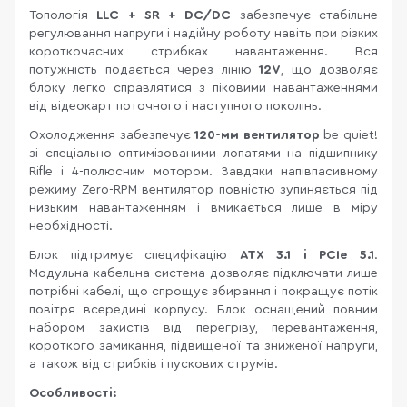
Топологія
LLC + SR + DC/DC
забезпечує стабільне
регулювання напруги і надійну роботу навіть при різких
короткочасних стрибках навантаження. Вся
потужність подається через лінію
12V
, що дозволяє
блоку легко справлятися з піковими навантаженнями
від відеокарт поточного і наступного поколінь.
Охолодження забезпечує
120-мм вентилятор
be quiet!
зі спеціально оптимізованими лопатями на підшипнику
Rifle і 4-полюсним мотором. Завдяки напівпасивному
режиму Zero-RPM вентилятор повністю зупиняється під
низьким навантаженням і вмикається лише в міру
необхідності.
Блок підтримує специфікацію
ATX 3.1 і PCIe 5.1
.
Модульна кабельна система дозволяє підключати лише
потрібні кабелі, що спрощує збирання і покращує потік
повітря всередині корпусу. Блок оснащений повним
набором захистів від перегріву, перевантаження,
короткого замикання, підвищеної та зниженої напруги,
а також від стрибків і пускових струмів.
Особливості: