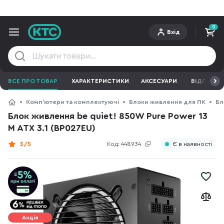
0
Вхід
ВСЕ ПРО ТОВАР
ХАРАКТЕРИСТИКИ
АКСЕСУАРИ
ВІДГУКИ
Компʼютери та комплектуючі
Блоки живлення для ПК
Бл
Блок живлення be quiet! 850W Pure Power 13
M ATX 3.1 (BP027EU)
5/5
Код:
448934
Є в наявності
Акція