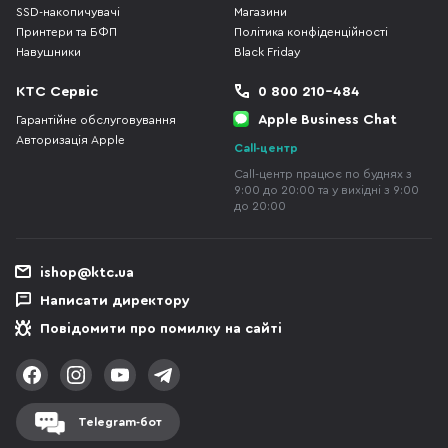
SSD-накопичувачі
Магазини
Принтери та БФП
Політика конфіденційності
Навушники
Black Friday
КТС Сервіс
0 800 210-484
Apple Business Chat
Гарантійне обслуговування
Авторизація Apple
Call-центр
Call-центр працює по буднях з
9:00 до 20:00 та у вихідні з 9:00
до 20:00
ishop@ktc.ua
Написати директору
Повідомити про помилку на сайті
Telegram-бот