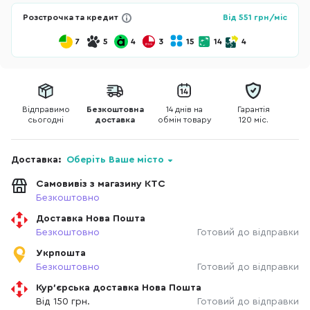
Розстрочка та кредит
Від
551
грн/міс
7
5
4
3
15
14
4
Відправимо
Безкоштовна
14 днів на
Гарантія
сьогодні
доставка
обмін товару
120 міс.
Доставка:
Оберіть Ваше місто
Самовивіз з магазину КТС
Безкоштовно
Доставка Нова Пошта
Безкоштовно
Готовий до відправки
Укрпошта
Безкоштовно
Готовий до відправки
Кур'єрська доставка Нова Пошта
Від 150 грн.
Готовий до відправки