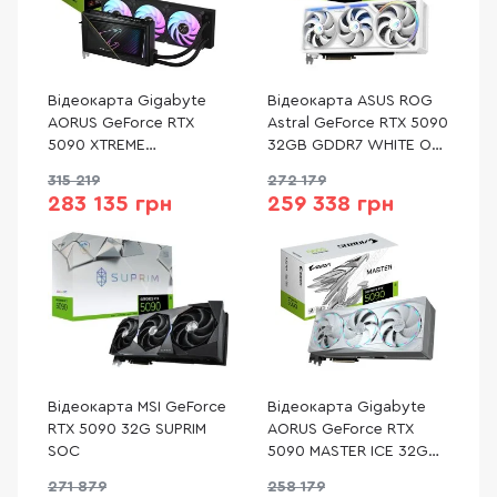
Відеокарта Gigabyte
Відеокарта ASUS ROG
AORUS GeForce RTX
Astral GeForce RTX 5090
5090 XTREME
32GB GDDR7 WHITE OC
WATERFORCE 32G (GV-
Edition (ROG-ASTRAL-
315 219
272 179
N5090AORUSX W-32GD)
RTX5090-O32G-WHITE)
283 135 грн
259 338 грн
Відеокарта MSI GeForce
Відеокарта Gigabyte
RTX 5090 32G SUPRIM
AORUS GeForce RTX
SOC
5090 MASTER ICE 32G
(GV-N5090AORUSM ICE-
271 879
258 179
32GD)