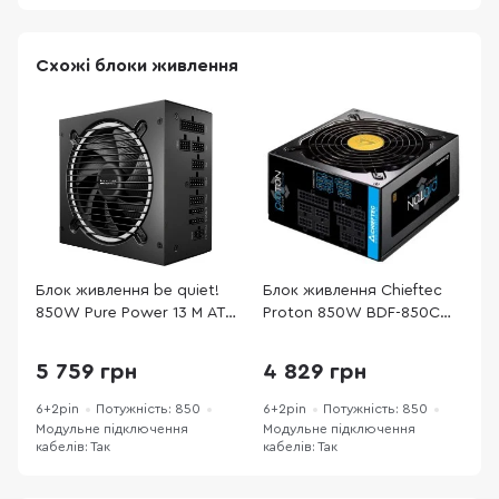
Схожі блоки живлення
Блок живлення be quiet!
Блок живлення Chieftec
Б
850W Pure Power 13 M ATX
Proton 850W BDF-850C
3.1 (BP027EU)
ATX FAN 14cm
(
5 759 грн
4 829 грн
6+2pin
Потужність: 850
6+2pin
Потужність: 850
6
Модульне підключення
Модульне підключення
М
кабелів: Так
кабелів: Так
к