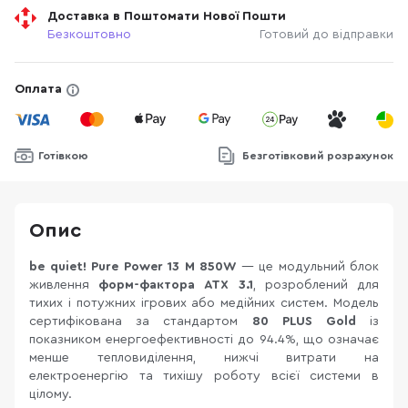
Доставка в Поштомати Нової Пошти
Безкоштовно
Готовий до відправки
Оплата
Готівкою
Безготівковий розрахунок
Опис
be quiet! Pure Power 13 M 850W
— це модульний блок
живлення
форм-фактора ATX 3.1
, розроблений для
тихих і потужних ігрових або медійних систем. Модель
сертифікована за стандартом
80 PLUS Gold
із
показником енергоефективності до 94.4%, що означає
менше тепловиділення, нижчі витрати на
електроенергію та тихішу роботу всієї системи в
цілому.