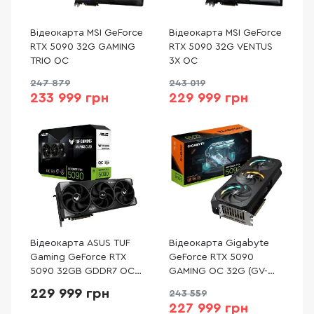
Відеокарта MSI GeForce
Відеокарта MSI GeForce
RTX 5090 32G GAMING
RTX 5090 32G VENTUS
TRIO OC
3X OC
247 879
243 019
233 999 грн
229 999 грн
Відеокарта ASUS TUF
Відеокарта Gigabyte
Gaming GeForce RTX
GeForce RTX 5090
5090 32GB GDDR7 OC
GAMING OC 32G (GV-
Edition (TUF-RTX5090-
N5090GAMING OC-
229 999 грн
243 559
O32G-GAMING)
32GD)
227 999 грн