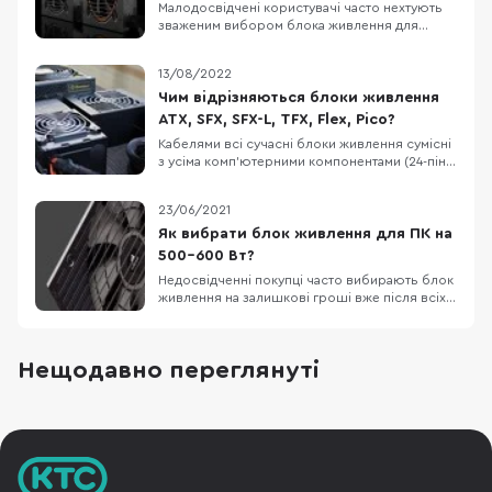
Малодосвідчені користувачі часто нехтують
зваженим вибором блока живлення для
комп'ютера. Насправді, даний компонент є
дуже важливим, адже саме від нього залежить
13/08/2022
здоров'я та довговічність всіх інших
компонентів ПК. У цій статті ми допоможемо
Чим відрізняються блоки живлення
вибрати оптимальну потужність БЖ саме для
ATX, SFX, SFX-L, TFX, Flex, Pico?
вашої конфігура
Кабелями всі сучасні блоки живлення сумісні
з усіма комп'ютерними компонентами (24-піна
для материнської плати, 4+4-піна для
процесора, 6+2-пін для відеокарти), головне
23/06/2021
щоб вистачило потужності у ватах. Але
існують різні формати БЖ під різні розміри
Як вибрати блок живлення для ПК на
корпусів для ПК. Великий БЖ просто не
500-600 Вт?
вміститься в
Недосвідченні покупці часто вибирають блок
живлення на залишкові гроші вже після всіх
інших компонентів збірки ПК. Цей підхід не є
вірним, адже саме від стабільності
енергопостачання БЖ залежить здоров'я
Нещодавно переглянуті
материнської плати, відеокарти і особливо
дисків, тобто ще й збереження особистих
файлів (докуме