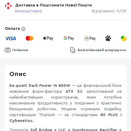
Доставка в Поштомати Нової Пошти
Безкоштовно
Відправимо 11/08
Оплата
Готівкою
Безготівковий розрахунок
Опис
be quiet! Dark Power 14 850W
— це флагманський блок
живлення форм-фактора
ATX 3.1
, орієнтований на
найвибагливіших користувачів, яким потрібна
максимальна продуктивність у поєднанні з практично
безшумною роботою. Модель отримала подвійну
сертифікацію Titanium — за стандартами
80 PLUS і
Cybenetics.
Топологія
Full Bridge + LLC + Synchronous Rectifier +