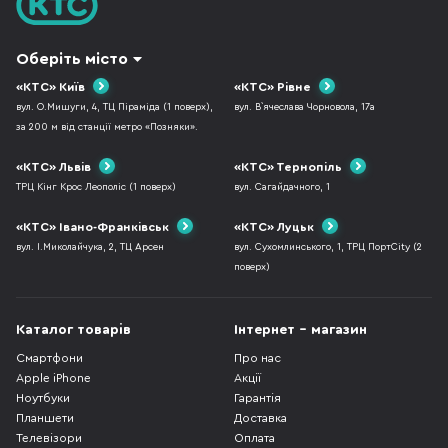
Оберіть місто
«КТС» Київ
«КТС» Рівне
вул. О.Мишуги, 4, ТЦ Піраміда (1 поверх),
вул. В`ячеслава Чорновола, 17а
за 200 м від станції метро «Позняки».
«КТС» Львів
«КТС» Тернопіль
ТРЦ Кінг Крос Леополіс (1 поверх)
вул. Сагайдачного, 1
«КТС» Івано-Франківськ
«КТС» Луцьк
вул. І.Миколайчука, 2, ТЦ Арсен
вул. Сухомлинського, 1, ТРЦ ПортCity (2
поверх)
Каталог товарів
Інтернет - магазин
Смартфони
Про нас
Apple iPhone
Акції
Ноутбуки
Гарантія
Планшети
Доставка
Телевізори
Оплата