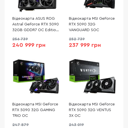
Відеокарта ASUS ROG
Відеокарта MSI GeForce
Astral GeForce RTX 5090
RTX 5090 32G
32GB GDDR7 OC Edition
VANGUARD SOC
(ROG-ASTRAL-RTX5090-
256 739
252 739
O32G-GAMING)
240 999 грн
237 999 грн
Відеокарта MSI GeForce
Відеокарта MSI GeForce
RTX 5090 32G GAMING
RTX 5090 32G VENTUS
TRIO OC
3X OC
247 879
243 019