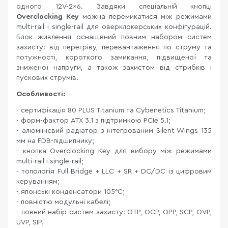
одного 12V-2x6. Завдяки спеціальній кнопці
Overclocking Key
можна перемикатися між режимами
multi-rail і single-rail для оверклокерських конфігурацій.
Блок живлення оснащений повним набором систем
захисту: від перегріву, перевантаження по струму та
потужності, короткого замикання, підвищеної та
зниженої напруги, а також захистом від стрибків і
пускових струмів.
Особливості:
- сертифікація 80 PLUS Titanium та Cybenetics Titanium;
- форм-фактор ATX 3.1 з підтримкою PCIe 5.1;
- алюмінієвий радіатор з інтегрованим Silent Wings 135
мм на FDB-підшипнику;
- кнопка Overclocking Key для вибору між режимами
multi-rail і single-rail;
- топологія Full Bridge + LLC + SR + DC/DC із цифровим
керуванням;
- японські конденсатори 105°C;
- повністю модульні кабелі;
- повний набір систем захисту: OTP, OCP, OPP, SCP, OVP,
UVP, SIP.