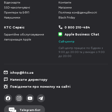
Відеокарти
Контакти
SSD-накопичувачі
Магазини
Принтери та БФП
Політика конфіденційності
Навушники
Black Friday
КТС Сервіс
0 800 210-484
Apple Business Chat
Гарантійне обслуговування
Авторизація Apple
Call-центр
Call-центр працює по буднях з
9:00 до 20:00 та у вихідні з 9:00
до 20:00
ishop@ktc.ua
Написати директору
Повідомити про помилку на сайті
Telegram-бот