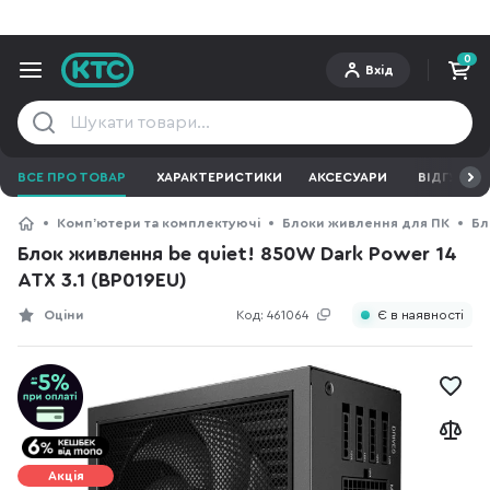
0
Вхід
ВСЕ ПРО ТОВАР
ХАРАКТЕРИСТИКИ
АКСЕСУАРИ
ВІДГУКИ
Компʼютери та комплектуючі
Блоки живлення для ПК
Бл
Блок живлення be quiet! 850W Dark Power 14
ATX 3.1 (BP019EU)
Оціни
Код:
461064
Є в наявності
Акція