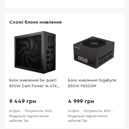
Схожі блоки живлення
Блок живлення be quiet!
Блок живлення Gigabyte
Б
850W Dark Power 14 ATX
850W P850GM
H
3.1 (BP019EU)
9 449 грн
4 999 грн
6+2pin
Потужність: 850
6+2pin
Потужність: 850
6
Модульне підключення
Модульне підключення
М
кабелів: Так
кабелів: Так
к