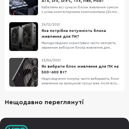
ATX, SFX, SFX-L, TFX, Flex, Pico?
Кабелями всі сучасні блоки живлення сумісні
з усіма комп'ютерними компонентами (24-піна
для материнської плати, 4+4-піна для
процесора, 6+2-пін для відеокарти), головне
29/12/2021
щоб вистачило потужності у ватах. Але
існують різні формати БЖ під різні розміри
Яка потрібна потужність блока
корпусів для ПК. Великий БЖ просто не
живлення для ПК?
вміститься в
Малодосвідчені користувачі часто нехтують
зваженим вибором блока живлення для
комп'ютера. Насправді, даний компонент є
дуже важливим, адже саме від нього залежить
23/06/2021
здоров'я та довговічність всіх інших
компонентів ПК. У цій статті ми допоможемо
Як вибрати блок живлення для ПК на
вибрати оптимальну потужність БЖ саме для
500-600 Вт?
вашої конфігура
Недосвідченні покупці часто вибирають блок
живлення на залишкові гроші вже після всіх
інших компонентів збірки ПК. Цей підхід не є
вірним, адже саме від стабільності
енергопостачання БЖ залежить здоров'я
Нещодавно переглянуті
материнської плати, відеокарти і особливо
дисків, тобто ще й збереження особистих
файлів (докуме