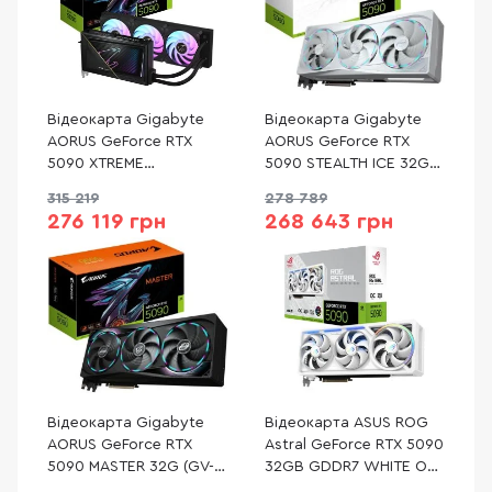
Відеокарта Gigabyte
Відеокарта Gigabyte
AORUS GeForce RTX
AORUS GeForce RTX
5090 XTREME
5090 STEALTH ICE 32G
WATERFORCE 32G (GV-
(GV-N5090AORUSST ICE-
315 219
278 789
N5090AORUSX W-32GD)
32GD)
276 119 грн
268 643 грн
Відеокарта Gigabyte
Відеокарта ASUS ROG
AORUS GeForce RTX
Astral GeForce RTX 5090
5090 MASTER 32G (GV-
32GB GDDR7 WHITE OC
N5090AORUS M-32GD)
Edition (ROG-ASTRAL-