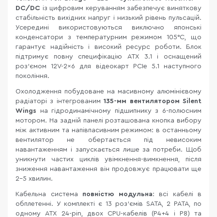
DC/DC
із цифровим керуванням забезпечує виняткову
стабільність вихідних напруг і низький рівень пульсацій.
Усередині використовуються виключно японські
конденсатори з температурним режимом 105°C, що
гарантує надійність і високий ресурс роботи. Блок
підтримує повну специфікацію ATX 3.1 і оснащений
роз'ємом 12V-2x6 для відеокарт PCIe 5.1 наступного
покоління.
Охолодження побудоване на масивному алюмінієвому
радіаторі з інтегрованим
135-мм вентилятором Silent
Wings
на гідродинамічному підшипнику з 6-полюсним
мотором. На задній панелі розташована кнопка вибору
між активним та напівпасивним режимом: в останньому
вентилятор не обертається під невисоким
навантаженням і запускається лише за потреби. Щоб
уникнути частих циклів увімкнення-вимкнення, після
зниження навантаження він продовжує працювати ще
2–5 хвилин.
Кабельна система
повністю модульна
: всі кабелі в
обплетенні. У комплекті є 13 роз'ємів SATA, 2 PATA, по
одному ATX 24-pin, двох CPU-кабелів (P4+4 і P8) та