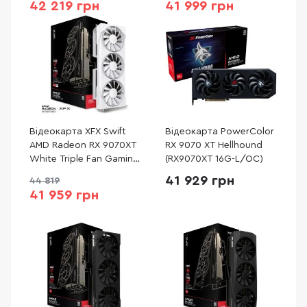
42 219 грн
41 999 грн
Відеокарта XFX Swift
Відеокарта PowerColor
AMD Radeon RX 9070XT
RX 9070 XT Hellhound
White Triple Fan Gaming
(RX9070XT 16G-L/OC)
Edition (RX-97TSWF3W9)
41 929 грн
44 819
41 959 грн