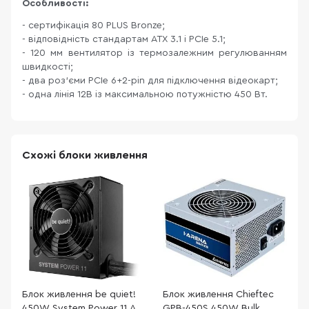
Особливості:
- сертифікація 80 PLUS Bronze;
- відповідність стандартам ATX 3.1 і PCIe 5.1;
- 120 мм вентилятор із термозалежним регулюванням
швидкості;
- два роз'єми PCIe 6+2-pin для підключення відеокарт;
- одна лінія 12В із максимальною потужністю 450 Вт.
Схожі блоки живлення
Блок живлення be quiet!
Блок живлення Chieftec
Б
450W System Power 11 ATX
GPB-450S 450W Bulk
4