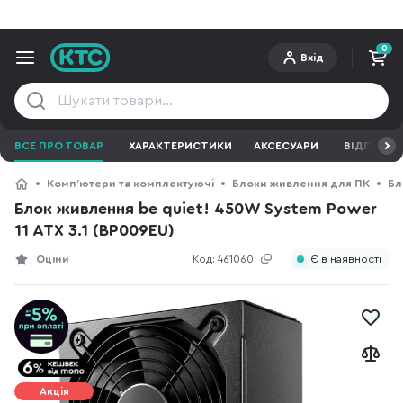
0
Вхід
ВСЕ ПРО ТОВАР
ХАРАКТЕРИСТИКИ
АКСЕСУАРИ
ВІДГУКИ
Компʼютери та комплектуючі
Блоки живлення для ПК
Бл
Блок живлення be quiet! 450W System Power
11 ATX 3.1 (BP009EU)
Оціни
Код:
461060
Є в наявності
Акція