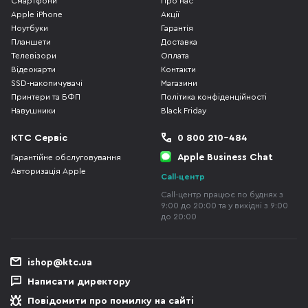
Смартфони
Про нас
Apple iPhone
Акції
Ноутбуки
Гарантія
Планшети
Доставка
Телевізори
Оплата
Відеокарти
Контакти
SSD-накопичувачі
Магазини
Принтери та БФП
Політика конфіденційності
Навушники
Black Friday
КТС Сервіс
0 800 210-484
Apple Business Chat
Гарантійне обслуговування
Авторизація Apple
Call-центр
Call-центр працює по буднях з
9:00 до 20:00 та у вихідні з 9:00
до 20:00
ishop@ktc.ua
Написати директору
Повідомити про помилку на сайті