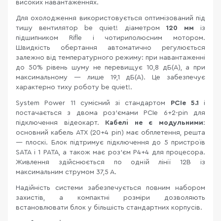
високих навантаженнях.
Для охолодження використовується оптимізований під
тишу вентилятор be quiet! діаметром
120 мм
із
підшипником Rifle і чотириполюсним мотором.
Швидкість обертання автоматично регулюється
залежно від температурного режиму: при навантаженні
до 50% рівень шуму не перевищує 10,8 дБ(А), а при
максимальному — лише 19,1 дБ(А). Це забезпечує
характерно тиху роботу be quiet!.
System Power 11 сумісний зі стандартом
PCIe 5.1
і
постачається з двома роз'ємами PCIe 6+2-pin для
підключення відеокарт.
Кабелі не є модульними
:
основний кабель ATX (20+4 pin) має обплетення, решта
— плоскі. Блок підтримує підключення до 5 пристроїв
SATA і 1 PATA, а також має роз'єм P4+4 для процесора.
Живлення здійснюється по одній лінії 12В із
максимальним струмом 37,5 А.
Надійність системи забезпечується повним набором
захистів, а компактні розміри дозволяють
встановлювати блок у більшість стандартних корпусів.