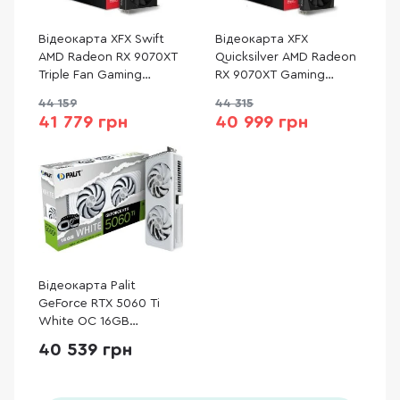
Відеокарта XFX Swift
Відеокарта XFX
AMD Radeon RX 9070XT
Quicksilver AMD Radeon
Triple Fan Gaming
RX 9070XT Gaming
Edition (RX-97TSWF3B9)
Edition (RX-97TQICKB9)
44 159
44 315
41 779 грн
40 999 грн
Відеокарта Palit
GeForce RTX 5060 Ti
White OC 16GB
(NE7506TU19T1-
40 539 грн
GB2061M)