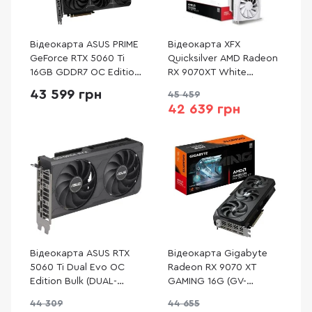
Відеокарта ASUS PRIME
Відеокарта XFX
GeForce RTX 5060 Ti
Quicksilver AMD Radeon
16GB GDDR7 OC Edition
RX 9070XT White
(PRIME-RTX5060TI-O16G)
Gaming Edition (RX-
43 599 грн
45 459
97TQICKW9)
42 639 грн
Відеокарта ASUS RTX
Відеокарта Gigabyte
5060 Ti Dual Evo OC
Radeon RX 9070 XT
Edition Bulk (DUAL-
GAMING 16G (GV-
RTX5060TI-O16G-EVO)
R9070XTGAMING-16GD)
44 309
44 655