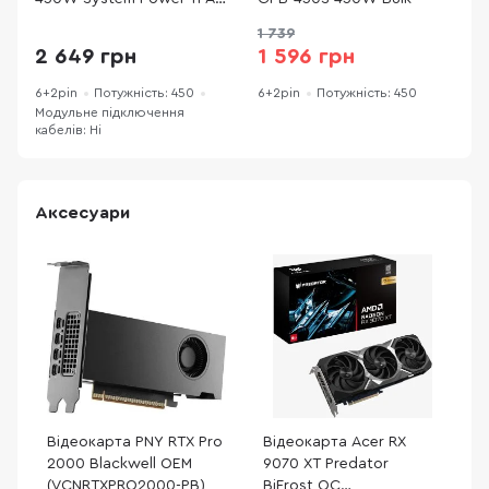
3.1 (BP009EU)
1 739
2 649 грн
1 596 грн
6+2pin
Потужність: 450
6+2pin
Потужність: 450
6
Модульне підключення
М
кабелів: Ні
к
Аксесуари
Відеокарта PNY RTX Pro
Відеокарта Acer RX
2000 Blackwell OEM
9070 XT Predator
(VCNRTXPRO2000-PB)
BiFrost OC