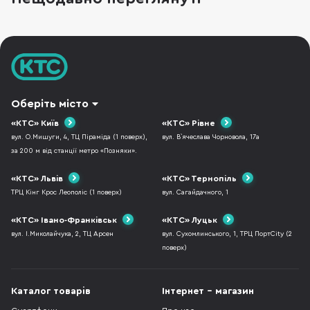
корпусів для ПК. Великий БЖ просто не
вміститься в
Оберіть місто
«КТС» Київ
«КТС» Рівне
вул. О.Мишуги, 4, ТЦ Піраміда (1 поверх),
вул. В`ячеслава Чорновола, 17а
за 200 м від станції метро «Позняки».
«КТС» Львів
«КТС» Тернопіль
ТРЦ Кінг Крос Леополіс (1 поверх)
вул. Сагайдачного, 1
«КТС» Івано-Франківськ
«КТС» Луцьк
вул. І.Миколайчука, 2, ТЦ Арсен
вул. Сухомлинського, 1, ТРЦ ПортCity (2
поверх)
Каталог товарів
Інтернет - магазин