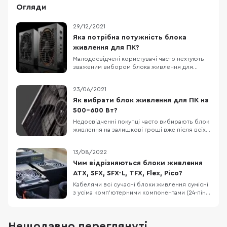
Огляди
29/12/2021
Яка потрібна потужність блока
живлення для ПК?
Малодосвідчені користувачі часто нехтують
зваженим вибором блока живлення для
комп'ютера. Насправді, даний компонент є
дуже важливим, адже саме від нього залежить
23/06/2021
здоров'я та довговічність всіх інших
компонентів ПК. У цій статті ми допоможемо
Як вибрати блок живлення для ПК на
вибрати оптимальну потужність БЖ саме для
500-600 Вт?
вашої конфігура
Недосвідченні покупці часто вибирають блок
живлення на залишкові гроші вже після всіх
інших компонентів збірки ПК. Цей підхід не є
вірним, адже саме від стабільності
13/08/2022
енергопостачання БЖ залежить здоров'я
материнської плати, відеокарти і особливо
Чим відрізняються блоки живлення
дисків, тобто ще й збереження особистих
ATX, SFX, SFX-L, TFX, Flex, Pico?
файлів (докуме
Кабелями всі сучасні блоки живлення сумісні
з усіма комп'ютерними компонентами (24-піна
для материнської плати, 4+4-піна для
процесора, 6+2-пін для відеокарти), головне
щоб вистачило потужності у ватах. Але
Нещодавно переглянуті
існують різні формати БЖ під різні розміри