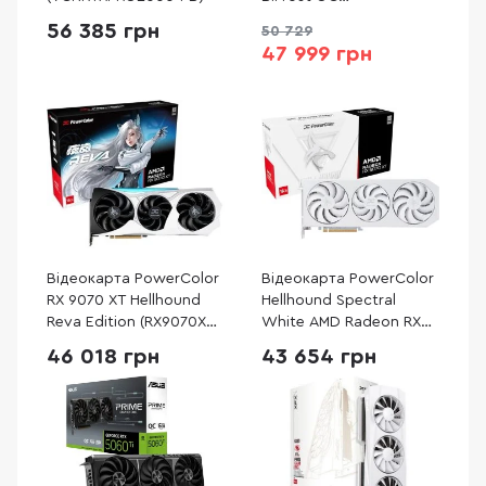
(DP.Z4FWW.P01)
56 385 грн
50 729
47 999 грн
Відеокарта PowerColor
Відеокарта PowerColor
RX 9070 XT Hellhound
Hellhound Spectral
Reva Edition (RX9070XT
White AMD Radeon RX
16G-L/OC/REVA)
9070 XT 16GB GDDR6
46 018 грн
43 654 грн
(RX9070XT 16G-
L/OC/WHITE)