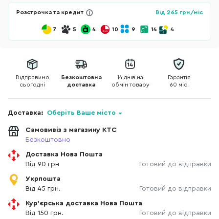
Розстрочка та кредит
Від
265
грн/міс
7
5
4
10
9
14
4
Відправимо
Безкоштовна
14 днів на
Гарантія
сьогодні
доставка
обмін товару
60 міс.
Доставка:
Оберіть Ваше місто
Самовивіз з магазину КТС
Безкоштовно
Доставка Нова Пошта
Від 90 грн
Готовий до відправки
Укрпошта
Від 45 грн.
Готовий до відправки
Кур'єрська доставка Нова Пошта
Від 150 грн.
Готовий до відправки