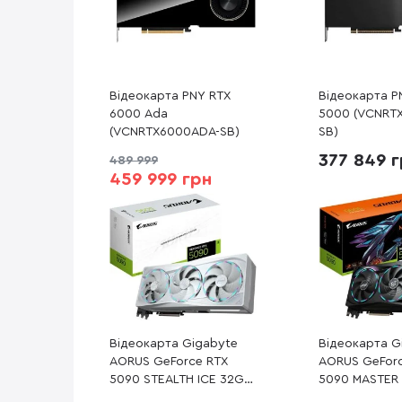
Відеокарта PNY RTX
Відеокарта P
6000 Ada
5000 (VCNRT
(VCNRTX6000ADA-SB)
SB)
377 849 
489 999
459 999 грн
Відеокарта Gigabyte
Відеокарта G
AORUS GeForce RTX
AORUS GeFor
5090 STEALTH ICE 32G
5090 MASTER 
(GV-N5090AORUSST ICE-
N5090AORUS 