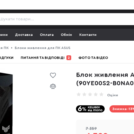
зини
Доставка
Оплата
Обмін
Контакти
я ПК
Блоки живлення для ПК ASUS
ІДГУКИ
ПИТАННЯ ТА ВІДПОВІДІ
2
ФОТО ТА ВІДЕО
Блок живлення A
(90YE00S2-B0NA0
Оціни
Знижка -13
7 359