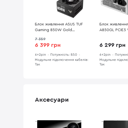
Блок живлення ASUS TUF
Блок живленн
Gaming 850W Gold
A850GL PCIE5
(90YE00S2-B0NA00)
7 359
6 399 грн
6 299 грн
6+2pin
Потужність: 850
6+2pin
Потужні
Модульне підключення кабелів:
Модульне підклю
Так
Так
Аксесуари