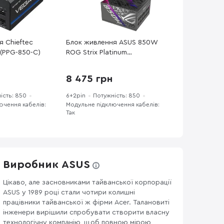
я Chieftec
Блок живлення ASUS 850W
(PPG-850-C)
ROG Strix Platinum
(90YE00W2-B0NA00)
8 475 грн
ість: 850
6+2pin
Потужність: 850
ючення кабелів:
Модульне підключення кабелів:
Так
Виробник ASUS
Цікаво, але засновниками тайванської корпорації
ASUS у 1989 році стали чотири колишні
працівники тайванської ж фірми Acer. Талановиті
інженери вирішили спробувати створити власну
технологічну компанію, щоб повною мірою