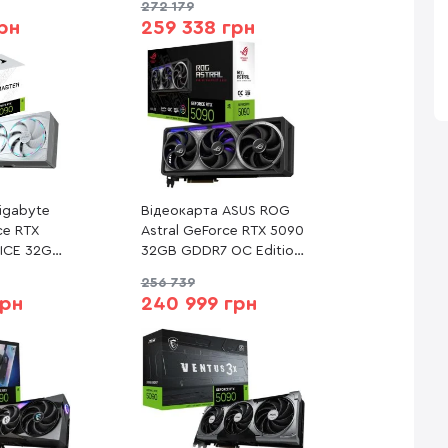
272 179
RTX5090-O32G-WHITE)
рн
259 338 грн
igabyte
Відеокарта ASUS ROG
ce RTX
Astral GeForce RTX 5090
ICE 32G
32GB GDDR7 OC Edition
RUSM ICE-
(ROG-ASTRAL-RTX5090-
256 739
O32G-GAMING)
грн
240 999 грн