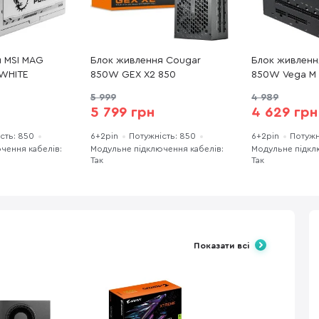
я MSI MAG
Блок живлення Cougar
Блок живленн
 WHITE
850W GEX X2 850
850W Vega M 
5 999
4 989
5 799 грн
4 629 грн
сть: 850
6+2pin
Потужність: 850
6+2pin
Потужн
чення кабелів:
Модульне підключення кабелів:
Модульне підкл
Так
Так
Показати всі