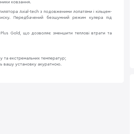
пники ковзання.
лятора Axial-tech з подовженими лопатями і кільцем-
тиску. Передбачений безшумний режим кулера під
 Plus Gold, що дозволяє зменшити теплові втрати та
лу та екстремальних температур;
ють вашу установку акуратною.