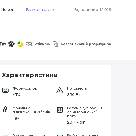
 Нової
Безкоштовно
Відправимо 12/08
Готівкою
Безготівковий розрахунок
Характеристики
Форм-фактор
Потужність
ATX
850 Вт
Модульне
Роз’єм підключення
підключення кабелів
до материнської
плати
Так
20 + 4pin
Роз'єми живлення
Роз'єми живлення