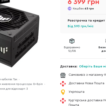
6 399 грн
Кешбек
63 грн
Розстрочка та кредит
Від
593
грн/міс
Відправимо
Безк
12/08
до
Доставка:
Оберіть Ваше м
Самовивіз з магазину 
кабелів: Так
Доставка Нова Пошта
и живлення процесора: 8+8pin
ння для відеокарт: 3
Укрпошта
Кур'єрська доставка 
Пошта