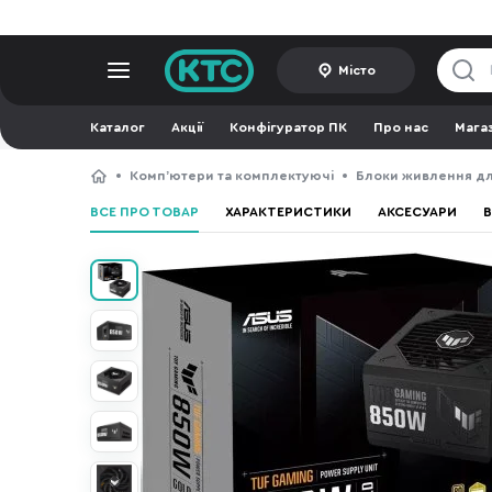
Місто
Каталог
Акції
Конфігуратор ПК
Про нас
Мага
Компʼютери та комплектуючі
Блоки живлення дл
ВСЕ ПРО ТОВАР
ХАРАКТЕРИСТИКИ
АКСЕСУАРИ
В