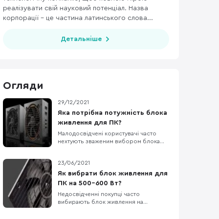
реалізувати свій науковий потенціал. Назва
корпорації – це частина латинського слова...
Детальніше
Огляди
29/12/2021
Яка потрібна потужність блока
живлення для ПК?
Малодосвідчені користувачі часто
нехтують зваженим вибором блока
живлення для комп'ютера. Насправді,
даний компонент є дуже важливим,
23/06/2021
адже саме від нього залежить
здоров'я та довговічність всіх інших
Як вибрати блок живлення для
компонентів ПК. У цій статті ми
ПК на 500-600 Вт?
допоможемо вибрати оптимальну
Недосвідченні покупці часто
потужність БЖ саме для вашої
вибирають блок живлення на
конфігура
залишкові гроші вже після всіх інших
компонентів збірки ПК. Цей підхід не є