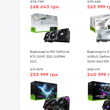
278 789
275 660
32GD)
268 643 грн
263 999 г
Відеокарта MSI GeForce
Відеокарта G
RTX 5090 32G SUPRIM
AORUS GeFor
SOC
5090 MASTER 
(GV-N5090AO
271 879
258 179
32GD)
255 999 грн
240 999 