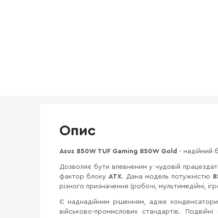
Опис
Asus 850W TUF Gaming 850W Gold
- надійний 
Дозволяє бути впевненим у чудовій працездат
фактор блоку
ATX
. Дана модель потужністю
8
різного призначення (робочі, мультимедійні, ігр
Є наднадійним рішенням, адже конденсатори
військово-промислових стандартів. Подвійні