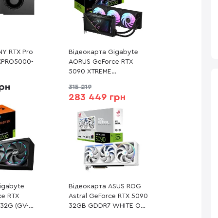
NY RTX Pro
Відеокарта Gigabyte
XPRO5000-
AORUS GeForce RTX
5090 XTREME
WATERFORCE 32G (GV-
грн
315 219
N5090AORUSX W-32GD)
283 449 грн
igabyte
Відеокарта ASUS ROG
ce RTX
Astral GeForce RTX 5090
32G (GV-
32GB GDDR7 WHITE OC
M-32GD)
Edition (ROG-ASTRAL-