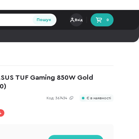
Пошук
Вхід
0
SUS TUF Gaming 850W Gold
0)
Код:
367434
Є в наявності
%