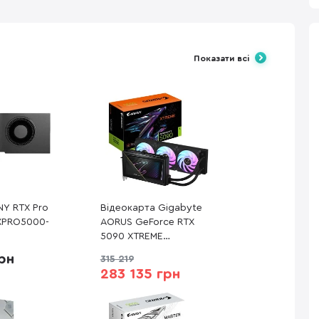
Показати всі
NY RTX Pro
Відеокарта Gigabyte
XPRO5000-
AORUS GeForce RTX
5090 XTREME
WATERFORCE 32G (GV-
рн
315 219
N5090AORUSX W-32GD)
283 135 грн