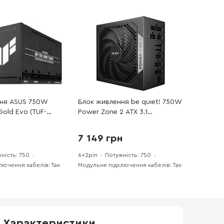
ння ASUS 750W
Блок живлення be quiet! 750W
old Evo (TUF-
Power Zone 2 ATX 3.1
G-EVO)
(BP006EU)
н
7 149 грн
ність: 750
6+2pin
Потужність: 750
лючення кабелів: Так
Модульне підключення кабелів: Так
Характеристики