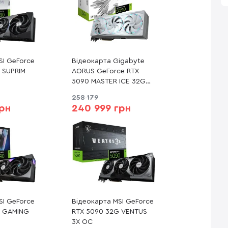
SI GeForce
Відеокарта Gigabyte
 SUPRIM
AORUS GeForce RTX
5090 MASTER ICE 32G
(GV-N5090AORUSM ICE-
258 179
32GD)
грн
240 999 грн
SI GeForce
Відеокарта MSI GeForce
G GAMING
RTX 5090 32G VENTUS
3X OC