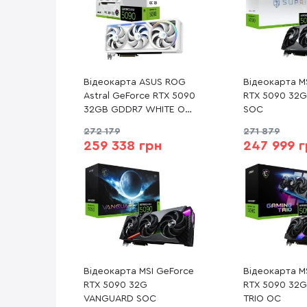
Відеокарта ASUS ROG
Відеокарта M
Astral GeForce RTX 5090
RTX 5090 32G
32GB GDDR7 WHITE OC
SOC
Edition (ROG-ASTRAL-
272 179
271 879
RTX5090-O32G-WHITE)
259 338 грн
247 999 
Відеокарта MSI GeForce
Відеокарта M
RTX 5090 32G
RTX 5090 32
VANGUARD SOC
TRIO OC