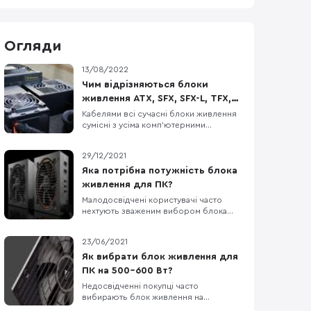
Огляди
13/08/2022
Чим відрізняються блоки
живлення ATX, SFX, SFX-L, TFX,
Flex, Pico?
Кабелями всі сучасні блоки живлення
сумісні з усіма комп'ютерними
компонентами (24-піна для
материнської плати, 4+4-піна для
29/12/2021
процесора, 6+2-пін для відеокарти),
головне щоб вистачило потужності у
Яка потрібна потужність блока
ватах. Але існують різні формати БЖ
живлення для ПК?
під різні розміри корпусів для ПК.
Малодосвідчені користувачі часто
Великий БЖ просто не вміститься в
нехтують зваженим вибором блока
живлення для комп'ютера. Насправді,
даний компонент є дуже важливим,
23/06/2021
адже саме від нього залежить
здоров'я та довговічність всіх інших
Як вибрати блок живлення для
компонентів ПК. У цій статті ми
ПК на 500-600 Вт?
допоможемо вибрати оптимальну
Недосвідченні покупці часто
потужність БЖ саме для вашої
вибирають блок живлення на
конфігура
залишкові гроші вже після всіх інших