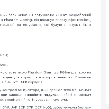
ьний
блок живлення потужністю
750 Вт
, розроблений
і з Phantom Gaming. Він поєднує високу ефективність,
єнтований на ентузіастів, які будують потужні ПК з
иком;
ості.
ькою естетикою Phantom Gaming з RGB-підсвіткою на
о акценту в корпусі з прозорою панеллю. Компактні
 в більшість
ATX
-корпусів.
контролі вентилятора, який працює тихо під низьким
о при високих.
Повністю модульні
кабелі з плоским
ь повітряний потік усередині системи.
 OVP, UVP, SCP, OTP, OCP, NLO), забезпечуючи безпеку