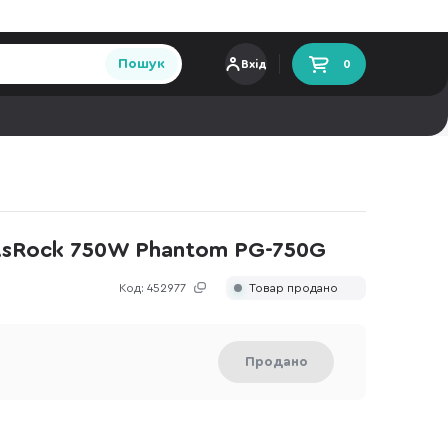
Пошук
Вхід
0
sRock 750W Phantom PG-750G
Код:
452977
Товар продано
Продано