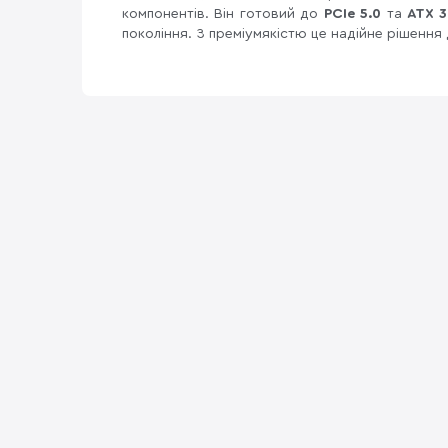
компонентів. Він готовий до
PCIe 5.0
та
ATX 3
покоління. З преміумякістю це надійне рішення 