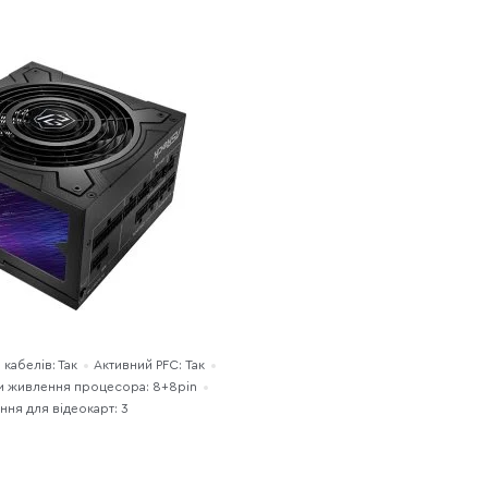
кабелів: Так
Активний PFC: Так
и живлення процесора: 8+8pin
ння для відеокарт: 3