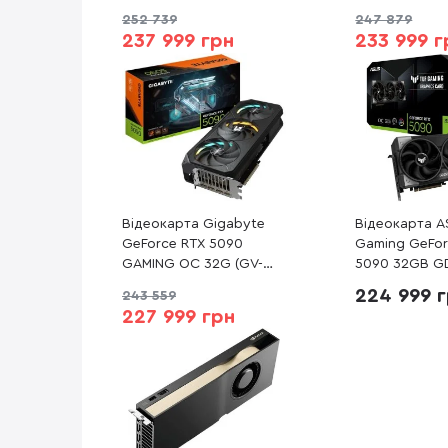
252 739
247 879
237 999 грн
233 999 г
Відеокарта Gigabyte
Відеокарта A
GeForce RTX 5090
Gaming GeFor
GAMING OC 32G (GV-
5090 32GB G
N5090GAMING OC-
Edition (TUF-
224 999 
243 559
32GD)
O32G-GAMING
227 999 грн