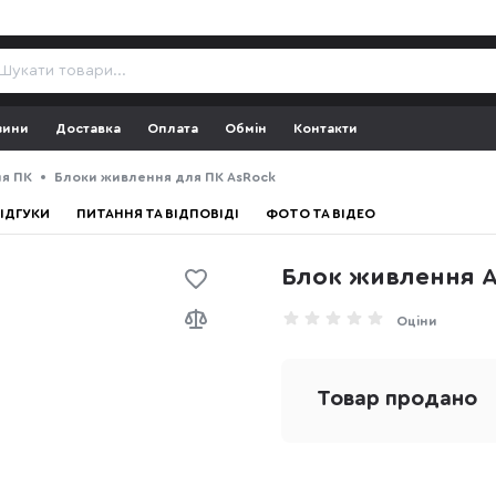
зини
Доставка
Оплата
Обмін
Контакти
я ПК
Блоки живлення для ПК AsRock
ІДГУКИ
ПИТАННЯ ТА ВІДПОВІДІ
ФОТО ТА ВІДЕО
Блок живлення A
Оціни
Товар продано