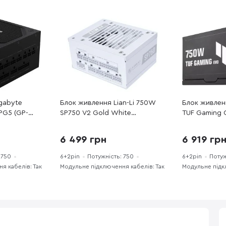
gabyte
Блок живлення Lian-Li 750W
Блок живле
G5 (GP-
SP750 V2 Gold White
TUF Gaming G
(G9P.SP0750G.W000.EU)
GAMING-750
6 499 грн
6 919 гр
 750
6+2pin
Потужність: 750
6+2pin
Потуж
я кабелів: Так
Модульне підключення кабелів: Так
Модульне підк