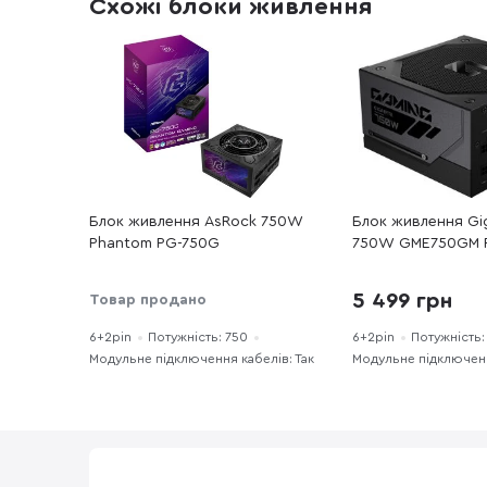
Схожі блоки живлення
Блок живлення AsRock 750W
Блок живлення Gi
Phantom PG-750G
750W GME750GM P
GME750GM PG5)
5 499 грн
Товар продано
6+2pin
Потужність: 750
6+2pin
Потужність:
Модульне підключення кабелів: Так
Модульне підключенн