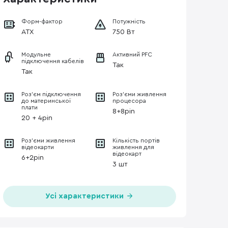
Форм-фактор
Потужність
ATX
750 Вт
Модульне
Активний PFC
підключення кабелів
Так
Так
Роз’єм підключення
Роз'єми живлення
до материнської
процесора
плати
8+8pin
20 + 4pin
Роз'єми живлення
Кількість портів
відеокарти
живлення для
відеокарт
6+2pin
3 шт
Усі характеристики