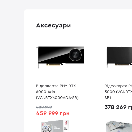
Аксесуари
Відеокарта PNY RTX
Відеокарта P
6000 Ada
5000 (VCNRT
(VCNRTX6000ADA-SB)
SB)
378 269 г
489 999
459 999 грн