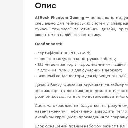
Опис
ASRock Phantom Gaming
— це повністю модул
спеціально для геймерських систем у співпрац
сучасні технології та стильний дизайн, орі
акцентом на надійність і естетику.
Особливості:
- сертифікація 80 PLUS Gold;
- повністю модульна конструкція кабелів;
- 135 мм вентилятор з гідродинамічним підшипн
- підтримка PCIe 5.0 для сучасних відеокарт;
- японські конденсатори для підвищеної надійн
Дизайн блоку живлення вирізняється геймерс
вентиляторі та логотипі, що додає стильног
розміри дозволяють легко встановлювати його
Система охолодження базується на розумному 
навантаженням і ефективно відводить тепл
дизайном спрощують прокладання та покращуют
Блок оснащений повним набором захистів (OPP,