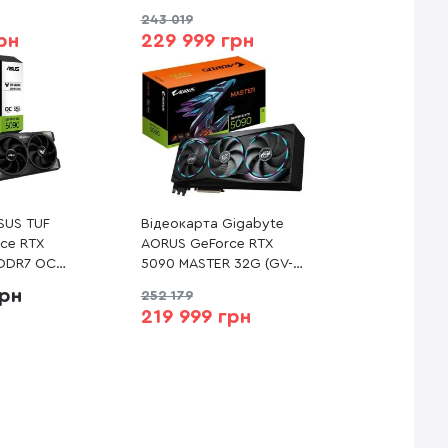
243 019
рн
229 999 грн
SUS TUF
Відеокарта Gigabyte
ce RTX
AORUS GeForce RTX
DDR7 OC
5090 MASTER 32G (GV-
RTX5090-
N5090AORUS M-32GD)
грн
252 179
)
219 999 грн