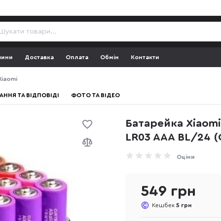
зини
Доставка
Оплата
Обмін
Контакти
Xiaomi
АННЯ ТА ВІДПОВІДІ
ФОТО ТА ВІДЕО
Батарейка Xiaomi
LR03 AAA BL/24
Оціни
549 грн
Кешбек
5 грн