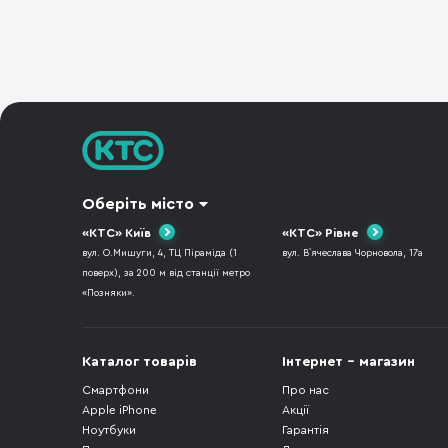
Оберіть місто
«КТС» Київ
«КТС» Рівне
вул. О.Мишуги, 4, ТЦ Піраміда (1
вул. В`ячеслава Чорновола, 17а
поверх), за 200 м від станції метро
«Позняки».
Каталог товарів
Інтернет - магазин
Смартфони
Про нас
Apple iPhone
Акції
Ноутбуки
Гарантія