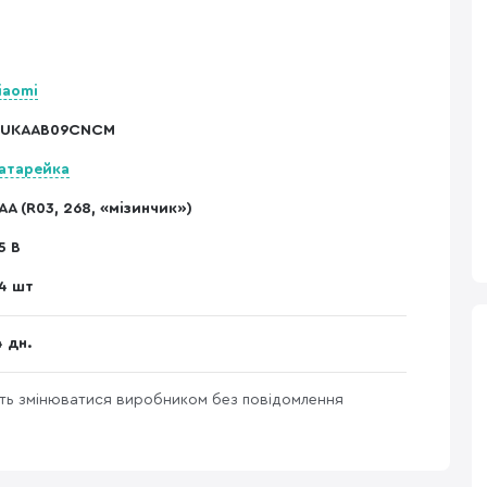
iaomi
UKAAB09CNCM
атарейка
AA (R03, 268, «мізинчик»)
.5 В
4 шт
4 дн.
уть змінюватися виробником без повідомлення