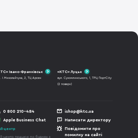
ТС» Івано-Франківськ
«КТС» Луцьк
л. І.Миколайчука, 2, ТЦ Арсен
вул. Сухомлинського, 1, ТРЦ ПортCity
(2 поверх)
0 800 210-484
ishop@ktc.ua
Apple Business Chat
Написати директору
Повідомити про
ll-центр
помилку на сайті
ll-центр працює по буднях з