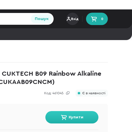
Пошук
Вхід
0
 CUKTECH B09 Rainbow Alkaline
 (CUKAAB09CNCM)
Код:
461045
Є в наявності
Купити