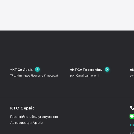
«КТС» Львів
«КТС» Тернопіль
«К
ТРЦ Кінг Крос Леополіс (1 поверх)
вул. Сагайдачного, 1
ву
КТС Сервіс
Гарантійне обслуговування
Авторизація Apple
Ca
Ca