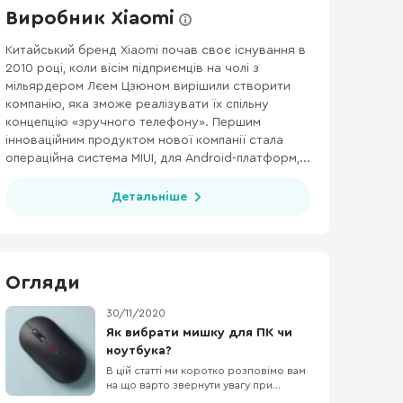
Виробник Xiaomi
Китайський бренд Xiaomi почав своє існування в
2010 році, коли вісім підприємців на чолі з
мільярдером Лєем Цзюном вирішили створити
компанію, яка зможе реалізувати їх спільну
концепцію «зручного телефону». Першим
інноваційним продуктом нової компанії стала
операційна система MIUI, для Android-платформ,...
Детальніше
Огляди
30/11/2020
Як вибрати мишку для ПК чи
ноутбука?
В цій статті ми коротко розповімо вам
на що варто звернути увагу при
виборі мишки для ноутбука чи ПК і