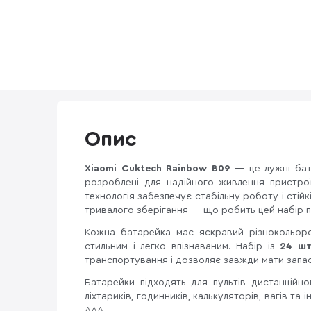
Опис
Xiaomi Cuktech Rainbow B09
— це лужні ба
розроблені для надійного живлення пристро
технологія забезпечує стабільну роботу і стійкі
тривалого зберігання — що робить цей набір 
Кожна батарейка має яскравий різнокольоро
стильним і легко впізнаваним. Набір із
24 шт
транспортування і дозволяє завжди мати запас
Батарейки підходять для пультів дистанційн
ліхтариків, годинників, калькуляторів, вагів т
AAA.