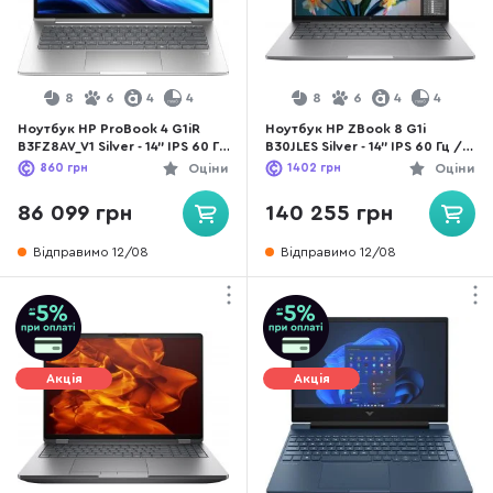
8
6
4
4
8
6
4
4
Ноутбук HP ProBook 4 G1iR
Ноутбук HP ZBook 8 G1i
B3FZ8AV_V1 Silver - 14" IPS 60 Гц
B30JLES Silver - 14" IPS 60 Гц /
/ Intel Core 7 / 150U / DDR5 32
Intel Core Ultra 9 / 285H /
860
грн
Оціни
1402
грн
Оціни
ГБ / PCI-E SSD 1 ТБ / Intel
DDR5 32 ГБ / PCI-E SSD 1 ТБ /
Graphics
RTX 500
86 099 грн
140 255 грн
Відправимо 12/08
Відправимо 12/08
Акція
Акція