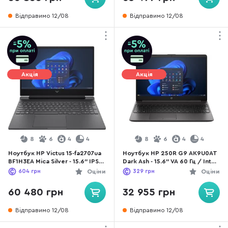
Відправимо 12/08
Відправимо 12/08
Акція
Акція
8
6
4
4
8
6
4
4
Ноутбук HP Victus 15-fa2707ua
Ноутбук HP 250R G9 AK9U0AT
BF1H3EA Mica Silver - 15.6" IPS
Dark Ash - 15.6" VA 60 Гц / Intel
144 Гц / Intel Core i5 / i5-
Core i3 / i3-1315U / DDR4 8 ГБ /
604
грн
Оціни
329
грн
Оціни
13420H / DDR4 16 ГБ / PCI-E
PCI-E SSD 512 ГБ / Intel UHD
SSD 512 ГБ / GeForce RTX 3050
Graphics
60 480 грн
32 955 грн
Відправимо 12/08
Відправимо 12/08