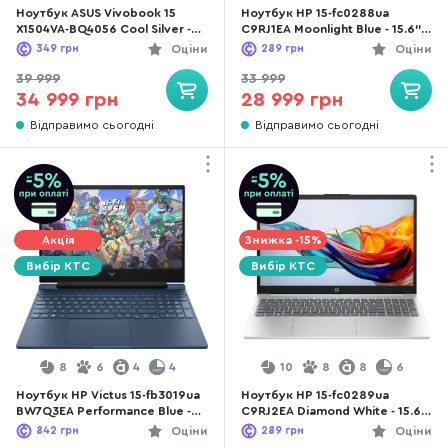
Ноутбук ASUS Vivobook 15
Ноутбук HP 15-fc0288ua
X1504VA-BQ4056 Cool Silver -
C9RJ1EA Moonlight Blue - 15.6"
15.6" IPS 60 Гц / Intel Core 5 /
IPS 60 Гц / AMD Ryzen 3 /
349
грн
Оціни
289
грн
Оціни
120U / DDR5 16 ГБ / PCI-E SSD
5425U / DDR4 16 ГБ / PCI-E SSD
512 ГБ / Intel Graphics
512 ГБ / Radeon Graphics
39 999
33 999
34 999 грн
28 999 грн
Відправимо сьогодні
Відправимо сьогодні
Акція
Знижка -15%
Вибір КТС
Вибір КТС
8
6
4
4
10
8
8
6
Ноутбук HP Victus 15-fb3019ua
Ноутбук HP 15-fc0289ua
BW7Q3EA Performance Blue -
C9RJ2EA Diamond White - 15.6"
15.6" IPS 144 Гц / AMD Ryzen 7 /
IPS 60 Гц / AMD Ryzen 3 /
842
грн
Оціни
289
грн
Оціни
8845HS / DDR5 16 ГБ / PCI-E
5425U / DDR4 16 ГБ / PCI-E SSD