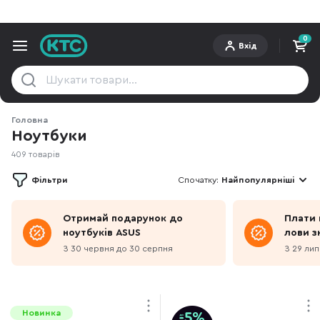
0
Вхід
Головна
Ноутбуки
409 товарів
Фільтри
Спочатку:
Найпопулярніші
Отримай подарунок до
Плати 
ноутбуків ASUS
лови з
З 30 червня до 30 серпня
З 29 лип
Новинка