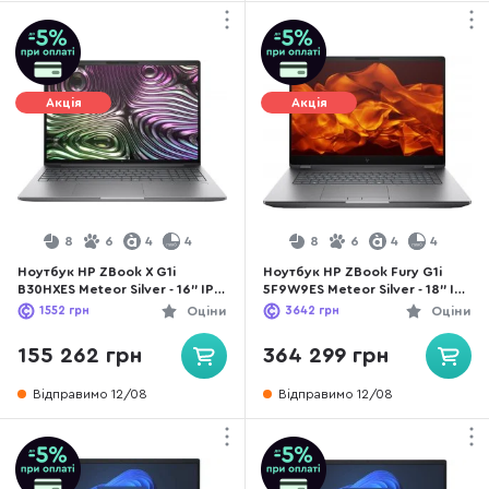
Акція
Акція
8
6
4
4
8
6
4
4
Ноутбук HP ZBook X G1i
Ноутбук HP ZBook Fury G1i
B30HXES Meteor Silver - 16" IPS
5F9W9ES Meteor Silver - 18" IPS
60 Гц / Intel Core Ultra 9 /
60 Гц / Intel Core Ultra 9 /
1552
грн
Оціни
3642
грн
Оціни
285H / DDR5 64 ГБ / PCI-E SSD
285HX / DDR5 64 ГБ / PCI-E
1 ТБ / Intel Arc graphics
SSD 2 ТБ / RTX PRO 5000
155 262 грн
364 299 грн
Відправимо 12/08
Відправимо 12/08