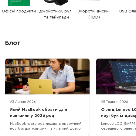
Офісні продукти
Джойстики, рулі 
Жорсткі диски 
USB Фл
та геймпади
(HDD)
Блог
23 Липня 2026
25 Травня 2026
Який MacBook обрати для
Огляд Lenovo LO
навчання у 2026 році
ноутбук із дис
DDR5 та екраном
MacBook часто розглядають як зручний
Lenovo LOQ 15ARP9 
ноутбук для навчання: він легкий, довго
середнього рівня, 
працює без розетки та добре взаємодіє з
тих, хто шукає бал