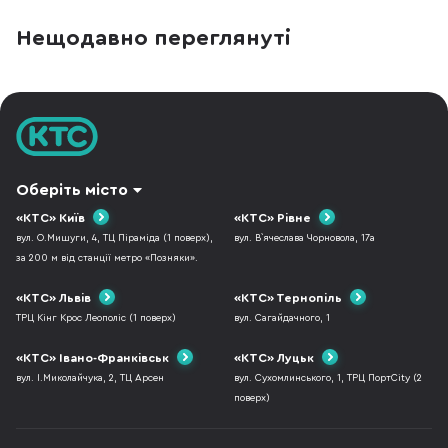
iPhone та iPad. Але вдалий вибір визначає
у грі та повсякден
не логотип на кришці, а те, чи запускає він
Модель не намагає
Нещодавно переглянуті
усі потрібні програми і чи вистачить його
або ультрапортати
ресурсів на кілька років. Для презентацій,
пропонує конкретн
рефератів,
компонентів: проц
7235HS, диск
Оберіть місто
«КТС» Київ
«КТС» Рівне
вул. О.Мишуги, 4, ТЦ Піраміда (1 поверх),
вул. В`ячеслава Чорновола, 17а
за 200 м від станції метро «Позняки».
«КТС» Львів
«КТС» Тернопіль
ТРЦ Кінг Крос Леополіс (1 поверх)
вул. Сагайдачного, 1
«КТС» Івано-Франківськ
«КТС» Луцьк
вул. І.Миколайчука, 2, ТЦ Арсен
вул. Сухомлинського, 1, ТРЦ ПортCity (2
поверх)