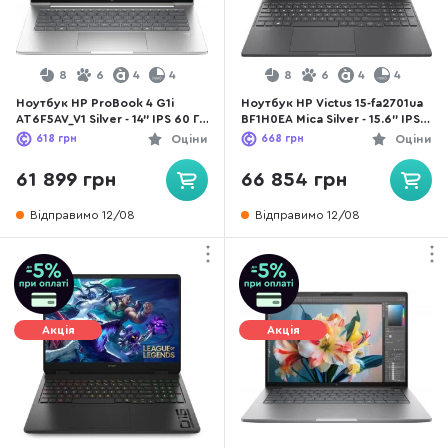
8
6
4
4
8
6
4
4
Ноутбук HP ProBook 4 G1i
Ноутбук HP Victus 15-fa2701ua
AT6F5AV_V1 Silver - 14" IPS 60 Гц
BF1H0EA Mica Silver - 15.6" IPS
/ Intel Core Ultra 7 / 255U /
144 Гц / Intel Core i5 / i5-
618
грн
Оціни
668
грн
Оціни
DDR5 16 ГБ / PCI-E SSD 512 ГБ /
13420H / DDR4 16 ГБ / PCI-E
Intel Graphics
SSD 512 ГБ / GeForce RTX 4050
61 899 грн
66 854 грн
Відправимо 12/08
Відправимо 12/08
Акція
Акція