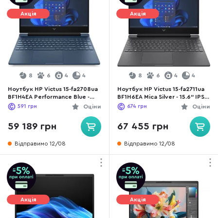
Акція
Акція
8
6
4
4
8
6
4
4
Ноутбук HP Victus 15-fa2708ua
Ноутбук HP Victus 15-fa2711ua
BF1H4EA Performance Blue -
BF1H6EA Mica Silver - 15.6" IPS
15.6" IPS 144 Гц / Intel Core i5 /
144 Гц / Intel Core i5 / i5-
591
грн
Оціни
674
грн
Оціни
i5-13420H / DDR4 16 ГБ / PCI-E
13420H / DDR4 16 ГБ / PCI-E
SSD 512 ГБ / GeForce RTX 3050
SSD 512 ГБ / GeForce RTX 4050
59 189 грн
67 455 грн
Відправимо 12/08
Відправимо 12/08
Акція
Акція