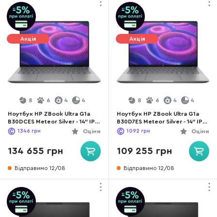
Акція
Акція
8
6
4
4
8
6
4
4
Ноутбук HP ZBook Ultra G1a
Ноутбук HP ZBook Ultra G1a
B30DCES Meteor Silver - 14" IPS
B30D7ES Meteor Silver - 14" IPS
60 Гц / AMD Ryzen Al Max / 390
60 Гц / AMD Ryzen AI Max PRO
1346
грн
Оціни
1092
грн
Оціни
/ DDR5 32 ГБ / PCI-E SSD 2 ТБ
/ 380 / DDR5 16 ГБ / PCI-E SSD
/ Radeon Graphics
512 ГБ / Radeon Graphics
134 655 грн
109 255 грн
Відправимо 12/08
Відправимо 12/08