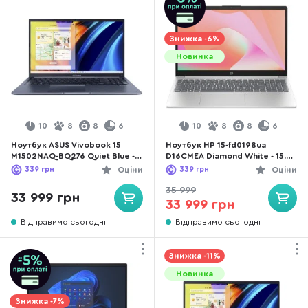
Знижка -6%
Новинка
10
8
8
6
10
8
8
6
Ноутбук ASUS Vivobook 15
Ноутбук HP 15-fd0198ua
M1502NAQ-BQ276 Quiet Blue -
D16CMEA Diamond White - 15.6"
15.6" IPS 60 Гц / AMD Ryzen 5 /
IPS 60 Гц / Intel Core 3 / 100U
339
грн
Оціни
339
грн
Оціни
150 / DDR5 16 ГБ / PCI-E SSD
/ DDR5 24 ГБ / PCI-E SSD 1 ТБ /
512 ГБ / Radeon Graphics
Intel Graphics
35 999
33 999 грн
33 999 грн
Відправимо сьогодні
Відправимо сьогодні
Знижка -11%
Новинка
Знижка -7%