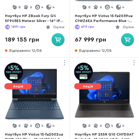
8
6
4
4
8
6
4
4
Ноутбук HP ZBook Fury G1i
Ноутбук HP Victus 15-fa2039ua
5F9U3ES Meteor Silver - 16" IPS
C1WZ6EA Performance Blue -
60 Гц / Intel Core Ultra 7 /
15.6" IPS 144 Гц / Intel Core i5 /
1891
грн
Оціни
679
грн
Оціни
255HX / DDR5 64 ГБ / PCI-E SSD
i5-13420H / DDR4 16 ГБ / PCI-E
1 ТБ / RTX PRO 2000
SSD 1 ТБ / GeForce RTX 4050
189 155 грн
67 999 грн
Відправимо 12/08
Відправимо 12/08
Акція
Акція
8
6
4
4
8
6
4
4
Ноутбук HP Victus 15-fa2002ua
Ноутбук HP 255R G10 CH7D0AT