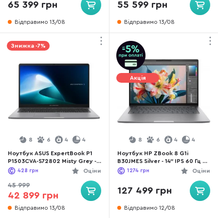
65 399 грн
55 599 грн
Відправимо 13/08
Відправимо 13/08
Знижка -7%
Акція
8
6
4
4
8
6
4
4
Ноутбук ASUS ExpertBook P1
Ноутбук HP ZBook 8 G1i
P1503CVA-S72802 Misty Grey -
B30JMES Silver - 14" IPS 60 Гц /
15.6" IPS 60 Гц / Intel Core 3 /
Intel Core Ultra 9 / 285H /
428
грн
Оціни
1274
грн
Оціни
100U / DDR5 16 ГБ / PCI-E SSD
DDR5 32 ГБ / PCI-E SSD 1 ТБ /
512 ГБ / Intel Graphics
Intel Arc graphics
45 999
127 499 грн
42 899 грн
Відправимо 13/08
Відправимо 12/08