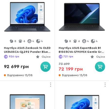
8
6
4
4
8
6
4
4
Ноутбук ASUS Zenbook 14 OLED
Ноутбук ASUS ExpertBook B1
UX3405CA-QL292 Ponder Blue -
B1503CVA-S79095X Gentle Grey
14" OLED 60 Гц / Intel Core Ultra
- 15.6" 60 Гц / Intel Core 5 /
926
грн
Оціни
721
грн
Оціни
7 / 255H / DDR5 32 ГБ / PCI-E
120U / DDR5 16 ГБ / PCI-E SSD
SSD 1 ТБ / Intel Arc graphics
512 ГБ / Intel Graphics
73 699
92 699 грн
72 199 грн
Відправимо 13/08
Відправимо 13/08