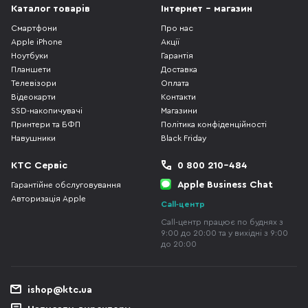
Каталог товарів
Інтернет - магазин
Смартфони
Про нас
Apple iPhone
Акції
Ноутбуки
Гарантія
Планшети
Доставка
Телевізори
Оплата
Відеокарти
Контакти
SSD-накопичувачі
Магазини
Принтери та БФП
Політика конфіденційності
Навушники
Black Friday
КТС Сервіс
0 800 210-484
Apple Business Chat
Гарантійне обслуговування
Авторизація Apple
Call-центр
Call-центр працює по буднях з
9:00 до 20:00 та у вихідні з 9:00
до 20:00
ishop@ktc.ua