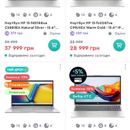
10
8
8
6
10
8
8
6
Ноутбук HP 15-fd0188ua
Ноутбук HP 15-fc0287ua
CS8B3EA Natural Silver - 15.6"
C9RJ0EA Warm Gold - 15.6" IPS
IPS 60 Гц / Intel Core 5 / 120U /
60 Гц / AMD Ryzen 3 / 5425U /
379
грн
Оціни
289
грн
Оціни
DDR5 24 ГБ / PCI-E SSD 512 ГБ /
DDR4 16 ГБ / PCI-E SSD 512 ГБ /
Intel Graphics
Radeon Graphics
39 999
33 999
37 999 грн
28 999 грн
Відправимо сьогодні
Відправимо сьогодні
Знижка -13%
Подарунок
Знижка -15%
Новинка
Вибір КТС
10
8
8
6
10
8
8
6