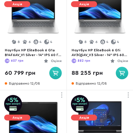
Акція
Акція
8
6
4
4
8
6
4
4
Ноутбук HP EliteBook 6 G1a
Ноутбук HP EliteBook 6 G1i
B14F6AV_V1 Silver - 14" IPS 60 Гц
AV3Q5AV_V3 Silver - 14" IPS 60
/ AMD Ryzen AI 7 / 350 / DDR5
Гц / Intel Core Ultra 7 / 255H /
607
грн
Оціни
882
грн
Оціни
16 ГБ / PCI-E SSD 512 ГБ /
DDR5 32 ГБ / PCI-E SSD 1 ТБ /
Radeon Graphics
Intel Arc graphics
60 799 грн
88 255 грн
Відправимо 12/08
Відправимо 12/08
Акція
Акція