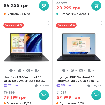
SSD 512 ГБ / GeForce RTX 4060
512 ГБ / Radeon Graphics
33 999
84 255 грн
28 999 грн
Відправимо 12/08
Відправимо сьогодні
Знижка -8%
Знижка -5%
8
6
4
4
8
6
4
4
Ноутбук ASUS Vivobook 16
Ноутбук ASUS Vivobook 18
OLED X1605VA-SH2456 Indie
M1807GA-S8009 Quiet Blue -
Black - 16" OLED 60 Гц / Intel
18" IPS 144 Гц / AMD Ryzen AI 5
731
грн
Оціни
579
грн
Оціни
Core 9 / 270H / DDR5 24 ГБ /
/ 430 / DDR5 16 ГБ / PCI-E SSD
PCI-E SSD 1 ТБ / Intel Graphics
1 ТБ / Radeon Graphics
79 899
61 099
73 199 грн
57 999 грн
Відправимо 13/08
Відправимо 13/08