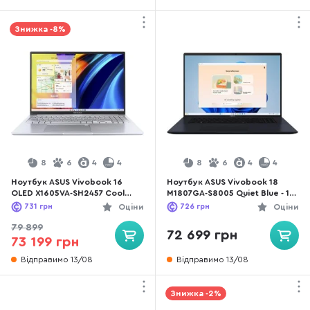
Знижка -8%
8
6
4
4
8
6
4
4
Ноутбук ASUS Vivobook 16
Ноутбук ASUS Vivobook 18
OLED X1605VA-SH2457 Cool
M1807GA-S8005 Quiet Blue - 18"
Silver - 16" OLED 60 Гц / Intel
IPS 144 Гц / AMD Ryzen AI 5 /
731
грн
Оціни
726
грн
Оціни
Core 9 / 270H / DDR5 24 ГБ /
430 / DDR5 16 ГБ / PCI-E SSD
PCI-E SSD 1 ТБ / Intel Graphics
512 ГБ / Radeon Graphics
79 899
72 699 грн
73 199 грн
Відправимо 13/08
Відправимо 13/08
Знижка -2%