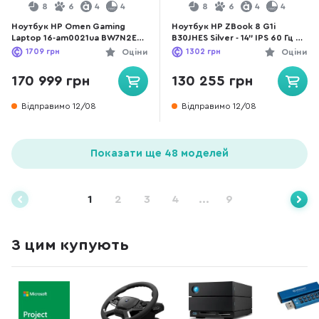
8
6
4
4
8
6
4
4
Ноутбук HP Omen Gaming
Ноутбук HP ZBook 8 G1i
Laptop 16-am0021ua BW7N2EA
B30JHES Silver - 14" IPS 60 Гц /
Shadow Black - 16" IPS 240 Гц /
Intel Core Ultra 7 / 255H /
1709
грн
Оціни
1302
грн
Оціни
Intel Core i9 / i9-14900HX /
DDR5 64 ГБ / PCI-E SSD 1 ТБ /
DDR5 32 ГБ / PCI-E SSD 1 ТБ /
Intel Arc graphics
170 999 грн
130 255 грн
GeForce RTX 5070
Відправимо 12/08
Відправимо 12/08
Показати ще 48 моделей
1
2
3
4
...
9
З цим купують