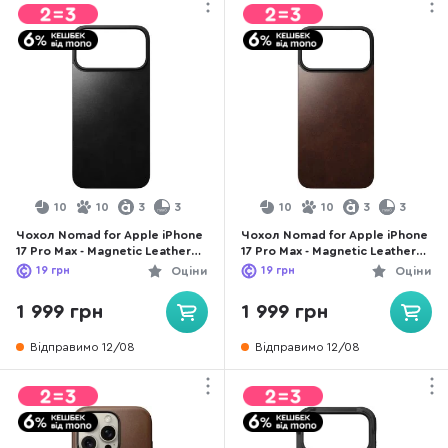
10
10
3
3
10
10
3
3
Чохол Nomad for Apple iPhone
Чохол Nomad for Apple iPhone
17 Pro Max - Magnetic Leather
17 Pro Max - Magnetic Leather
Back Horween Black
Back Horween Rustic Brown
19
грн
Оціни
19
грн
Оціни
(NM014391858)
(NM014384858)
1 999 грн
1 999 грн
Відправимо 12/08
Відправимо 12/08