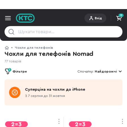
0
Вхід
Чохли для телефонів
Чохли для телефонів Nomad
77 товарів
1
Фільтри
Спочатку:
Найдорожчі
Суперціна на чохли до iPhone
З 7 серпня до 31 жовтня