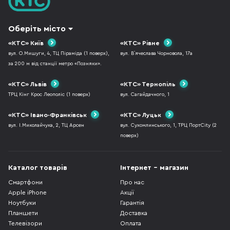
Оберіть місто
«КТС» Київ
«КТС» Рівне
вул. О.Мишуги, 4, ТЦ Піраміда (1 поверх),
вул. В`ячеслава Чорновола, 17а
за 200 м від станції метро «Позняки».
«КТС» Львів
«КТС» Тернопіль
ТРЦ Кінг Крос Леополіс (1 поверх)
вул. Сагайдачного, 1
«КТС» Івано-Франківськ
«КТС» Луцьк
вул. І.Миколайчука, 2, ТЦ Арсен
вул. Сухомлинського, 1, ТРЦ ПортCity (2
поверх)
Каталог товарів
Інтернет - магазин
Смартфони
Про нас
Apple iPhone
Акції
Ноутбуки
Гарантія
Планшети
Доставка
Телевізори
Оплата