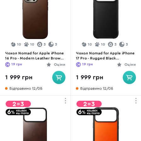
10
10
3
3
10
10
3
3
Чохол Nomad for Apple iPhone
Чохол Nomad for Apple iPhone
16 Pro - Modern Leather Brown
17 Pro - Rugged Black
(NM01696285)
(NM014063858)
19
грн
Оціни
19
грн
Оціни
1 999 грн
1 999 грн
Відправимо 12/08
Відправимо 12/08