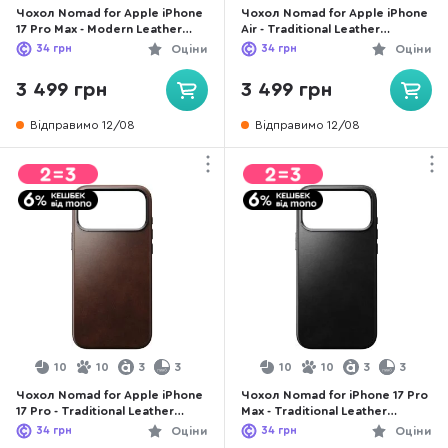
Чохол Nomad for Apple iPhone
Чохол Nomad for Apple iPhone
17 Pro Max - Modern Leather
Air - Traditional Leather
Horween Burgundy
Horween Black (NM011871858)
34
грн
Оціни
34
грн
Оціни
(NM011840858)
3 499 грн
3 499 грн
Відправимо 12/08
Відправимо 12/08
10
10
3
3
10
10
3
3
Чохол Nomad for Apple iPhone
Чохол Nomad for iPhone 17 Pro
17 Pro - Traditional Leather
Max - Traditional Leather
Horween Rustic Brown
Horween Black (NM011925858)
34
грн
Оціни
34
грн
Оціни
(NM011970858)