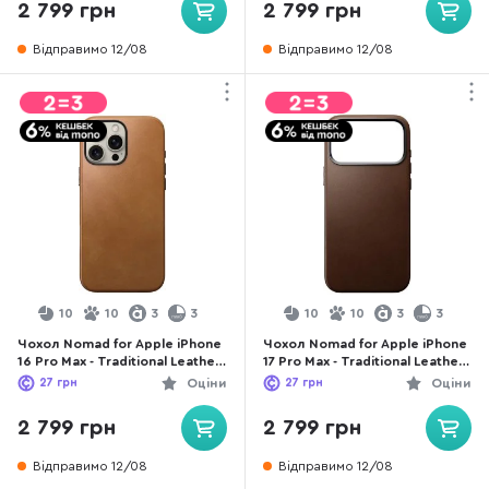
2 799 грн
2 799 грн
Відправимо 12/08
Відправимо 12/08
10
10
3
3
10
10
3
3
Чохол Nomad for Apple iPhone
Чохол Nomad for Apple iPhone
16 Pro Max - Traditional Leather
17 Pro Max - Traditional Leather
English Tan (NM01387985)
Brown (NM011901858)
27
грн
Оціни
27
грн
Оціни
2 799 грн
2 799 грн
Відправимо 12/08
Відправимо 12/08