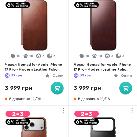
10
10
3
3
10
10
3
3
Чохол Nomad for Apple iPhone
Чохол Nomad for Apple iPhone
17 Pro - Modern Leather Folio
17 Pro - Modern Leather Folio
Horween Olde Dublin
Horween Burgundy
39
грн
Оціни
39
грн
Оціни
(NM014094858)
(NM011833858)
3 999 грн
3 999 грн
Відправимо 12/08
Відправимо 12/08