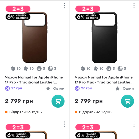
10
10
3
3
10
10
3
3
Чохол Nomad for Apple iPhone
Чохол Nomad for Apple iPhone
17 Pro - Traditional Leather
17 Pro Max - Traditional Leather
Brown (NM011949858)
Black (NM011895858)
27
грн
Оціни
27
грн
Оціни
2 799 грн
2 799 грн
Відправимо 12/08
Відправимо 12/08