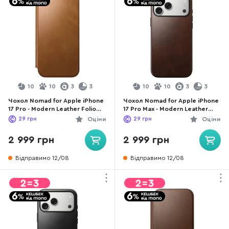
10
10
3
3
10
10
3
3
Чохол Nomad for Apple iPhone
Чохол Nomad for Apple iPhone
17 Pro - Modern Leather Folio
17 Pro Max - Modern Leather
English Tan (NM014179858)
Horween Rustic Brown
29
грн
Оціни
29
грн
Оціни
(NM014247858)
2 999 грн
2 999 грн
Відправимо 12/08
Відправимо 12/08