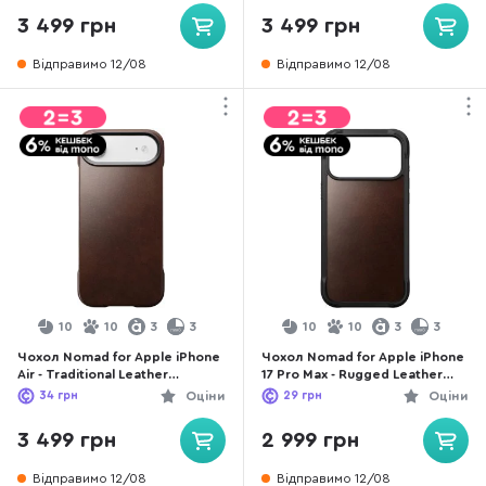
3 499 грн
3 499 грн
Відправимо 12/08
Відправимо 12/08
10
10
3
3
10
10
3
3
Чохол Nomad for Apple iPhone
Чохол Nomad for Apple iPhone
Air - Traditional Leather
17 Pro Max - Rugged Leather
Horween Rustic Brown
Horween Rustic Brown
34
грн
Оціни
29
грн
Оціни
(NM011864858)
(NM011796858)
3 499 грн
2 999 грн
Відправимо 12/08
Відправимо 12/08