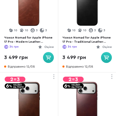
10
10
3
3
10
10
3
3
Чохол Nomad for Apple iPhone
Чохол Nomad for Apple iPhone
17 Pro - Modern Leather
17 Pro - Traditional Leather
Horween Olde Dublin
Horween Black (NM011963858)
34
грн
Оціни
34
грн
Оціни
(NM014230858)
3 499 грн
3 499 грн
Відправимо 12/08
Відправимо 12/08