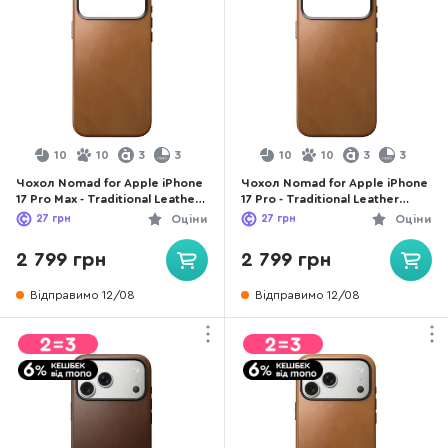
10
10
3
3
10
10
3
3
Чохол Nomad for Apple iPhone
Чохол Nomad for Apple iPhone
17 Pro Max - Traditional Leather
17 Pro - Traditional Leather
English Tan (NM011888858)
English Tan (NM011932858)
27
грн
Оціни
27
грн
Оціни
2 799 грн
2 799 грн
Відправимо 12/08
Відправимо 12/08