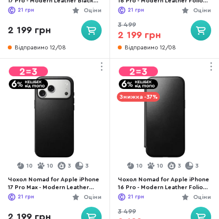
17 Pro - Modern Leather Black
16 Pro - Modern Leather Folio
(NM014339858)
Horween Rustic Brown
21
грн
Оціни
21
грн
Оціни
(NM01676485)
3 499
2 199 грн
2 199 грн
Відправимо 12/08
Відправимо 12/08
Знижка -37%
10
10
3
3
10
10
3
3
Чохол Nomad for Apple iPhone
Чохол Nomad for Apple iPhone
17 Pro Max - Modern Leather
16 Pro - Modern Leather Folio
Black (NM014285858)
Horween Black (NM01677185)
21
грн
Оціни
21
грн
Оціни
3 499
2 199 грн