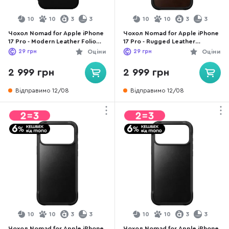
10
10
3
3
10
10
3
3
Чохол Nomad for Apple iPhone
Чохол Nomad for Apple iPhone
17 Pro - Modern Leather Folio
17 Pro - Rugged Leather
Black (NM014193858)
Horween Rustic Brown
29
грн
Оціни
29
грн
Оціни
(NM011819858)
2 999 грн
2 999 грн
Відправимо 12/08
Відправимо 12/08
10
10
3
3
10
10
3
3
Чохол Nomad for Apple iPhone
Чохол Nomad for Apple iPhone