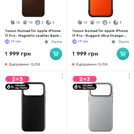
10
10
3
3
10
10
3
3
Чохол Nomad for Apple iPhone
Чохол Nomad for Apple iPhone
17 Pro - Magnetic Leather Back
17 Pro - Rugged Ultra Orange
Horween Rustic Brown
(NM014070858)
19
грн
Оціни
19
грн
Оціни
(NM014407858)
1 999 грн
1 999 грн
Відправимо 12/08
Відправимо 12/08