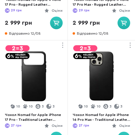
17 Pro - Rugged Leather
17 Pro Max - Rugged Leather
Horween Black (NM011802858)
Horween Black (NM011789858)
29
грн
Оціни
29
грн
Оціни
2 999 грн
2 999 грн
Відправимо 12/08
Відправимо 12/08
10
10
3
3
10
10
3
3
Чохол Nomad for Apple iPhone
Чохол Nomad for Apple iPhone
17 Pro - Traditional Leather
16 Pro Max - Traditional Leather
Black (NM011956858)
Black (NM01388685)
27
грн
Оціни
27
грн
Оціни