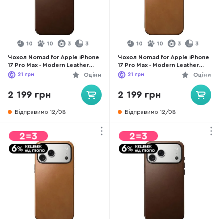
10
10
3
3
10
10
3
3
Чохол Nomad for Apple iPhone
Чохол Nomad for Apple iPhone
17 Pro Max - Modern Leather
17 Pro Max - Modern Leather
Brown (NM014278858)
English Tan (NM014261858)
21
грн
Оціни
21
грн
Оціни
2 199 грн
2 199 грн
Відправимо 12/08
Відправимо 12/08