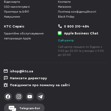
Відеокарти
Контакти
SSD-накопичувачі
Магазини
Принтери та БФП
Політика конфіденційності
Навушники
Black Friday
КТС Сервіс
0 800 210-484
Apple Business Chat
Гарантійне обслуговування
Авторизація Apple
Call-центр
Call-центр працює по буднях з
9:00 до 20:00 та у вихідні з 9:00
до 20:00
ishop@ktc.ua
Написати директору
Повідомити про помилку на сайті
Telegram-бот