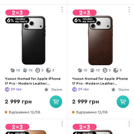
10
10
3
3
10
10
3
3
Чохол Nomad for Apple iPhone
Чохол Nomad for Apple iPhone
17 Pro - Modern Leather
17 Pro - Modern Leather
Horween Black (NM014308858)
Horween Rustic Brown
29
грн
Оціни
29
грн
Оціни
(NM014292858)
2 999 грн
2 999 грн
Відправимо 12/08
Відправимо 12/08