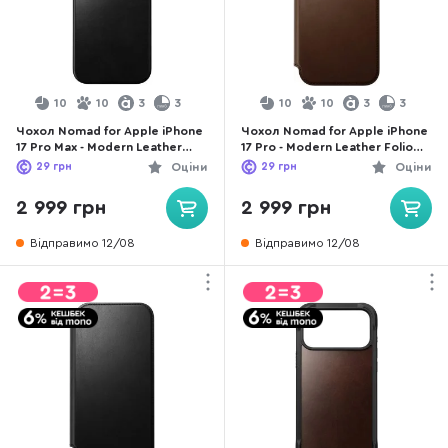
10
10
3
3
10
10
3
3
Чохол Nomad for Apple iPhone
Чохол Nomad for Apple iPhone
17 Pro Max - Modern Leather
17 Pro - Modern Leather Folio
Horween Black (NM014254858)
Brown (NM014186858)
29
грн
Оціни
29
грн
Оціни
2 999 грн
2 999 грн
Відправимо 12/08
Відправимо 12/08