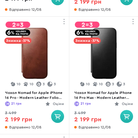
2 199 грн
Відправимо 12/08
Відправимо 12/08
Знижка -37%
Знижка -37%
10
10
3
3
10
10
3
3
Чохол Nomad for Apple iPhone
Чохол Nomad for Apple iPhone
16 Pro - Modern Leather Folio
16 Pro Max - Modern Leather
Horween Olde Dublin
Folio Horween Black
21
грн
Оціни
21
грн
Оціни
(NM01398585)
(NM01672685)
3 499
3 499
2 199 грн
2 199 грн
Відправимо 12/08
Відправимо 12/08