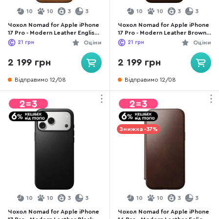
10
10
3
3
10
10
3
3
Чохол Nomad for Apple iPhone
Чохол Nomad for Apple iPhone
17 Pro - Modern Leather English
17 Pro - Modern Leather Brown
Tan (NM014315858)
(NM014322858)
21
грн
Оціни
21
грн
Оціни
2 199 грн
2 199 грн
Відправимо 12/08
Відправимо 12/08
Знижка -37%
10
10
3
3
10
10
3
3
Чохол Nomad for Apple iPhone
Чохол Nomad for Apple iPhone