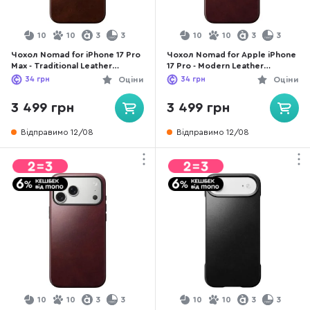
10
10
3
3
10
10
3
3
Чохол Nomad for iPhone 17 Pro
Чохол Nomad for Apple iPhone
Max - Traditional Leather
17 Pro - Modern Leather
Horween Rustic Brown
Horween Burgundy
34
грн
Оціни
34
грн
Оціни
(NM011918858)
(NM011857858)
3 499 грн
3 499 грн
Відправимо 12/08
Відправимо 12/08
10
10
3
3
10
10
3
3