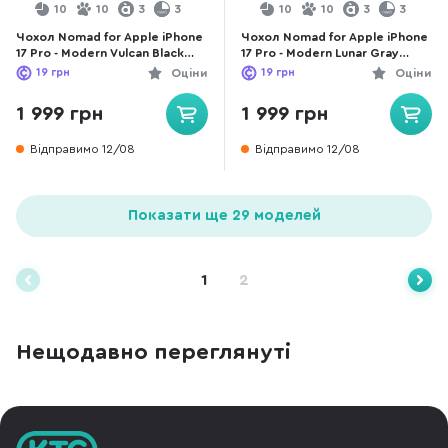
10
10
3
3
10
10
3
3
Чохол Nomad for Apple iPhone
Чохол Nomad for Apple iPhone
17 Pro - Modern Vulcan Black
17 Pro - Modern Lunar Gray
(NM014001858)
(NM014018858)
19
грн
Оціни
19
грн
Оціни
1 999 грн
1 999 грн
Відправимо 12/08
Відправимо 12/08
Показати ще 29 моделей
1
2
Нещодавно переглянуті