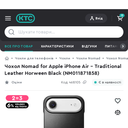
0
Вхід
ВСЕ ПРО ТОВАР
ХАРАКТЕРИСТИКИ
ВІДГУКИ
ПИТАННЯ ТА 
Чохли для телефонів
Чохли
Чохли Nomad
Чохол Nomad 
Чохол Nomad for Apple iPhone Air - Traditional
Leather Horween Black (NM011871858)
Оціни
Код:
468105
Є в наявності