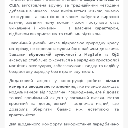
США
, виготовлена вручну за традиційними методами
дублення в Чикаго. Вона вирізняється м’якою, живою
текстурою та здатністю з часом набувати виразної
патини, завдяки чому кожен чохол поступово стає
унікальним і «живим» — із власним характером,
відбитком використання та глибшим відтінком.
Лаконічний дизайн чохла підкреслює природну красу
матеріалу, не перевантажуючи його зайвими деталями.
Завдяки
вбудованій сумісності з MagSafe та Qi2
аксесуар стабільно фіксується на зарядних пристроях і
магнітних аксесуарах, забезпечуючи швидку та надійну
бездротову зарядку без втрати зручності.
Додатковий акцент у конструкції робить
кільце
камери з анодованого алюмінію
, яке не лише захищає
модуль камери від подряпин і пошкоджень, але й додає
тонкий преміальний акцент у загальний вигляд. Метал
приємний на дотик, легкий і водночас міцний, що
дозволяє зберігати баланс між естетикою та
практичністю.
Для щоденного комфорту використання передбачено