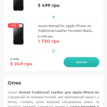
(NM011871858)
3 499 грн
-50%
Чохол Nomad for Apple iPhone Air -
Traditional Leather Horween Black
(NM011871858)
3 499 грн
1 750 грн
6 998
Купити
5 249 грн
Опис
Чохол
Nomad Traditional Leather для Apple iPhone Air
створений як мінімалістичний, але преміальний захист, у
якому головну роль відіграє натуральна шкіра та
точність деталей. Основою моделі є
шкіра Horween зі