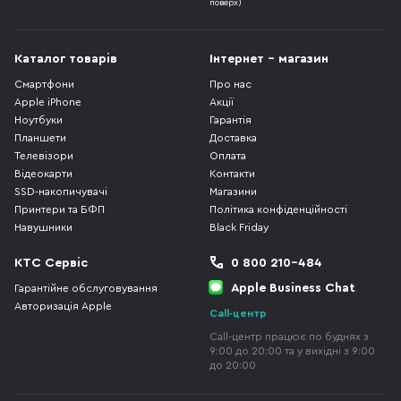
поверх)
Каталог товарів
Інтернет - магазин
Смартфони
Про нас
Apple iPhone
Акції
Ноутбуки
Гарантія
Планшети
Доставка
Телевізори
Оплата
Відеокарти
Контакти
SSD-накопичувачі
Магазини
Принтери та БФП
Політика конфіденційності
Навушники
Black Friday
КТС Сервіс
0 800 210-484
Apple Business Chat
Гарантійне обслуговування
Авторизація Apple
Call-центр
Call-центр працює по буднях з
9:00 до 20:00 та у вихідні з 9:00
до 20:00