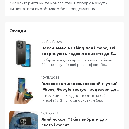
* Характеристики та комплектація товару можуть
змінюватися виробником без повідомлення
Огляди
22/02/2023
Чохли AMAZINGthing для iPhone, які
витримують падіння з висоти до 3
метрів
Вибір чохла до смартфона інколи забирає
більше часу, ніж вибір смартфона, бо
різноманітність кейсів просто зашкалює,
особливо якщо говорити про чохли до
10/11/2022
iPhone. Одна з компаній, яка давно себе
зарекомендувала як виробник якісних,
Головне за тиждень: перший гнучкий
довговічних та красивих аксесуарів до iPhone
iPhone, Google тестує процесори для
— це AMAZINGthing. В них
Pixel 8/8 Pro, флагманський процесор
ШВИДКИЙ ПЕРЕХІД ДО НОВИН: Новий
інтерфейс Gmail став основним без
від MediaTek
можливості зміни на попередній Dimensity
9200 — новий процесор від MediaTek Google
19/02/2023
тестує процесори для Pixel 8 та Pixel 8 Pro
Офіційні верифіковані акаунти в Twitter
Який чохол iTSkins вибрати для
отримають відмітку Official Apple планує
свого iPhone?
скоротити фразу «Hi