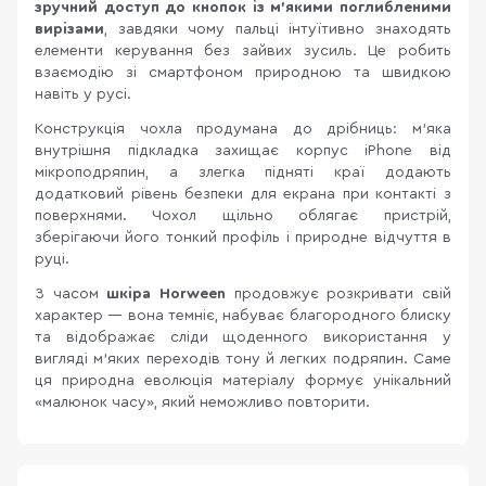
зручний доступ до кнопок із м’якими поглибленими
вирізами
, завдяки чому пальці інтуїтивно знаходять
елементи керування без зайвих зусиль. Це робить
взаємодію зі смартфоном природною та швидкою
навіть у русі.
Конструкція чохла продумана до дрібниць: м’яка
внутрішня підкладка захищає корпус iPhone від
мікроподряпин, а злегка підняті краї додають
додатковий рівень безпеки для екрана при контакті з
поверхнями. Чохол щільно облягає пристрій,
зберігаючи його тонкий профіль і природне відчуття в
руці.
З часом
шкіра Horween
продовжує розкривати свій
характер — вона темніє, набуває благородного блиску
та відображає сліди щоденного використання у
вигляді м’яких переходів тону й легких подряпин. Саме
ця природна еволюція матеріалу формує унікальний
«малюнок часу», який неможливо повторити.