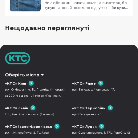
Ми любимо змінювати чохли на смартфон, бо
купуючи новий чохол, по відчуттях ніби купив
новий смартфон. Власникам iPhone,
пощастило більше, бо вибір чохлів до Apple
неймовірно різноманітний. Дивитися картинки
Нещодавно переглянуті
чохлів на сайті звісно приємно, але краще
подивитись на них вживу, тому сьогодні
потестимо к
Оберіть місто
«КТС» Київ
«КТС» Рівне
вул. О.Мишуги, 4, ТЦ Піраміда (1 поверх),
вул. В`ячеслава Чорновола, 17а
за 200 м від станції метро «Позняки».
«КТС» Львів
«КТС» Тернопіль
ТРЦ Кінг Крос Леополіс (1 поверх)
вул. Сагайдачного, 1
«КТС» Івано-Франківськ
«КТС» Луцьк
вул. І.Миколайчука, 2, ТЦ Арсен
вул. Сухомлинського, 1, ТРЦ ПортCity (2