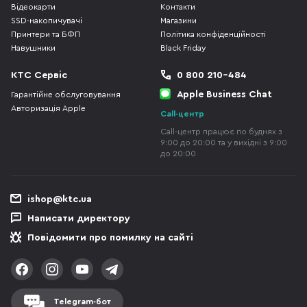
Відеокарти
Контакти
SSD-накопичувачі
Магазини
Принтери та БФП
Політика конфіденційності
Навушники
Black Friday
КТС Сервіс
0 800 210-484
Apple Business Chat
Гарантійне обслуговування
Авторизація Apple
Call-центр
Call-центр працює по буднях з
9:00 до 20:00 та у вихідні з 9:00
до 20:00
ishop@ktc.ua
Написати директору
Повідомити про помилку на сайті
Telegram-бот