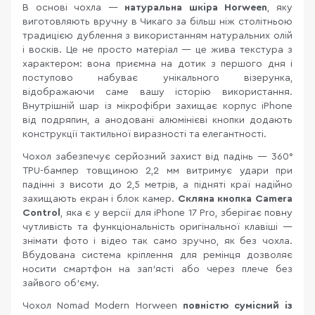
В основі чохла —
натуральна шкіра Horween
, яку
виготовляють вручну в Чикаго за більш ніж столітньою
традицією дублення з використанням натуральних олій
і восків. Це не просто матеріал — це жива текстура з
характером: вона приємна на дотик з першого дня і
поступово набуває унікального візерунка,
відображаючи саме вашу історію використання.
Внутрішній шар із мікрофібри захищає корпус iPhone
від подряпин, а анодовані алюмінієві кнопки додають
конструкції тактильної виразності та елегантності.
Чохол забезпечує серйозний захист від падінь — 360°
TPU-бампер товщиною 2,2 мм витримує удари при
падінні з висоти до 2,5 метрів, а підняті краї надійно
захищають екран і блок камер.
Скляна кнопка Camera
Control
, яка є у версії для iPhone 17 Pro, зберігає повну
чутливість та функціональність оригінальної клавіші —
знімати фото і відео так само зручно, як без чохла.
Вбудована система кріплення для ремінця дозволяє
носити смартфон на зап'ясті або через плече без
зайвого об'єму.
Чохол Nomad Modern Horween
повністю сумісний із