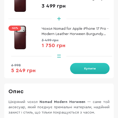
(NM011857858)
3 499 грн
-50%
Чохол Nomad for Apple iPhone 17 Pro -
Modern Leather Horween Burgundy
(NM011857858)
3 499 грн
1 750 грн
6 998
Купити
5 249 грн
Опис
Шкіряний чохол
Nomad Modern Horween
— саме той
аксесуар, який поєднує преміальні матеріали, надійний
захист і стиль, що тільки покращується з часом.