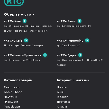
Оберіть місто
«КТС» Київ
«КТС» Рівне
вул. О.Мишуги, 4, ТЦ Піраміда (1 поверх),
вул. В`ячеслава Чорновола, 17а
за 200 м від станції метро «Позняки».
«КТС» Львів
«КТС» Тернопіль
ТРЦ Кінг Крос Леополіс (1 поверх)
вул. Сагайдачного, 1
«КТС» Івано-Франківськ
«КТС» Луцьк
вул. І.Миколайчука, 2, ТЦ Арсен
вул. Сухомлинського, 1, ТРЦ ПортCity (2
поверх)
Каталог товарів
Інтернет - магазин
Смартфони
Про нас
Apple iPhone
Акції
Ноутбуки
Гарантія
Планшети
Доставка
Телевізори
Оплата