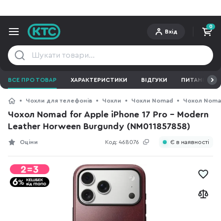
0
Вхід
ВСЕ ПРО ТОВАР
ХАРАКТЕРИСТИКИ
ВІДГУКИ
ПИТАННЯ ТА 
Чохли для телефонів
Чохли
Чохли Nomad
Чохол Nomad
Чохол Nomad for Apple iPhone 17 Pro - Modern
Leather Horween Burgundy (NM011857858)
Оціни
Код:
468076
Є в наявності