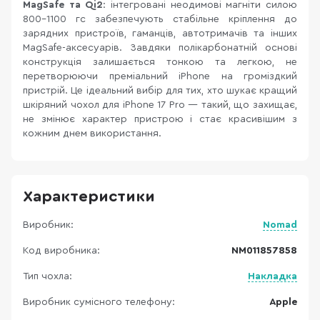
MagSafe та Qi2
: інтегровані неодимові магніти силою
800–1100 гс забезпечують стабільне кріплення до
зарядних пристроїв, гаманців, автотримачів та інших
MagSafe-аксесуарів. Завдяки полікарбонатній основі
конструкція залишається тонкою та легкою, не
перетворюючи преміальний iPhone на громіздкий
пристрій. Це ідеальний вибір для тих, хто шукає кращий
шкіряний чохол для iPhone 17 Pro — такий, що захищає,
не змінює характер пристрою і стає красивішим з
кожним днем використання.
Характеристики
Виробник:
Nomad
Код виробника:
NM011857858
Тип чохла:
Накладка
Виробник сумісного телефону:
Apple