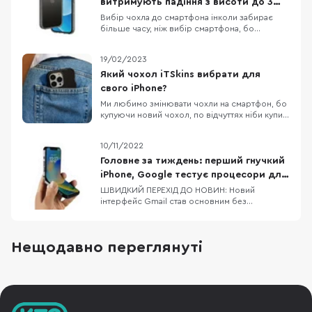
витримують падіння з висоти до 3
метрів
Вибір чохла до смартфона інколи забирає
більше часу, ніж вибір смартфона, бо
різноманітність кейсів просто зашкалює,
особливо якщо говорити про чохли до
19/02/2023
iPhone. Одна з компаній, яка давно себе
зарекомендувала як виробник якісних,
Який чохол iTSkins вибрати для
довговічних та красивих аксесуарів до iPhone
свого iPhone?
— це AMAZINGthing. В них
Ми любимо змінювати чохли на смартфон, бо
купуючи новий чохол, по відчуттях ніби купив
новий смартфон. Власникам iPhone,
пощастило більше, бо вибір чохлів до Apple
10/11/2022
неймовірно різноманітний. Дивитися картинки
чохлів на сайті звісно приємно, але краще
Головне за тиждень: перший гнучкий
подивитись на них вживу, тому сьогодні
iPhone, Google тестує процесори для
потестимо к
Pixel 8/8 Pro, флагманський процесор
ШВИДКИЙ ПЕРЕХІД ДО НОВИН: Новий
інтерфейс Gmail став основним без
від MediaTek
можливості зміни на попередній Dimensity
9200 — новий процесор від MediaTek Google
тестує процесори для Pixel 8 та Pixel 8 Pro
Нещодавно переглянуті
Офіційні верифіковані акаунти в Twitter
отримають відмітку Official Apple планує
скоротити фразу «Hi