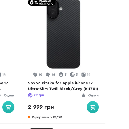
14
10
16
3
3
14
ne 17
Чохол Pitaka for Apple iPhone 17 -
Ultra-Slim Twill Black/Grey (KI1701)
Оціни
29
грн
Оціни
2 999 грн
Відправимо 10/08