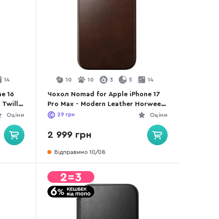
14
10
10
3
3
14
ne 16
Чохол Nomad for Apple iPhone 17
 Twill
Pro Max - Modern Leather Horween
Rustic Brown (NM014247858)
Оціни
29
грн
Оціни
2 999 грн
Відправимо 10/08