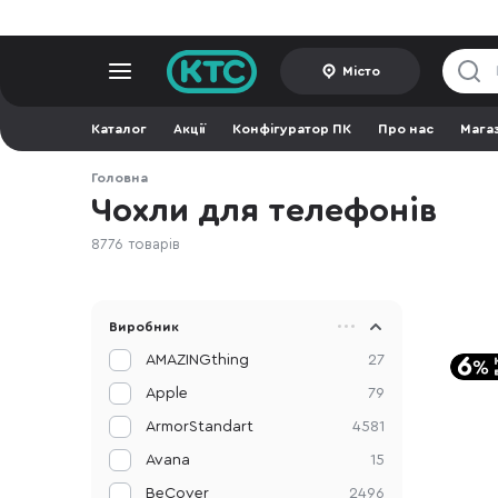
Місто
Каталог
Акції
Конфігуратор ПК
Про нас
Мага
Головна
Чохли для телефонів
8776 товарів
Виробник
AMAZINGthing
27
Apple
79
ArmorStandart
4581
Avana
15
BeCover
2496