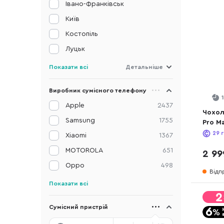
Івано-Франківськ
Київ
Костопіль
Луцьк
Показати всі
Детальніше
Виробник сумісного телефону
Apple
2437
Чохол
Samsung
1755
Pro M
Black
29
г
Xiaomi
1367
MOTOROLA
651
2 99
Oppo
498
Відп
Показати всі
Сумісний пристрій