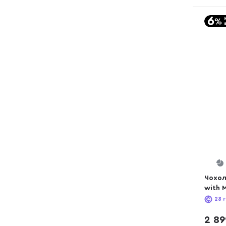
Чохол 
with 
28
г
2 89