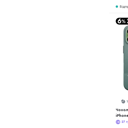
Відп
Чохол
iPhone
(RECL
27
г