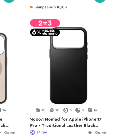
Відправимо 10/08
14
10
10
3
3
14
le
Чохол Nomad for Apple iPhone 17
ack
Pro - Traditional Leather Black
(NM011956858)
Оціни
27
грн
Оціни