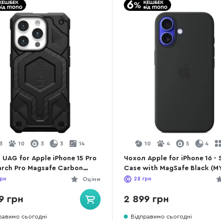
3
10
3
3
14
10
4
5
4
 UAG for Apple iPhone 15 Pro
Чохол Apple for iPhone 16 - 
arch Pro Magsafe Carbon
Case with MagSafe Black (M
(114221114242)
рн
Оціни
28
грн
9 грн
2 899 грн
равимо сьогодні
Відправимо сьогодні