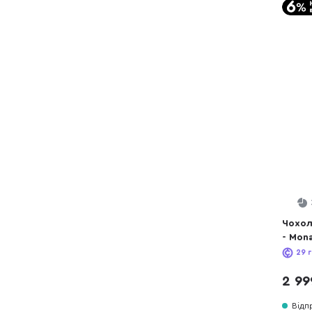
Чохол
- Mon
Fiber 
29
г
2 99
Відп