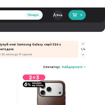
Пошук
Вхід
0
Купуй нові Samsung Galaxy серії S26 з
вигодою
1/4
З 30 липня до 19 серпня
Спочатку:
Найдорожчі