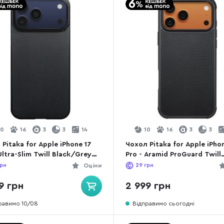
10
16
3
3
14
10
16
3
3
Pitaka for Apple iPhone 17
Чохол Pitaka for Apple iPho
Ultra-Slim Twill Black/Grey
Pro - Aramid ProGuard Twill
1BP)
Black/Grey (KI1701MGP)
рн
Оціни
29
грн
9 грн
2 999 грн
равимо 10/08
Відправимо сьогодні