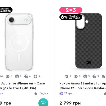
10
4
5
4
9
3
3
3
3
Apple for iPhone Air - Case
Чохол ArmorStandart for Ap
MagSafe Frost (MGH34)
iPhone 17 - BlackIcon Kevlar
MagCase Black (ARM88532)
рн
Оціни
27
грн
9 грн
2 799 грн