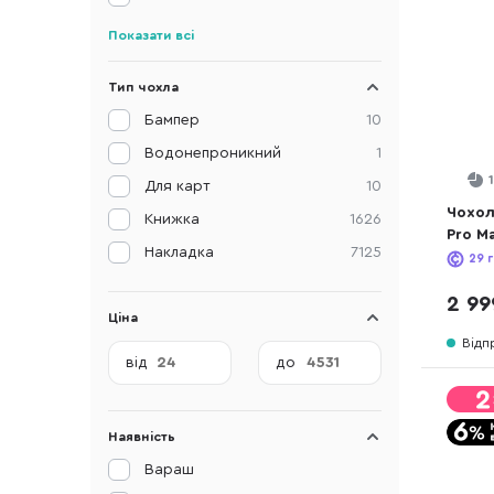
Показати всі
Тип чохла
Бампер
10
Водонепроникний
1
Для карт
10
Чохол 
Книжка
1626
Pro Ma
Накладка
7125
Black
29
г
2 99
Ціна
Відп
від
до
Наявність
Вараш