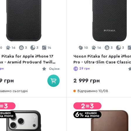
10
16
3
3
14
10
16
3
3
Pitaka for Apple iPhone 17
Чохол Pitaka for Apple iPho
x - Aramid ProGuard Twill
Pro - Ultra-Slim Case Classic
/Grey (KI1701MGPM)
600D Black/Grey (KI1601PA)
рн
Оціни
29
грн
9 грн
2 999 грн
равимо сьогодні
Відправимо 10/08