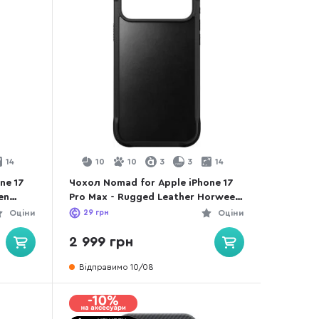
14
10
10
3
3
14
ne 17
Чохол Nomad for Apple iPhone 17
en
Pro Max - Rugged Leather Horween
Black (NM011789858)
Оціни
29
грн
Оціни
2 999 грн
Відправимо 10/08