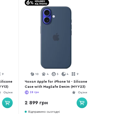
9
10
4
5
4
9
Silicone
Чохол Apple for iPhone 16 - Silicone
YY13)
Case with MagSafe Denim (MYY23)
Оціни
28
грн
Оціни
2 899 грн
Відправимо сьогодні