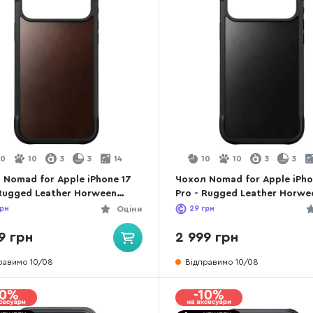
10
10
3
3
14
10
10
3
3
 Nomad for Apple iPhone 17
Чохол Nomad for Apple iPho
 Rugged Leather Horween
Pro - Rugged Leather Horwe
c Brown (NM011819858)
Black (NM011802858)
рн
Оціни
29
грн
9 грн
2 999 грн
равимо 10/08
Відправимо 10/08