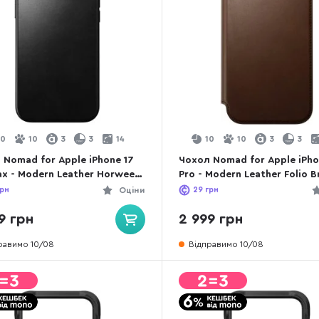
10
10
3
3
14
10
10
3
3
 Nomad for Apple iPhone 17
Чохол Nomad for Apple iPho
ax - Modern Leather Horween
Pro - Modern Leather Folio 
 (NM014254858)
(NM014186858)
рн
Оціни
29
грн
9 грн
2 999 грн
равимо 10/08
Відправимо 10/08