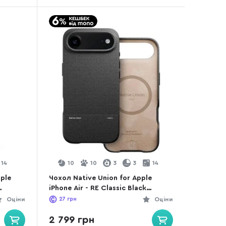
14
10
10
3
3
14
ple
Чохол Native Union for Apple
iPhone Air - RE Classic Black
(RECLA-BLK-NP25A)
Оціни
27
грн
Оціни
2 799 грн