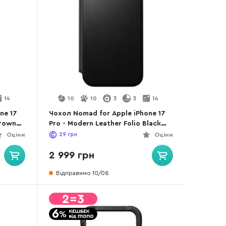
14
10
10
3
3
14
ne 17
Чохол Nomad for Apple iPhone 17
Brown
Pro - Modern Leather Folio Black
(NM014193858)
Оціни
29
грн
Оціни
2 999 грн
Відправимо 10/08