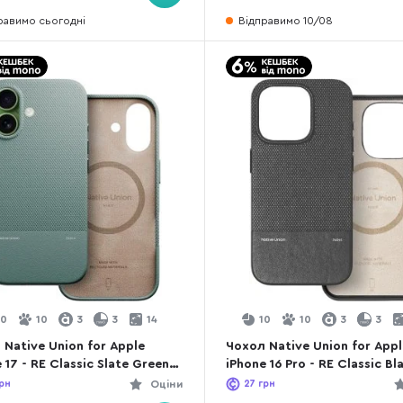
равимо сьогодні
Відправимо 10/08
10
10
3
3
14
10
10
3
3
 Native Union for Apple
Чохол Native Union for App
 17 - RE Classic Slate Green
iPhone 16 Pro - RE Classic Bl
A-GRN-NP25)
(RECLA-BLK-NP24P)
рн
Оціни
27
грн