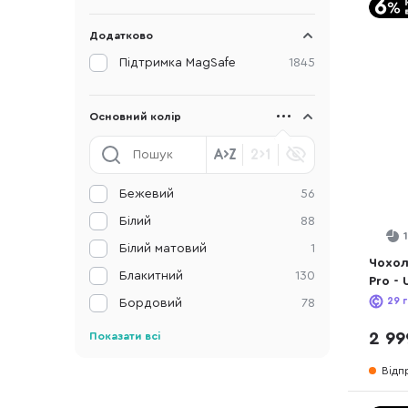
Додатково
Підтримка MagSafe
1845
Основний колір
Бежевий
56
Білий
88
Білий матовий
1
Чохол 
Блакитний
130
Pro - 
(KI170
29
г
Бордовий
78
2 99
Показати всі
Відп