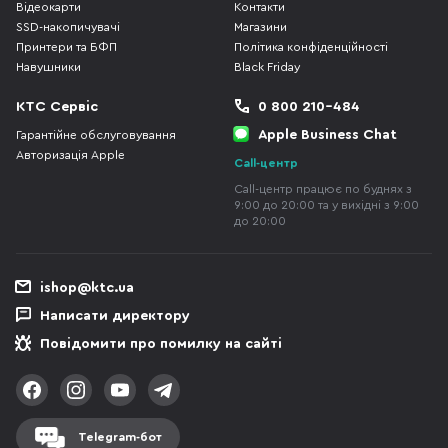
Відеокарти
Контакти
SSD-накопичувачі
Магазини
Принтери та БФП
Політика конфіденційності
Навушники
Black Friday
КТС Сервіс
0 800 210-484
Apple Business Chat
Гарантійне обслуговування
Авторизація Apple
Call-центр
Call-центр працює по буднях з
9:00 до 20:00 та у вихідні з 9:00
до 20:00
ishop@ktc.ua
Написати директору
Повідомити про помилку на сайті
Telegram-бот