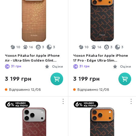
10
16
3
3
10
16
3
3
Чохол Pitaka for Apple iPhone
Чохол Pitaka for Apple iPhone
Air - Ultra-Slim Golden Glint
17 Pro - Edge Ultra-Slim
(KI1703AG)
Monogram Black/Orange
31
грн
Оціни
31
грн
Оціни
(KI1704PTK)
3 199 грн
3 199 грн
Відправимо 12/08
Відправимо 12/08