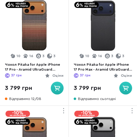
10
16
3
3
10
16
3
3
Чохол Pitaka for Apple iPhone
Чохол Pitaka for Apple iPhone
17 Pro - Aramid UltraGuard
17 Pro Max - Aramid UltraGuard
Sunset (KI1702BP)
Twill Black/Grey (KI1701PBM)
37
грн
Оціни
37
грн
Оціни
3 799 грн
3 799 грн
Відправимо 12/08
Відправимо сьогодні