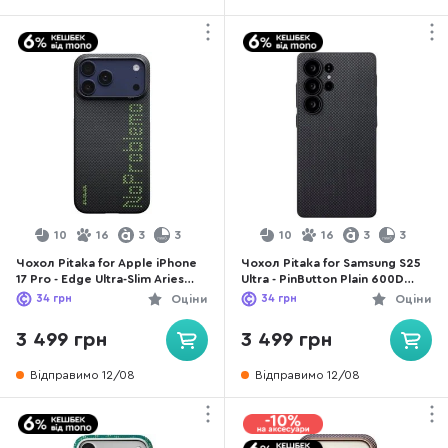
10
16
3
3
10
16
3
3
Чохол Pitaka for Apple iPhone
Чохол Pitaka for Samsung S25
17 Pro - Edge Ultra-Slim Aries
Ultra - PinButton Plain 600D
NoProblemo (KI1701NO)
Black/Grey (PBS2501U)
34
грн
Оціни
34
грн
Оціни
3 499 грн
3 499 грн
Відправимо 12/08
Відправимо 12/08