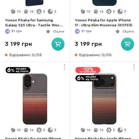
10
16
3
3
10
16
3
3
Чохол Pitaka for Samsung
Чохол Pitaka for Apple iPhone
Galaxy S25 Ultra - Tactile Woven
17 - Ultra-Slim Moonrise (KI1703)
StarPeak Over The Horizon
31
грн
Оціни
31
грн
Оціни
(KS2504U)
3 199 грн
3 199 грн
Відправимо 12/08
Відправимо 12/08
10
16
3
3
10
16
3
3
Чохол Pitaka for Apple iPhone
Чохол Pitaka for Apple iPhone