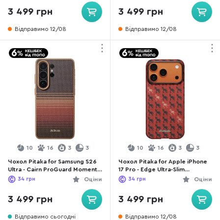
3 499 грн
3 499 грн
Відправимо 12/08
Відправимо 12/08
10
16
3
3
10
16
3
3
Чохол Pitaka for Samsung S26
Чохол Pitaka for Apple iPhone
Ultra - Cairn ProGuard Moment
17 Pro - Edge Ultra-Slim
Sunset (PBS2603U)
Happiness Rides Maroon
34
грн
Оціни
34
грн
Оціни
(HR1708P)
3 499 грн
3 499 грн
Відправимо сьогодні
Відправимо 12/08