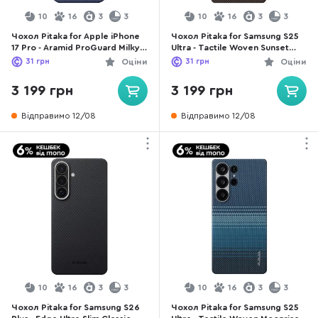
10
16
3
3
10
16
3
3
Чохол Pitaka for Apple iPhone
Чохол Pitaka for Samsung S25
17 Pro - Aramid ProGuard Milky
Ultra - Tactile Woven Sunset
Way Galaxy (KI1705MGP)
(KS2503U)
31
грн
Оціни
31
грн
Оціни
3 199 грн
3 199 грн
Відправимо 12/08
Відправимо 12/08
10
16
3
3
10
16
3
3
Чохол Pitaka for Samsung S26
Чохол Pitaka for Samsung S25