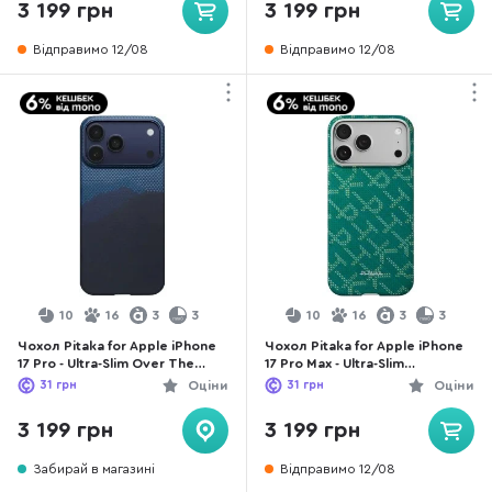
3 199 грн
3 199 грн
Відправимо 12/08
Відправимо 12/08
10
16
3
3
10
16
3
3
Чохол Pitaka for Apple iPhone
Чохол Pitaka for Apple iPhone
17 Pro - Ultra-Slim Over The
17 Pro Max - Ultra-Slim
Horizon (KI1704OP)
Monogram Green/Gold
31
грн
Оціни
31
грн
Оціни
(KI1701PTKP)
3 199 грн
3 199 грн
Забирай в магазині
Відправимо 12/08