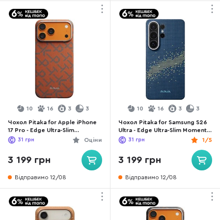
10
16
3
3
10
16
3
3
Чохол Pitaka for Apple iPhone
Чохол Pitaka for Samsung S26
17 Pro - Edge Ultra-Slim
Ultra - Edge Ultra-Slim Moment
Monogram Blue/Orange
Milky Way Galaxy (KS2605U)
31
грн
Оціни
31
грн
1/5
(KI1703PTK)
3 199 грн
3 199 грн
Відправимо 12/08
Відправимо 12/08