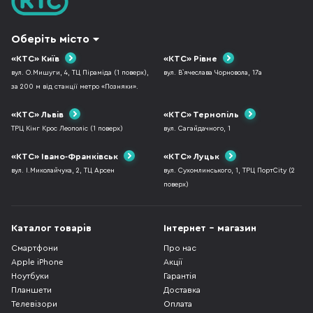
Оберіть місто
«КТС» Київ
«КТС» Рівне
вул. О.Мишуги, 4, ТЦ Піраміда (1 поверх),
вул. В`ячеслава Чорновола, 17а
за 200 м від станції метро «Позняки».
«КТС» Львів
«КТС» Тернопіль
ТРЦ Кінг Крос Леополіс (1 поверх)
вул. Сагайдачного, 1
«КТС» Івано-Франківськ
«КТС» Луцьк
вул. І.Миколайчука, 2, ТЦ Арсен
вул. Сухомлинського, 1, ТРЦ ПортCity (2
поверх)
Каталог товарів
Інтернет - магазин
Смартфони
Про нас
Apple iPhone
Акції
Ноутбуки
Гарантія
Планшети
Доставка
Телевізори
Оплата