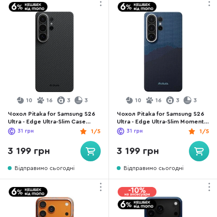
10
16
3
3
10
16
3
3
Чохол Pitaka for Samsung S26
Чохол Pitaka for Samsung S26
Ultra - Edge Ultra-Slim Case
Ultra - Edge Ultra-Slim Moment
Classic Twill 600D Black/Grey
Over The Horizon (KS2604U)
31
грн
1/5
31
грн
1/5
(KS2601U)
3 199 грн
3 199 грн
Відправимо сьогодні
Відправимо сьогодні