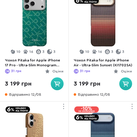
10
16
3
3
10
16
3
3
Чохол Pitaka for Apple iPhone
Чохол Pitaka for Apple iPhone
17 Pro - Ultra-Slim Monogram
Air - Ultra-Slim Sunset (KI1702SA)
Green/Gold (KI1701PTK)
31
грн
Оціни
31
грн
Оціни
3 199 грн
3 199 грн
Відправимо 12/08
Відправимо 12/08