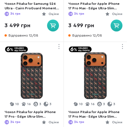
Чохол Pitaka for Samsung S26
Чохол Pitaka for Apple iPhone
Ultra - Cairn ProGuard Moment
17 Pro Max - Edge Ultra-Slim
Moonrise (PBS2604U)
Aries NoProblemo (KI1701NOP)
34
грн
Оціни
34
грн
Оціни
3 499 грн
3 499 грн
Відправимо 12/08
Відправимо 12/08
10
16
3
3
10
16
3
3
Чохол Pitaka for Apple iPhone
Чохол Pitaka for Apple iPhone
17 Pro - Edge Ultra-Slim
17 Pro Max - Edge Ultra-Slim
Happiness Rides Ebony
Happiness Rides Ebony
34
грн
Оціни
34
грн
Оціни
(HR1707P)
(HR1707PM)