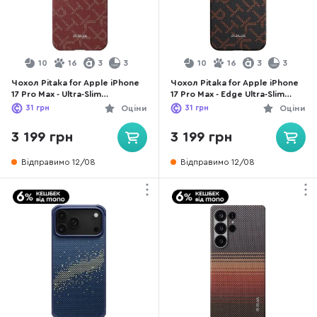
10
16
3
3
10
16
3
3
Чохол Pitaka for Apple iPhone
Чохол Pitaka for Apple iPhone
17 Pro Max - Ultra-Slim
17 Pro Max - Edge Ultra-Slim
Monogram Red/Gold
Monogram Black/Orange
31
грн
Оціни
31
грн
Оціни
(KI1702PTKP)
(KI1704PTKP)
3 199 грн
3 199 грн
Відправимо 12/08
Відправимо 12/08