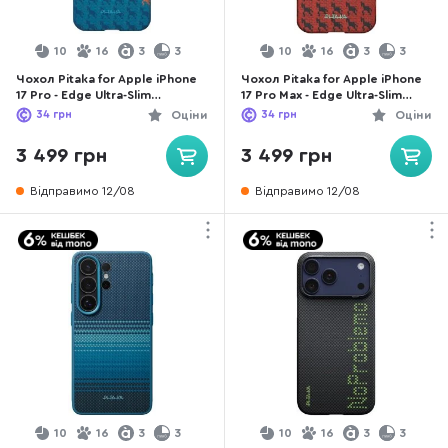
10
16
3
3
10
16
3
3
Чохол Pitaka for Apple iPhone
Чохол Pitaka for Apple iPhone
17 Pro - Edge Ultra-Slim
17 Pro Max - Edge Ultra-Slim
Happiness Rides Indigo
Happiness Rides Maroon
34
грн
Оціни
34
грн
Оціни
(HR1702P)
(HR1708PM)
3 499 грн
3 499 грн
Відправимо 12/08
Відправимо 12/08
10
16
3
3
10
16
3
3