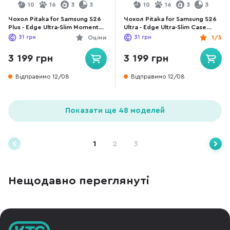
10
16
3
3
10
16
3
3
Чохол Pitaka for Samsung S26
Чохол Pitaka for Samsung S26
Plus - Edge Ultra-Slim Moment
Ultra - Edge Ultra-Slim Case
Sunset (KS2603S)
Moment Moonrise (KS2602U)
31
грн
Оціни
31
грн
1/5
3 199 грн
3 199 грн
Відправимо 12/08
Відправимо 12/08
Показати ще 48 моделей
1
2
3
Нещодавно переглянуті