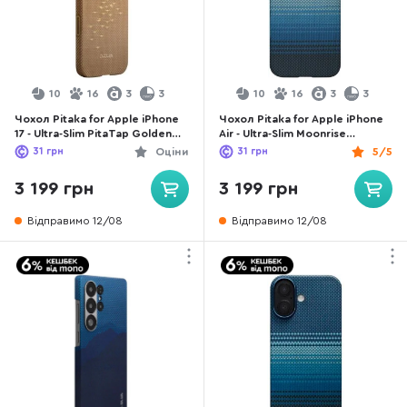
10
16
3
3
10
16
3
3
Чохол Pitaka for Apple iPhone
Чохол Pitaka for Apple iPhone
17 - Ultra-Slim PitaTap Golden
Air - Ultra-Slim Moonrise
Glint (KI1701AG)
(KI1703M)
31
грн
Оціни
31
грн
5/5
3 199 грн
3 199 грн
Відправимо 12/08
Відправимо 12/08