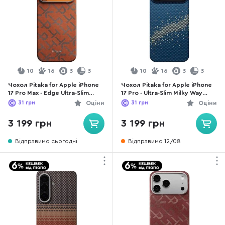
10
16
3
3
10
16
3
3
Чохол Pitaka for Apple iPhone
Чохол Pitaka for Apple iPhone
17 Pro Max - Edge Ultra-Slim
17 Pro - Ultra-Slim Milky Way
Monogram Blue/Orange
Galaxy (KI1705MP)
31
грн
Оціни
31
грн
Оціни
(KI1703PTKP)
3 199 грн
3 199 грн
Відправимо сьогодні
Відправимо 12/08