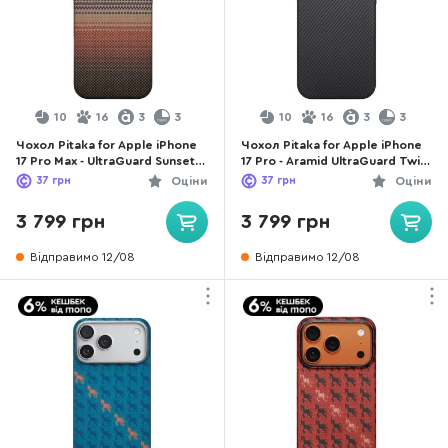
10
16
3
3
10
16
3
3
Чохол Pitaka for Apple iPhone
Чохол Pitaka for Apple iPhone
17 Pro Max - UltraGuard Sunset
17 Pro - Aramid UltraGuard Twill
(KI1702BPM)
Black/Grey (KI1701PB)
37
грн
Оціни
37
грн
Оціни
3 799 грн
3 799 грн
Відправимо 12/08
Відправимо 12/08