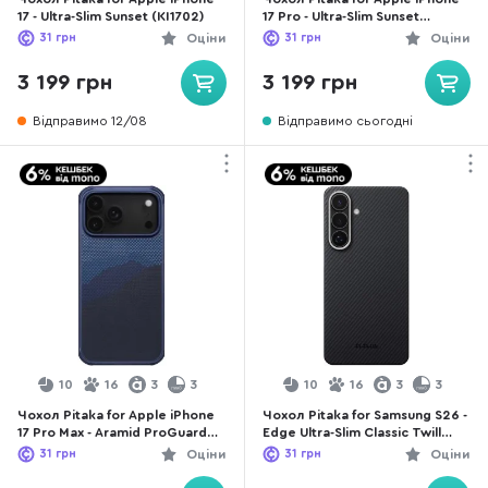
17 - Ultra-Slim Sunset (KI1702)
17 Pro - Ultra-Slim Sunset
(KI1702SP)
31
грн
Оціни
31
грн
Оціни
3 199 грн
3 199 грн
Відправимо 12/08
Відправимо сьогодні
10
16
3
3
10
16
3
3
Чохол Pitaka for Apple iPhone
Чохол Pitaka for Samsung S26 -
17 Pro Max - Aramid ProGuard
Edge Ultra-Slim Classic Twill
Over The Horizon
600D Black/Grey (KS2601)
31
грн
Оціни
31
грн
Оціни
(KI1704MGPM)