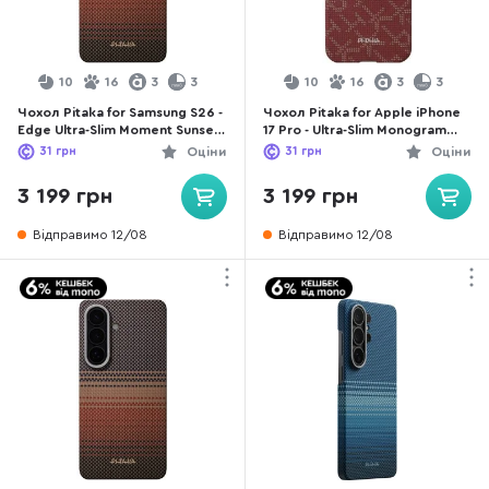
10
16
3
3
10
16
3
3
Чохол Pitaka for Samsung S26 -
Чохол Pitaka for Apple iPhone
Edge Ultra-Slim Moment Sunset
17 Pro - Ultra-Slim Monogram
(KS2603)
Red/Gold (KI1702PTK)
31
грн
Оціни
31
грн
Оціни
3 199 грн
3 199 грн
Відправимо 12/08
Відправимо 12/08