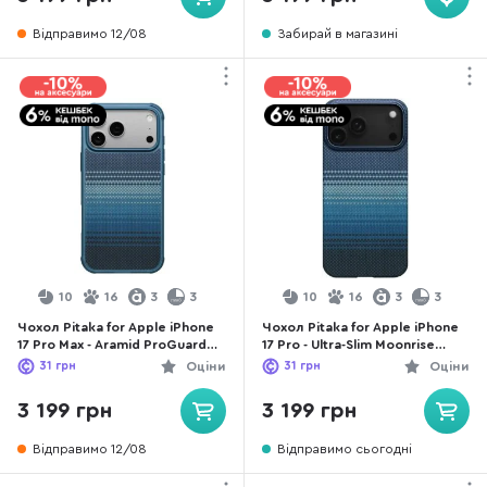
Відправимо 12/08
Забирай в магазині
10
16
3
3
10
16
3
3
Чохол Pitaka for Apple iPhone
Чохол Pitaka for Apple iPhone
17 Pro Max - Aramid ProGuard
17 Pro - Ultra-Slim Moonrise
Moonrise (KI1703MGPM)
(KI1703MP)
31
грн
Оціни
31
грн
Оціни
3 199 грн
3 199 грн
Відправимо 12/08
Відправимо сьогодні