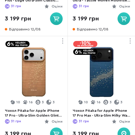
Plus - Edge Ultra-Slim Classic
Ultra - Tactile Woven Moonrise
Twill 600D Black/Grey
(KS2502U)
31
грн
Оціни
31
грн
Оціни
(KS2601S)
3 199 грн
3 199 грн
Відправимо 12/08
Відправимо 12/08
10
16
3
3
10
16
3
3
Чохол Pitaka for Apple iPhone
Чохол Pitaka for Apple iPhone
17 Pro - Ultra-Slim Golden Glint
17 Pro Max - Ultra-Slim Milky Way
(KI1705AG)
Galaxy (KI1701MPM)
31
грн
Оціни
31
грн
Оціни
3 199 грн
3 199 грн