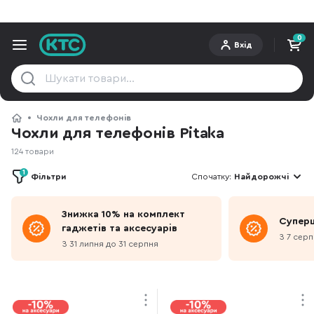
0
Вхід
Чохли для телефонів
Чохли для телефонів Pitaka
124 товари
1
Фільтри
Спочатку:
Найдорожчі
Знижка 10% на комплект
Суперц
гаджетів та аксесуарів
З 7 серп
З 31 липня до 31 серпня