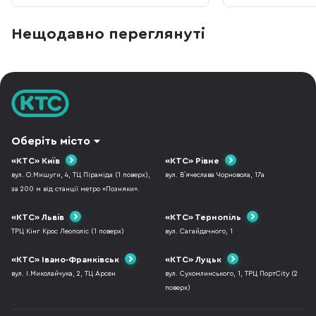
виготовлені у тісній співпраці зі
машина для чистки
шведською компанією Zound Industries.
навушників. На пер
Дехто з недовірою ставиться до того,
здається не більше
Нещодавно переглянуті
що спортивні бренди, які не
після перегляду пр
спеціалізуються на розумній електроніці і
ви точно зміните с
тим більше не мають відношення до
має бездротові нав
аудіо почи
проблемою, що їх
Оберіть місто
«КТС» Київ
«КТС» Рівне
вул. О.Мишуги, 4, ТЦ Піраміда (1 поверх),
вул. В`ячеслава Чорновола, 17а
за 200 м від станції метро «Позняки».
«КТС» Львів
«КТС» Тернопіль
ТРЦ Кінг Крос Леополіс (1 поверх)
вул. Сагайдачного, 1
«КТС» Івано-Франківськ
«КТС» Луцьк
вул. І.Миколайчука, 2, ТЦ Арсен
вул. Сухомлинського, 1, ТРЦ ПортCity (2
поверх)