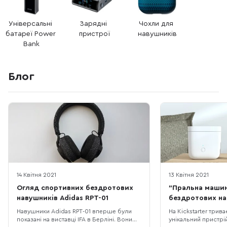
Універсальні 
Зарядні 
Чохли для 
батареї Power 
пристрої
навушників
Bank
Блог
14 Квітня 2021
13 Квітня 2021
Огляд спортивних бездротових
"Пральна машин
навушників Adidas RPT-01
бездротових на
Навушники Adidas RPT-01 вперше були
На Kickstarter трива
показані на виставці IFA в Берліні. Вони
унікальний пристрій