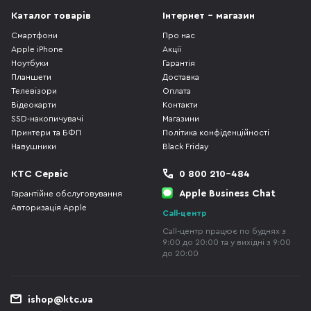
Каталог товарів
Інтернет - магазин
Смартфони
Про нас
Apple iPhone
Акції
Ноутбуки
Гарантія
Планшети
Доставка
Телевізори
Оплата
Відеокарти
Контакти
SSD-накопичувачі
Магазини
Принтери та БФП
Політика конфіденційності
Навушники
Black Friday
КТС Сервіс
0 800 210-484
Apple Business Chat
Гарантійне обслуговування
Авторизація Apple
Call-центр
Call-центр працює по буднях з
9:00 до 20:00 та у вихідні з 9:00
до 20:00
ishop@ktc.ua