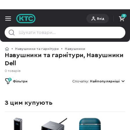
0
Вхід
Навушники та гарнітури
Навушники
Навушники та гарнітури, Навушники
Dell
0 товарів
2
Фільтри
Спочатку:
Найпопулярніші
З цим купують