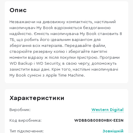
Опис
Незважаючи на дивовижну компактність, настільний
накопичувач My Book відрізняється бездоганною
надійністю. Ємність накопичувача My Book становить 8
ТБ, що робить його ідеальним варіантом для
зберігання всіх матеріалів. Передавайте файли,
створюйте резервну копію і зберігайте пам'ятні
моменти відразу ж після покупки пристрою. Програми
WD Backup і WD Security, в свою чергу, допоможуть
захистити ваші дані. Крім того, настільні накопичувачі
My Book сумісні з Apple Time Machine.
Характеристики
Виробник:
Western Digital
Код виробника:
WDBBGB0080HBK-EESN
Тип підключення:
Зовнішній