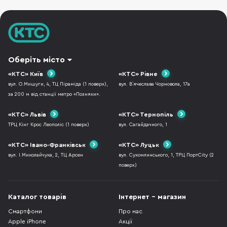
Оберіть місто
«КТС» Київ
«КТС» Рівне
вул. О.Мишуги, 4, ТЦ Піраміда (1 поверх),
вул. В`ячеслава Чорновола, 17а
за 200 м від станції метро «Позняки».
«КТС» Львів
«КТС» Тернопіль
ТРЦ Кінг Крос Леополіс (1 поверх)
вул. Сагайдачного, 1
«КТС» Івано-Франківськ
«КТС» Луцьк
вул. І.Миколайчука, 2, ТЦ Арсен
вул. Сухомлинського, 1, ТРЦ ПортCity (2
поверх)
Каталог товарів
Інтернет - магазин
Смартфони
Про нас
Apple iPhone
Акції