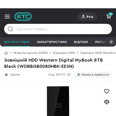
0
Вхід
ВСЕ ПРО ТОВАР
ХАРАКТЕРИСТИКИ
ВІДГУКИ
ПИТАННЯ ТА 
Жорсткі диски (HDD)
Зовнішні HDD
Зовнішні HDD Western 
Зовнішній HDD Western Digital MyBook 8TB
Black (WDBBGB0080HBK-EESN)
Оціни
Код:
189701
Немає в наявності