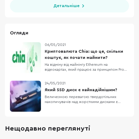
Детальніше
Огляди
06/05/2021
Криптовалюта Chia: що це, скільки
коштує, як почати майнити?
На відміну від майнінгу Ethereum на
відеокартах, який працює за принципом Proof-
of-Work (підтвердження виконаних
відеокартою програмних обрахунків),
24/05/2021
засівання нової, гаряче-обговорюваної
криптовалюти Chia відбувається по схемі
Який SSD диск є найнадійнішим?
Proof-of-Space, тобто підтверджуючим
Величезною перевагою твердотільних
фактором є зарезервоване місце на ди
накопичувачів над жорсткими дисками є
захищеність від механічних пошкоджень:
ударів, падінь та сильної вібрації. Проте,
повністю «безсмертними» SSD все ж таки не є
— вони теж мають свої слабкості та
вразливості. Які твердотільні накопичувачі в
Нещодавно переглянуті
середньому надійніші