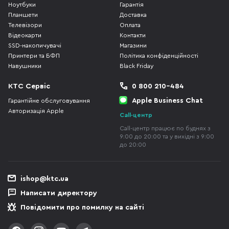
Ноутбуки
Гарантія
Планшети
Доставка
Телевізори
Оплата
Відеокарти
Контакти
SSD-накопичувачі
Магазини
Принтери та БФП
Політика конфіденційності
Навушники
Black Friday
КТС Сервіс
0 800 210-484
Apple Business Chat
Гарантійне обслуговування
Авторизація Apple
Call-центр
Call-центр працює по буднях з
9:00 до 20:00 та у вихідні з 9:00
до 20:00
ishop@ktc.ua
Написати директору
Повідомити про помилку на сайті