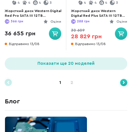
4
4
4
3
4
4
4
3
Жорсткий диск Western Digital
Жорсткий диск Western
Red Pro SATA III 12TB
Digital Red Plus SATA III 12TB
(WD122KFBX)
(WD120EFGX)
366
грн
Оціни
288
грн
Оціни
30 609
36 655 грн
28 829 грн
Відправимо 13/08
Відправимо 13/08
Показати ще 20 моделей
1
2
Блог