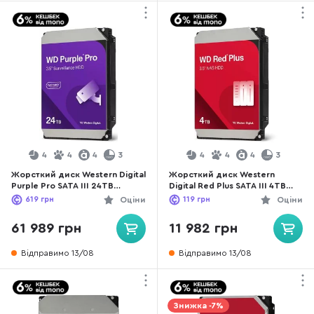
4
4
4
3
4
4
4
3
Жорсткий диск Western Digital
Жорсткий диск Western
Purple Pro SATA III 24TB
Digital Red Plus SATA III 4TB
(WD241PURP)
(WD40EFZZ)
619
грн
Оціни
119
грн
Оціни
61 989 грн
11 982 грн
Відправимо 13/08
Відправимо 13/08
Знижка -7%