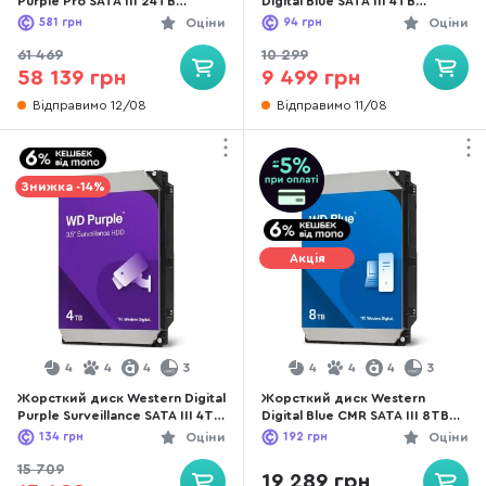
Purple Pro SATA III 24TB
Digital Blue SATA III 4TB
(WD240PURP)
(WD40EZZX)
581
грн
Оціни
94
грн
Оціни
61 469
10 299
58 139 грн
9 499 грн
Відправимо 12/08
Відправимо 11/08
Знижка -14%
Акція
4
4
4
3
4
4
4
3
Жорсткий диск Western Digital
Жорсткий диск Western
Purple Surveillance SATA III 4TB
Digital Blue CMR SATA III 8TB
(WD44PURZ)
(WD80EAAZ)
134
грн
Оціни
192
грн
Оціни
15 709
19 289 грн