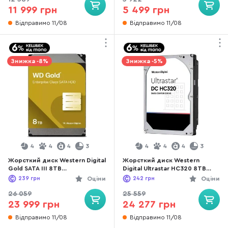
11 999 грн
5 499 грн
Відправимо 11/08
Відправимо 11/08
Знижка -8%
Знижка -5%
4
4
4
3
4
4
4
3
Жорсткий диск Western Digital
Жорсткий диск Western
Gold SATA III 8TB
Digital Ultrastar HC320 8TB
(WD8005FRYZ)
(HUS728T8TALE6L4)
239
грн
Оціни
242
грн
Оціни
26 059
25 559
23 999 грн
24 277 грн
Відправимо 11/08
Відправимо 11/08