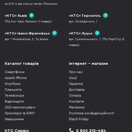
за 200 м від станції метро «Позняки».
«КТС» Львів
«КТС» Тернопіль
ТРЦ Кінг Крос Леополіс (1 поверх)
вул. Сагайдачного, 1
«КТС» Івано-Франківськ
«КТС» Луцьк
вул. І.Миколайчука, 2, ТЦ Арсен
вул. Сухомлинського, 1, ТРЦ ПортCity (2
поверх)
Каталог товарів
Інтернет - магазин
Смартфони
Про нас
Apple iPhone
Акції
Ноутбуки
Гарантія
Планшети
Доставка
Телевізори
Оплата
Відеокарти
Контакти
SSD-накопичувачі
Магазини
Принтери та БФП
Політика конфіденційності
Навушники
Black Friday
КТС Сервіс
0 800 210-484