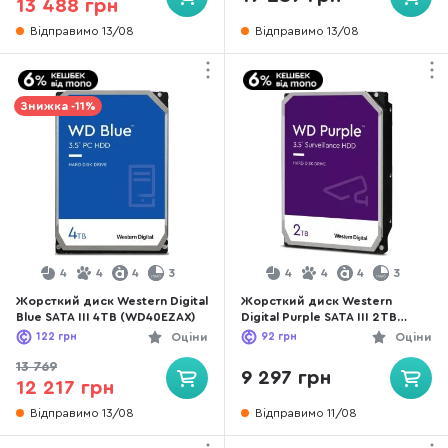
13 488 грн
Відправимо 13/08
Відправимо 13/08
Знижка -11%
4
4
4
3
4
4
4
3
Жорсткий диск Western Digital
Жорсткий диск Western
Blue SATA III 4TB (WD40EZAX)
Digital Purple SATA III 2TB
(WD23PURZ)
122
грн
Оціни
92
грн
Оціни
13 769
9 297 грн
12 217 грн
Відправимо 13/08
Відправимо 11/08