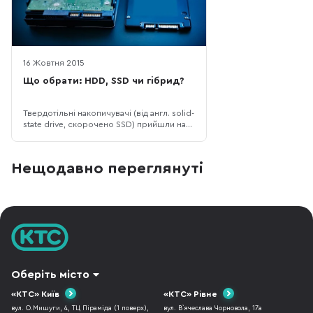
16 Жовтня 2015
Що обрати: HDD, SSD чи гібрид?
Твердотільні накопичувачі (від англ. solid-
state drive, скорочено SSD) прийшли на
заміну традиційним сховищам інформації
– жорстким дискам (hard disk drive, HDD).
Використовуються в SSD не магнітні
Нещодавно переглянуті
диски, що обертаються (як у HDD), а
нерухомі чипи флеш-пам'яті, аналогічні
USB-флешкам. Проте, володію
Оберіть місто
«КТС» Київ
«КТС» Рівне
вул. О.Мишуги, 4, ТЦ Піраміда (1 поверх),
вул. В`ячеслава Чорновола, 17а