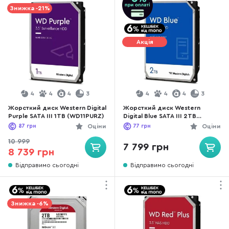
Знижка -21%
Акція
4
4
4
3
4
4
4
3
Жорсткий диск Western Digital
Жорсткий диск Western
Purple SATA III 1TB (WD11PURZ)
Digital Blue SATA III 2TB
(WD20EARZ)
87
грн
Оціни
77
грн
Оціни
10 999
7 799 грн
8 739 грн
Відправимо сьогодні
Відправимо сьогодні
Знижка -6%