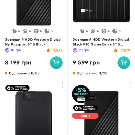
4
4
4
3
4
4
4
3
Зовнішній HDD Western Digital
Зовнішній HDD Western Digital
My Passport 5TB Black
Black P10 Game Drive 5TB
(WDBPKJ0050BBK-WESN)
(WDBA3A0050BBK-WESN)
81
грн
3,8/5
95
грн
3,8/5
8 199 грн
9 599 грн
Відправимо 11/08
Відправимо 11/08
Акція