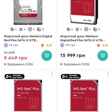
4
4
4
3
4
4
4
3
Жорсткий диск Western Digital
Жорсткий диск Western
Red Plus SATA III 2TB
Digital Red Plus SATA III 6TB
(WD20EFPX)
(WD60EFPX)
96
грн
5/5
159
грн
5/5
10 299
15 999 грн
9 649 грн
Відправимо 11/08
Відправимо 11/08