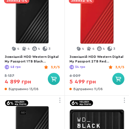
Знижка -5%
Знижка -8%
4
4
4
3
4
4
4
3
Зовнішній HDD Western Digital
Зовнішній HDD Western Digital
My Passport 1TB Black
My Passport 2TB Red
(WDBYVG0010BBK-WESN)
(WDBYVG0020BRD-WESN)
48
грн
3,9/5
54
грн
3,9/5
5 137
6 009
4 899 грн
5 499 грн
Відправимо 13/08
Відправимо 11/08