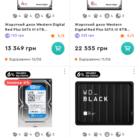
4
4
4
3
4
4
4
3
Жорсткий диск Western Digital
Жорсткий диск Western
Red Plus SATA III 4TB
Digital Red Plus SATA III 8TB
(WD40EFPX)
(WD80EFPX)
133
грн
5/5
225
грн
5/5
13 349 грн
22 555 грн
Відправимо 13/08
Відправимо 11/08
Знижка -6%
4
4
4
3
4
4
4
3