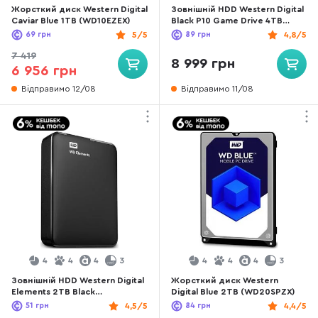
Жорсткий диск Western Digital
Зовнішній HDD Western Digital
Caviar Blue 1TB (WD10EZEX)
Black P10 Game Drive 4TB
(WDBA3A0040BBK-WESN)
69
грн
5/5
89
грн
4,8/5
7 419
8 999 грн
6 956 грн
Відправимо 12/08
Відправимо 11/08
4
4
4
3
4
4
4
3
Зовнішній HDD Western Digital
Жорсткий диск Western
Elements 2TB Black
Digital Blue 2TB (WD20SPZX)
(WDBU6Y0020BBK-WESN)
51
грн
4,5/5
84
грн
4,4/5