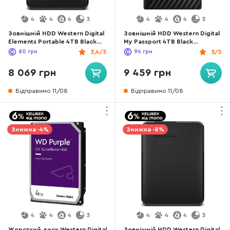
4
4
4
3
4
4
4
3
Зовнішній HDD Western Digital
Зовнішній HDD Western Digital
Elements Portable 4TB Black
My Passport 4TB Black
(WDBU6Y0040BBK-WESN)
(WDBPKJ0040BBK-WESN)
80
грн
3,4/5
94
грн
3/5
8 069 грн
9 459 грн
Відправимо 11/08
Відправимо 11/08
Знижка -4%
Знижка -8%
4
4
4
3
4
4
4
3
Жорсткий диск Western Digital
Зовнішній HDD Western Digital