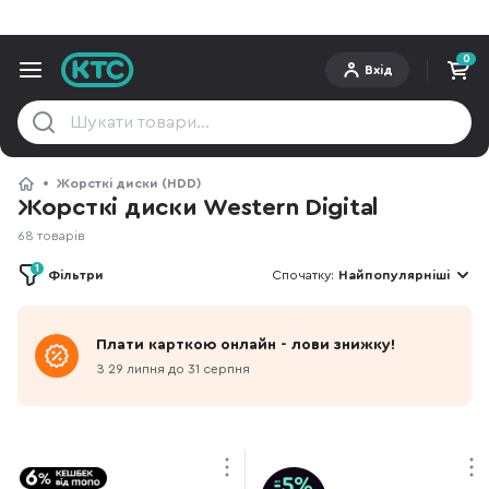
0
Вхід
Жорсткі диски (HDD)
Жорсткі диски Western Digital
68 товарів
1
Фільтри
Спочатку:
Найпопулярніші
Плати карткою онлайн - лови знижку!
З 29 липня до 31 серпня