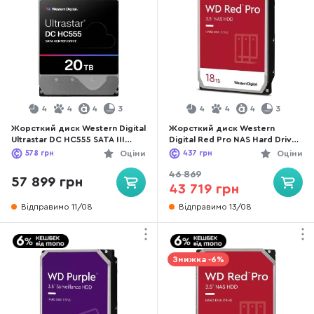
4
4
4
3
4
4
4
3
Жорсткий диск Western Digital
Жорсткий диск Western
Ultrastar DC HC555 SATA III
Digital Red Pro NAS Hard Drive
20TB (WUH722020CLE6L4)
SATA III 18TB (WD181KFGX)
578
грн
Оціни
437
грн
Оціни
46 869
57 899 грн
43 719 грн
Відправимо 11/08
Відправимо 13/08
Знижка -6%