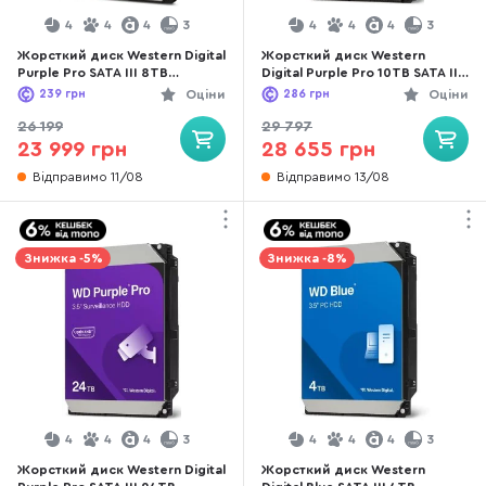
4
4
4
3
4
4
4
3
Жорсткий диск Western Digital
Жорсткий диск Western
Purple Pro SATA III 8TB
Digital Purple Pro 10TB SATA III
(WD8002PURP)
(WD102PURP)
239
грн
Оціни
286
грн
Оціни
26 199
29 797
23 999 грн
28 655 грн
Відправимо 11/08
Відправимо 13/08
Знижка -5%
Знижка -8%
4
4
4
3
4
4
4
3
Жорсткий диск Western Digital
Жорсткий диск Western