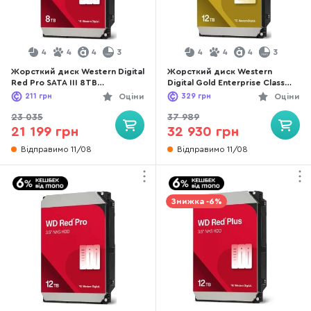
4
4
4
3
4
4
4
3
Жорсткий диск Western Digital
Жорсткий диск Western
Red Pro SATA III 8TB
Digital Gold Enterprise Class
(WD8005FFBX)
SATA III 12TB (WD122KRYZ)
211
грн
Оціни
329
грн
Оціни
23 035
37 989
21 199 грн
32 930 грн
Відправимо 11/08
Відправимо 11/08
Знижка -6%