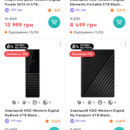
Purple SATA III 4TB
Elements Portable 5TB Black
(WD43PURZ)
(WDBU6Y0050BBK-WESN)
139
грн
3/5
84
грн
2,7/5
14 569
9 201
13 999 грн
8 499 грн
Відправимо 13/08
Відправимо 11/08
Знижка -3%
Знижка -7%
4
4
4
3
4
4
4
3
Зовнішній HDD Western Digital
Зовнішній HDD Western Digital
MyBook 6TB Black
My Passport 2TB Black
(WDBBGB0060HBK-EESN)
(WDBYVG0020BBK-WESN)
119
грн
2,7/5
54
грн
2,6/5
12 389
5 922