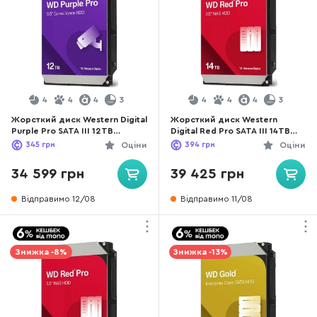
4
4
4
3
4
4
4
3
Жорсткий диск Western Digital
Жорсткий диск Western
Purple Pro SATA III 12TB
Digital Red Pro SATA III 14TB
(WD122PURP)
(WD142KFGX)
345
грн
Оціни
394
грн
Оціни
34 599 грн
39 425 грн
Відправимо 12/08
Відправимо 11/08
Знижка -8%
Знижка -13%