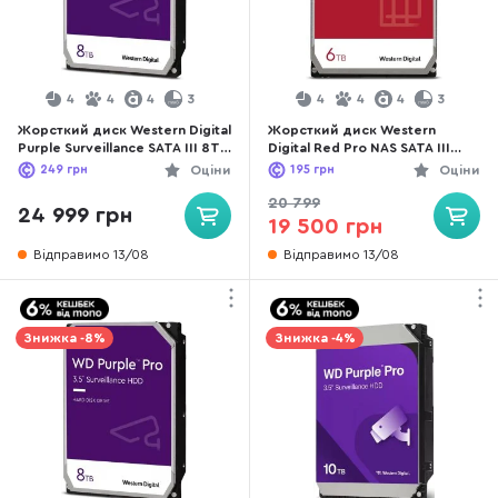
4
4
4
3
4
4
4
3
Жорсткий диск Western Digital
Жорсткий диск Western
Purple Surveillance SATA III 8TB
Digital Red Pro NAS SATA III
(WD85PURZ)
6TB (WD6005FFBX)
249
грн
Оціни
195
грн
Оціни
20 799
24 999 грн
19 500 грн
Відправимо 13/08
Відправимо 13/08
Знижка -8%
Знижка -4%