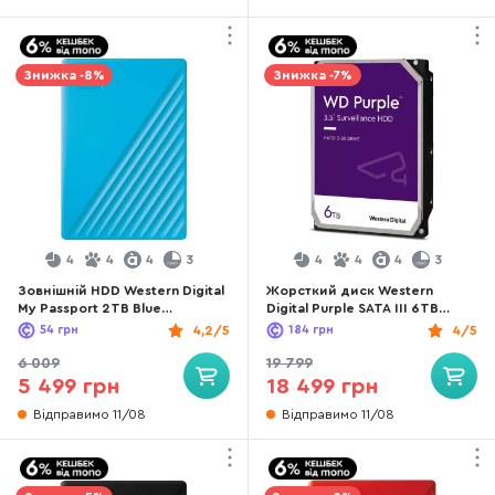
Знижка -8%
Знижка -7%
4
4
4
3
4
4
4
3
Зовнішній HDD Western Digital
Жорсткий диск Western
My Passport 2TB Blue
Digital Purple SATA III 6TB
(WDBYVG0020BBL-WESN)
(WD64PURZ)
54
грн
4,2/5
184
грн
4/5
6 009
19 799
5 499 грн
18 499 грн
Відправимо 11/08
Відправимо 11/08