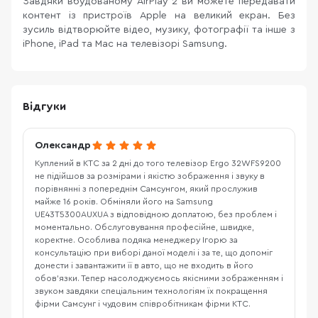
Завдяки вбудованому AirPlay 2 ви можете передавати
контент із пристроїв Apple на великий екран. Без
зусиль відтворюйте відео, музику, фотографії та інше з
iPhone, iPad та Mac на телевізорі Samsung.
Відгуки
Олександр
Куплений в КТС за 2 дні до того телевізор Ergo 32WFS9200
не підійшов за розмірами і якістю зображення і звуку в
порівнянні з попереднім Самсунгом, який прослужив
майже 16 років. Обміняли його на Samsung
UE43T5300AUXUA з відповідною доплатою, без проблем і
моментально. Обслуговування професійне, швидке,
коректне. Особлива подяка менеджеру Ігорю за
консультацію при виборі даної моделі і за те, що допоміг
донести і завантажити її в авто, що не входить в його
обов’язки. Тепер насолоджуємось якісними зображенням і
звуком завдяки спеціальним технологіям їх покращення
фірми Самсунг і чудовим співробітникам фірми КТС.