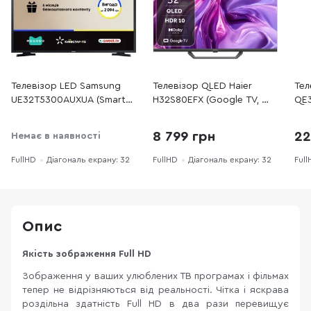
Телевізор LED Samsung
Телевізор QLED Haier
Тел
UE32T5300AUXUA (Smart
H32S80EFX (Google TV, Wi-
QE3
TV, Wi-Fi, 1920x1080)
Fi, 1920x1080)
TV,
8 799 грн
22
Немає в наявності
FullHD
Діагональ екрану: 32
FullHD
Діагональ екрану: 32
Full
Опис
Якість зображення Full HD
Зображення у ваших улюблених ТВ програмах і фільмах
тепер не відрізняються від реальності. Чітка і яскрава
роздільна здатність Full HD в два рази перевищує