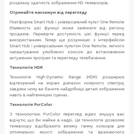
роздільну здатність зображення HD телевізорів.
Отримайте максимум від перегляду
Платформа Smart Hub і універсальний пульт One Remote
(Наявність цієї функції може залежати від регіону
продажів. Перевірте доступність цієї функції перед
використанням. Тепер ще розумніше: з інтерфейсом
Smart Hub і універсальним пультом One Remote. легкого
налаштування улюбленої консолі до встановлення
актуальних програм та перегляду телебачення.
Технологія HDR
Технологія High-Dynamic Range (HDR) розширює
відтворений на екрані діапазон колірного спектра,
завдяки чому ви бачите найдрібніші деталі зображення
навіть в найтемніших сценах.
Технологія PurColor
З технологією PurColor перегляд відео змушує вас
відчути, що Ви майже в кадрі. Ця технологія дозволяє
телевізору відобразити велику гамму кольорів для
оптимальної якості зображення та вражаючого