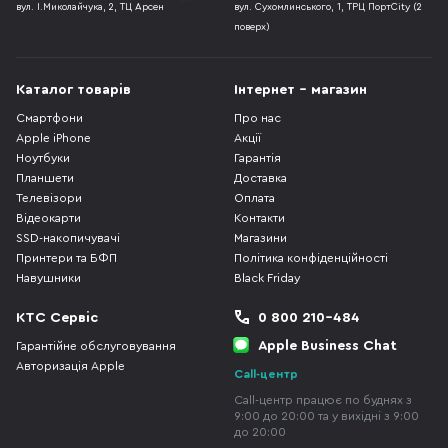
вул. І.Миколайчука, 2, ТЦ Арсен
вул. Сухомлинського, 1, ТРЦ ПортCity (2
поверх)
Каталог товарів
Інтернет - магазин
Смартфони
Про нас
Apple iPhone
Акції
Ноутбуки
Гарантія
Планшети
Доставка
Телевізори
Оплата
Відеокарти
Контакти
SSD-накопичувачі
Магазини
Принтери та БФП
Політика конфіденційності
Навушники
Black Friday
КТС Сервіс
0 800 210-484
Apple Business Chat
Гарантійне обслуговування
Авторизація Apple
Call-центр
Call-центр працює по буднях з
9:00 до 20:00 та у вихідні з 9:00
до 20:00