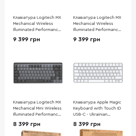
Клавіатура Logitech MX
Клавіатура Logitech MX
Mechanical Wireless
Mechanical Wireless
Illuminated Performance
Illuminated Performance
Clicky US/UKR Graphite
Graphite (L920-010757)
9 399 грн
9 399 грн
(920-010759)
Клавіатура Logitech MX
Клавіатура Apple Magic
Mechanical Mini Wireless
Keyboard with Touch ID
Illuminated Performance
USB-C - Ukrainian
Graphite (920-010780)
(MXCK3)
8 399 грн
8 399 грн