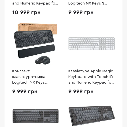
and Numeric Keypad for
Logitech MX Keys S
Mac models with Apple
Combo Graphite (920-
10 999 грн
9 999 грн
silicon USB-C - Ukrainian
011614)
Black Keys (MXK83)
Комплект
Клавіатура Apple Magic
клавіатура+миша
Keyboard with Touch ID
Logitech MX Keys
and Numeric Keypad for
Combo for Business Gen
Mac models with Apple
9 999 грн
9 999 грн
2 Graphite (920-010933)
silicon USB-C - Ukrainian
White Keys (MXK73)