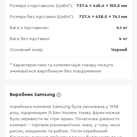
Розміри з підставкою (ШхВхГ):
737.4 x 465.4 x 150.5 мм
Розміри без підставки (ШхВхГ):
737.4 x 438.0 x 74.1 мм
Вага з підставкою:
4.1 кг
Вага без підставки:
4 кг
Основний колір:
Чорний
* Характеристики та комплектація товару можуть
змінюватися виробником без повідомлення
Виробник Samsung
Корейська компанія Samsung була заснована у 1938
році, підприємцем Лі Бен Чхолем. Назву фірми можна
було перевести як «три зірки». Початкова діяльність
компанії – торгівля різноманітною їжею, у тому числі
рисом, локшиною та рибою. Потім корейський