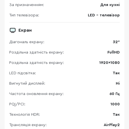
За призначенням:
Для кухні
Тип телевізора:
LED - телевізор
Екран
Діагональ екрану:
32"
Роздільна здатність екрану:
FullHD
Роздільна здатність екрану:
1920×1080
LED підсвітка:
Так
Вигнутий дисплей:
Ні
Частота оновлення екрану:
60 Гц
PQI/PCI:
1000
Технологія HDR:
Так
Трансляція екрану:
AirPlay2