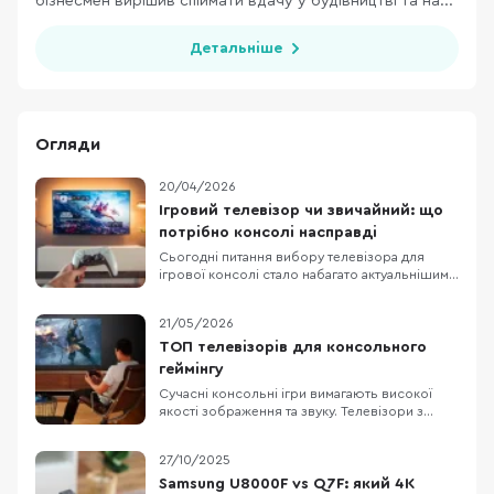
бізнесмен вирішив спіймати вдачу у будівництві та на...
Детальніше
Огляди
20/04/2026
Ігровий телевізор чи звичайний: що
потрібно консолі насправді
Сьогодні питання вибору телевізора для
ігрової консолі стало набагато актуальнішим,
ніж кілька років тому. Сучасні консолі від Sony
та Microsoft вже вміють працювати з 4K, 120
21/05/2026
Гц, VRR та ALLM, а виробники телевізорів
активно просувають це як аргумент для
ТОП телевізорів для консольного
покупки. На цьому тлі легко вирішити, що без
геймінгу
Сучасні консольні ігри вимагають високої
якості зображення та звуку. Телевізори з
роздільною здатністю 4K (3840×2160)
передають чіткі деталі, а підтримка технології
27/10/2025
HDR робить кольори насиченішими і
яскравішими. Висока частота оновлення
Samsung U8000F vs Q7F: який 4K