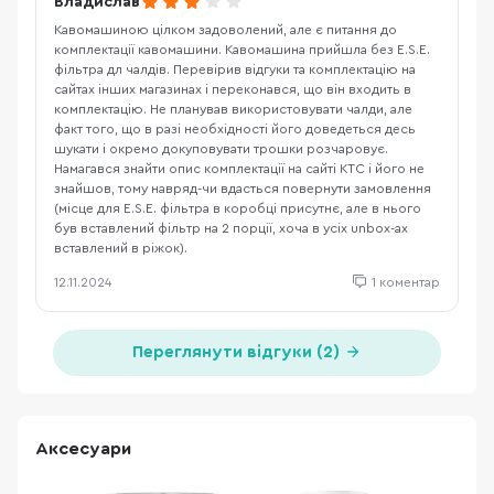
Владислав
Кавомашиною цілком задоволений, але є питання до
комплектації кавомашини. Кавомашина прийшла без E.S.E.
фільтра дл чалдів. Перевірив відгуки та комплектацію на
сайтах інших магазинах і переконався, що він входить в
комплектацію. Не планував використовувати чалди, але
факт того, що в разі необхідності його доведеться десь
шукати і окремо докуповувати трошки розчаровує.
Намагався знайти опис комплектації на сайті КТС і його не
знайшов, тому навряд-чи вдасться повернути замовлення
(місце для E.S.E. фільтра в коробці присутнє, але в нього
був вставлений фільтр на 2 порції, хоча в усіх unbox-ах
вставлений в ріжок).
12.11.2024
1 коментар
Переглянути відгуки (2)
Аксесуари