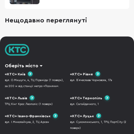
Сьогодні на ринку “море” різних моделей
кавомашин від відомих виробників і від тих,
хто тільки завойовує авторитет. Ми
спробуємо допомогти вам навчитися
Нещодавно переглянуті
впевнено плавати в цьому
Оберіть місто
«КТС» Київ
«КТС» Рівне
вул. О.Мишуги, 4, ТЦ Піраміда (1 поверх),
вул. В`ячеслава Чорновола, 17а
за 200 м від станції метро «Позняки».
«КТС» Львів
«КТС» Тернопіль
ТРЦ Кінг Крос Леополіс (1 поверх)
вул. Сагайдачного, 1
«КТС» Івано-Франківськ
«КТС» Луцьк
вул. І.Миколайчука, 2, ТЦ Арсен
вул. Сухомлинського, 1, ТРЦ ПортCity (2
поверх)