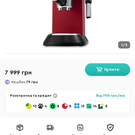
1/3
Купити
7 999 грн
Кешбек
79 грн
Розстрочка та кредит
Від
700
грн/міс
10
4
8
8
15
14
8