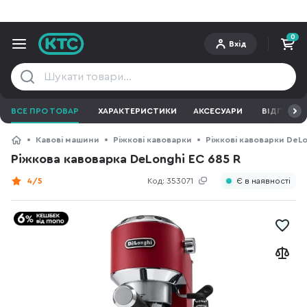
0
Вхід
ВСЕ ПРО ТОВАР
ХАРАКТЕРИСТИКИ
АКСЕСУАРИ
ВІДГУКИ
Кавові машини
Ріжкові кавоварки
Ріжкові кавоварки DeLo
Ріжкова кавоварка DeLonghi EC 685 R
4/5
Код:
353071
Є в наявності