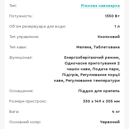
Тип:
Ріжкова кавоварка
Потужність:
1350 Вт
Об'єм резервуара для води:
1 л
Тип управління:
Кнопковий
Тип кави:
Мелена, Таблетована
Функціонал:
Енергозберігаючий режим,
Одночасне приготування 2
чашок кави, Подача пари,
Підігрів, Регулювання порції
кави, Регулювання температури
Оснащення:
Піддон для крапель
Розміри пристрою:
330 х 149 х 305 мм
Вага:
4 кг
Основний колір:
Червоний