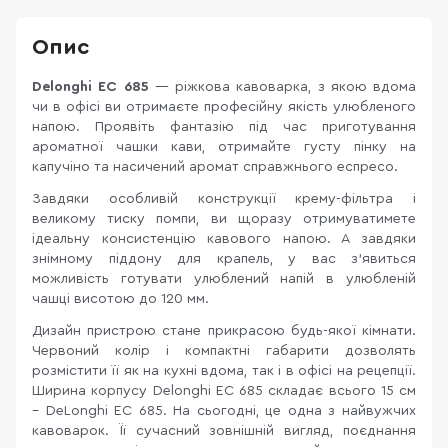
Опис
Delonghi EC 685
— ріжкова кавоварка, з якою вдома
чи в офісі ви отримаєте професійну якість улюбленого
напою. Проявіть фантазію під час приготування
ароматної чашки кави, отримайте густу пінку на
капучіно та насичений аромат справжнього еспресо.
Завдяки особливій конструкції крему-фільтра і
великому тиску помпи, ви щоразу отримуватимете
ідеальну консистенцію кавового напою. А завдяки
знімному піддону для крапель, у вас з'явиться
можливість готувати улюблений напій в улюбленій
чашці висотою до 120 мм.
Дизайн пристрою стане прикрасою будь-якої кімнати.
Червоний колір і компактні габарити дозволять
розмістити її як на кухні вдома, так і в офісі на рецепції.
Ширина корпусу Delonghi EC 685 складає всього 15 см
– DeLonghi EC 685. На сьогодні, це одна з найвужчих
кавоварок. Її сучасний зовнішній вигляд, поєднання