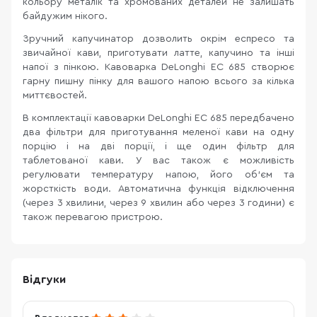
кольору металік та хромованих деталей не залишать
байдужим нікого.
Зручний капучинатор дозволить окрім еспресо та
звичайної кави, приготувати латте, капучино та інші
напої з пінкою. Кавоварка DeLonghi EC 685 створює
гарну пишну пінку для вашого напою всього за кілька
миттєвостей.
В комплектації кавоварки DeLonghi EC 685 передбачено
два фільтри для приготування меленої кави на одну
порцію і на дві порції, і ще один фільтр для
таблетованої кави. У вас також є можливість
регулювати температуру напою, його об'єм та
жорсткість води. Автоматична функція відключення
(через 3 хвилини, через 9 хвилин або через 3 години) є
також перевагою пристрою.
Відгуки