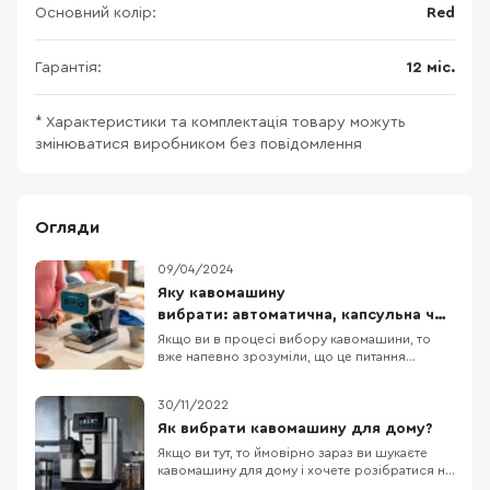
Основний колір:
Red
Гарантія:
12 міс.
* Характеристики та комплектація товару можуть
змінюватися виробником без повідомлення
Огляди
09/04/2024
Яку кавомашину
вибрати: автоматична, капсульна чи
ріжкова?
Якщо ви в процесі вибору кавомашини, то
вже напевно зрозуміли, що це питання
набагато складніше, ніж здавалося спочатку
через велику кількість типів кавомашин,
30/11/2022
наявних функцій та способів приготування.
Наша ціль, щоб після прочитання цього
Як вибрати кавомашину для дому?
матеріалу ви чітко розуміли, яка кавомашина
Якщо ви тут, то ймовірно зараз ви шукаєте
вам потрібна від
кавомашину для дому і хочете розібратися на
що варто звернути увагу при виборі.