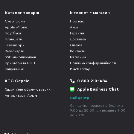
Каталог товарів
Інтернет - магазин
Смартфони
Про нас
Apple iPhone
Акції
Ноутбуки
Гарантія
Планшети
Доставка
Телевізори
Оплата
Відеокарти
Контакти
SSD-накопичувачі
Магазини
Принтери та БФП
Політика конфіденційності
Навушники
Black Friday
КТС Сервіс
0 800 210-484
Apple Business Chat
Гарантійне обслуговування
Авторизація Apple
Call-центр
Call-центр працює по буднях з
9:00 до 20:00 та у вихідні з 9:00
до 20:00