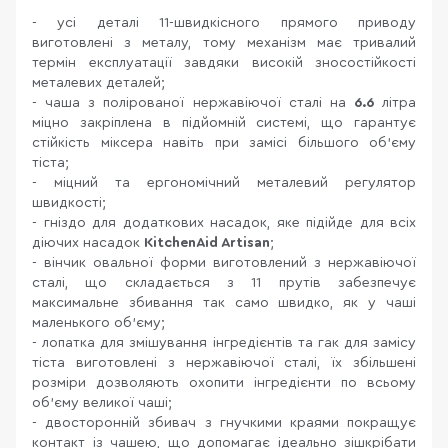
- усі деталі 11-швидкісного прямого приводу
виготовлені з металу, тому механізм має тривалий
термін експлуатації завдяки високій зносостійкості
металевих деталей;
- чаша з полірованої нержавіючої сталі на
6.6
літра
міцно закріплена в підйомній системі, що гарантує
стійкість міксера навіть при замісі більшого об'єму
тіста;
- міцний та ергономічний металевий регулятор
швидкості;
- гніздо для додаткових насадок, яке підійде для всіх
діючих насадок
KitchenAid Artisan
;
- вінчик овальної форми виготовлений з нержавіючої
сталі, що складається з 11 прутів забезпечує
максимальне збивання так само швидко, як у чаші
маленького об'єму;
- лопатка для змішування інгредієнтів та гак для замісу
тіста виготовлені з нержавіючої сталі, їх збільшені
розміри дозволяють охопити інгредієнти по всьому
об'єму великої чаші;
- двосторонній збивач з гнучкими краями покращує
контакт із чашею, що допомагає ідеально зішкрібати