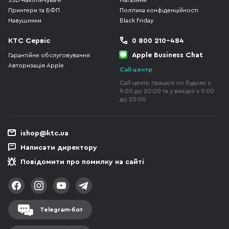
SSD-накопичувачі
Магазини
Принтери та БФП
Політика конфіденційності
Навушники
Black Friday
КТС Сервіс
0 800 210-484
Apple Business Chat
Гарантійне обслуговування
Авторизація Apple
Call-центр
Call-центр працює по буднях з
9:00 до 20:00 та у вихідні з 9:00
до 20:00
ishop@ktc.ua
Написати директору
Повідомити про помилку на сайті
Telegram-бот