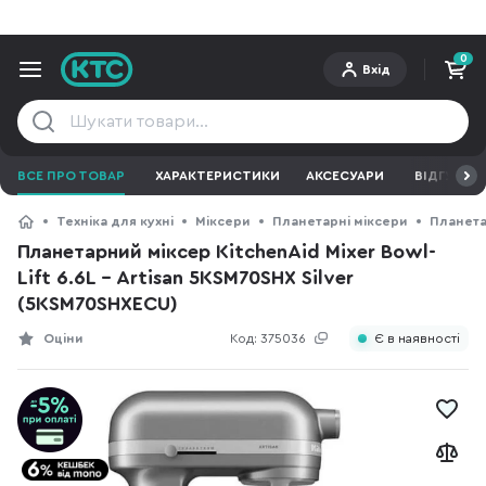
0
Вхід
ВСЕ ПРО ТОВАР
ХАРАКТЕРИСТИКИ
АКСЕСУАРИ
ВІДГУКИ
Техніка для кухні
Міксери
Планетарні міксери
Планета
Планетарний міксер KitchenAid Mixer Bowl-
Lift 6.6L - Artisan 5KSM70SHX Silver
(5KSM70SHXECU)
Оціни
Код:
375036
Є в наявності