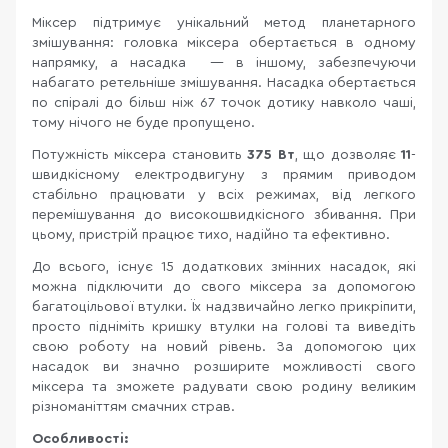
Міксер підтримує унікальний метод планетарного
змішування: головка міксера обертається в одному
напрямку, а насадка — в іншому, забезпечуючи
набагато ретельніше змішування. Насадка обертається
по спіралі до більш ніж 67 точок дотику навколо чаші,
тому нічого не буде пропущено.
Потужність міксера становить
375 Вт
, що дозволяє
11
-
швидкісному електродвигуну з прямим приводом
стабільно працювати у всіх режимах, від легкого
перемішування до високошвидкісного збивання. При
цьому, пристрій працює тихо, надійно та ефективно.
До всього, існує 15 додаткових змінних насадок, які
можна підключити до свого міксера за допомогою
багатоцільової втулки. Їх надзвичайно легко прикріпити,
просто підніміть кришку втулки на голові та виведіть
свою роботу на новий рівень. За допомогою цих
насадок ви значно розширите можливості свого
міксера та зможете радувати свою родину великим
різноманіттям смачних страв.
Особливості: