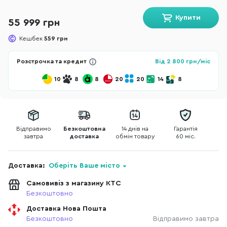
Купити
55 999 грн
Кешбек
559 грн
Розстрочка та кредит
Від
2 800
грн/міс
10
8
8
20
20
14
8
Відправимо
Безкоштовна
14 днів на
Гарантія
завтра
доставка
обмін товару
60 міс.
Доставка:
Оберіть Ваше місто
Самовивіз з магазину КТС
Безкоштовно
Доставка Нова Пошта
Безкоштовно
Відправимо завтра