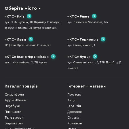
Оберіть місто
«КТС» Київ
«КТС» Рівне
вул. О.Мишуги, 4, ТЦ Піраміда (1 поверх),
вул. В`ячеслава Чорновола, 17а
за 200 м від станції метро «Позняки».
«КТС» Львів
«КТС» Тернопіль
ТРЦ Кінг Крос Леополіс (1 поверх)
вул. Сагайдачного, 1
«КТС» Івано-Франківськ
«КТС» Луцьк
вул. І.Миколайчука, 2, ТЦ Арсен
вул. Сухомлинського, 1, ТРЦ ПортCity (2
поверх)
Каталог товарів
Інтернет - магазин
Смартфони
Про нас
Apple iPhone
Акції
Ноутбуки
Гарантія
Планшети
Доставка
Телевізори
Оплата
Відеокарти
Контакти