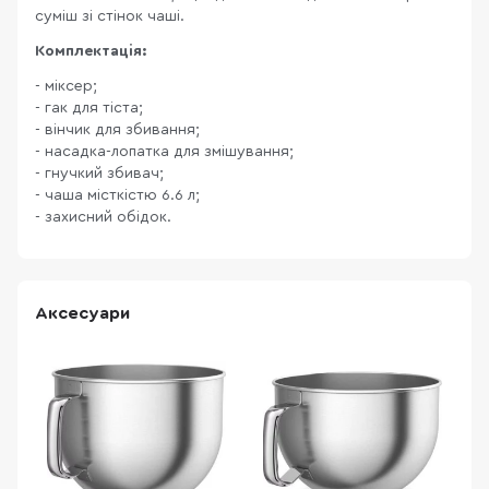
суміш зі стінок чаші.
Комплектація:
- міксер;
- гак для тіста;
- вінчик для збивання;
- насадка-лопатка для змішування;
- гнучкий збивач;
- чаша місткістю 6.6 л;
- захисний обідок.
Аксесуари