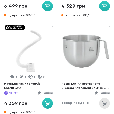
6 499 грн
4 529 грн
Відправимо 08/08
Відправимо 08/08
3
3
3
3
Насадка-гак KitchenAid
Чаша для планетарного
5KSMBLWD
міксера KitchenAid 5KSMB70J
6.6L
43
грн
Оціни
Оціни
4 359 грн
Товар продано
Відправимо 08/08