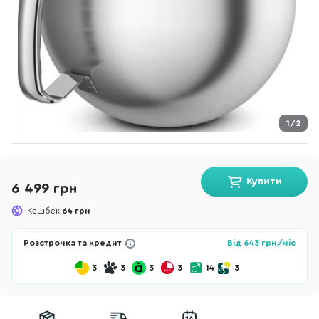
1/2
Купити
6 499 грн
Кешбек
64 грн
Розстрочка та кредит
Від
643
грн/міс
3
3
3
3
14
3