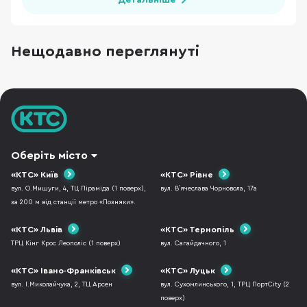
Детальніше
Нещодавно переглянуті
Оберіть місто
«КТС» Київ
«КТС» Рівне
вул. О.Мишуги, 4, ТЦ Піраміда (1 поверх),
вул. В`ячеслава Чорновола, 17а
за 200 м від станції метро «Позняки».
«КТС» Львів
«КТС» Тернопіль
ТРЦ Кінг Крос Леополіс (1 поверх)
вул. Сагайдачного, 1
«КТС» Івано-Франківськ
«КТС» Луцьк
вул. І.Миколайчука, 2, ТЦ Арсен
вул. Сухомлинського, 1, ТРЦ ПортCity (2
поверх)