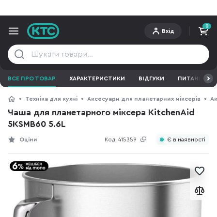
0
Вхід
ВСЕ ПРО ТОВАР
ХАРАКТЕРИСТИКИ
ВІДГУКИ
ПИТАННЯ ТА 
Техніка для кухні
Аксесуари для планетарних міксерів
Ак
Чаша для планетарного міксера KitchenAid
5KSMB60 5.6L
Оціни
Код:
415359
Є в наявності