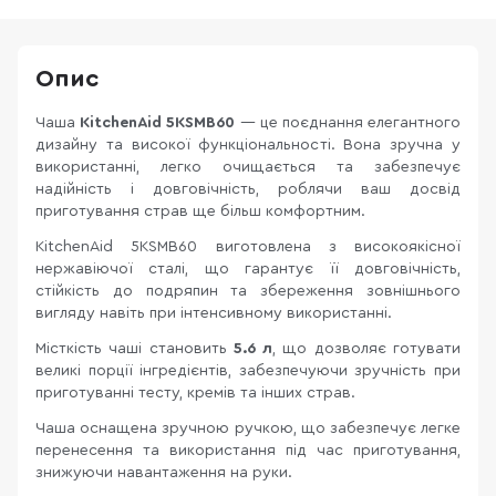
Опис
Чаша
KitchenAid 5KSMB60
— це поєднання елегантного
дизайну та високої функціональності. Вона зручна у
використанні, легко очищається та забезпечує
надійність і довговічність, роблячи ваш досвід
приготування страв ще більш комфортним.
KitchenAid 5KSMB60 виготовлена з високоякісної
нержавіючої сталі, що гарантує її довговічність,
стійкість до подряпин та збереження зовнішнього
вигляду навіть при інтенсивному використанні.
Місткість чаші становить
5.6 л
, що дозволяє готувати
великі порції інгредієнтів, забезпечуючи зручність при
приготуванні тесту, кремів та інших страв.
Чаша оснащена зручною ручкою, що забезпечує легке
перенесення та використання під час приготування,
знижуючи навантаження на руки.