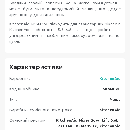
Завдяки гладкій поверхні чаша легко очищується і
може бути мита в посудомийній машині, що додає
зручності у догляді за нею.
KitchenAid 5KSMB60 підходить для планетарних міксерів
KitchenAid об'ємом 5.6-6.6 л, що робить її
універсальним і необхідним аксесуаром для вашої
кухні.
Характеристики
Виробник:
KitchenAid
Код виробника:
5KSMB60
Тип:
Чаша
Виробник сумісного пристрою:
KitchenAid
Сумісний пристрій:
KitchenAid Mixer Bowl-Lift 6.6L -
Artisan 5KSM70SHX, KitchenAid