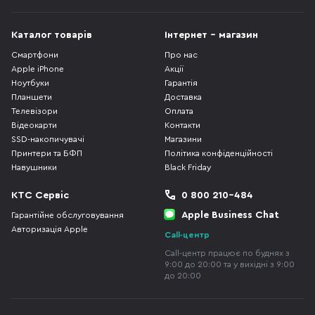
Каталог товарів
Інтернет - магазин
Смартфони
Про нас
Apple iPhone
Акції
Ноутбуки
Гарантія
Планшети
Доставка
Телевізори
Оплата
Відеокарти
Контакти
SSD-накопичувачі
Магазини
Принтери та БФП
Політика конфіденційності
Навушники
Black Friday
КТС Сервіс
0 800 210-484
Apple Business Chat
Гарантійне обслуговування
Авторизація Apple
Call-центр
Call-центр працює по буднях з
9:00 до 20:00 та у вихідні з 9:00
до 20:00