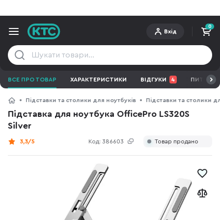
0
Вхід
ВСЕ ПРО ТОВАР
ХАРАКТЕРИСТИКИ
ВІДГУКИ
4
ПИТАННЯ 
Підставки та столики для ноутбуків
Підставки та столики дл
Підставка для ноутбука OfficePro LS320S
Silver
3,3/5
Код:
386603
Товар продано