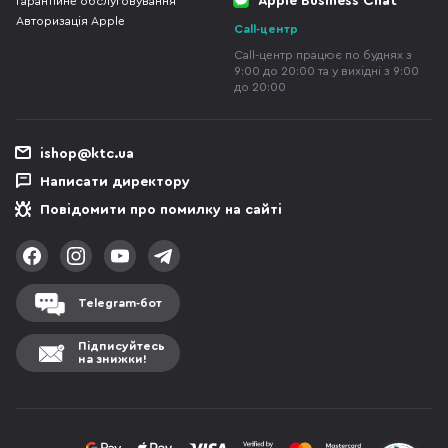
Apple Business Chat
Гарантійне обслуговування
Авторизація Apple
Call-центр
Call-центр працює по буднях з
9:00 до 20:00 та у вихідні з 9:00
до 20:00
ishop@ktc.ua
Написати директору
Повідомити про помилку на сайті
Telegram-бот
Підписуйтесь
на знижки!