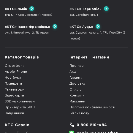
«КТС» Львів
«КТС» Тернопіль
ТРЦ Кінг Крос Леополіс (1 поверх)
вул. Сагайдачного, 1
«КТС» Івано-Франківськ
«КТС» Луцьк
вул. І.Миколайчука, 2, ТЦ Арсен
вул. Сухомлинського, 1, ТРЦ ПортCity (2
поверх)
Каталог товарів
Інтернет - магазин
Смартфони
Про нас
Apple iPhone
Акції
Ноутбуки
Гарантія
Планшети
Доставка
Телевізори
Оплата
Відеокарти
Контакти
SSD-накопичувачі
Магазини
Принтери та БФП
Політика конфіденційності
Навушники
Black Friday
КТС Сервіс
0 800 210-484