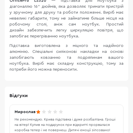
OfficePro LS320
— підставка для ноутбука з
діагоналлю 16" дюймів, яка дозволяє тримати пристрій
у зручному для друку та роботи положенні. Виріб має
невеликі габарити, тому не займатиме більше місця на
робочому столі, аніж сам ноутбук. Простий
дизайн забезпечить легку циркуляцію повітря, що
запобігає перегріванню ноутбука.
Підставка виготовлена з міцного та надійного
алюмінію. Спеціальні силіконові накладки на основі
запобігають ковзанню та подряпинам вашого
ноутбука. Виріб має складну конструкцію, тому за
потреби його можна переносити.
Відгуки
Мирослав
Не рекомендую. Крива підставка і дуже розбалтана. Гроші
на вітер! Купив на подарунок при відкритті прорвалася
коробка тепер і не повернеш. Дитячі емоції зіпсовано!