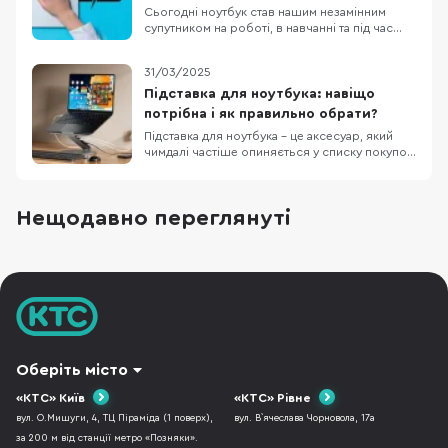
він мож
порад
Сьогодні ноутбук став нашим незамінним
супутником на роботі, в навчанні та під час
відпочинку. Проте навіть найкращі моделі
портативних комп’ютерів мають одну спільну
31/03/2025
слабинку – батарею, котра з часом втрачає
свою ємність. Багато хто стикається з
Підставка для ноутбука: навіщо
ситуацією, коли без зарядного пристрою
потрібна і як правильно обрати?
неможливо проп
Підставка для ноутбука – це аксесуар, який
чимдалі частіше опиняється у списку покупок
тих, хто проводить багато часу за
комп’ютером. Чи справді вона необхідна? А
якщо так, то якою має бути і які критерії
Нещодавно переглянуті
вибору є ключовими? У цій статті розглянемо
основні переваги підставок для ноутбуків, а
також
Оберіть місто
«КТС» Київ
«КТС» Рівне
вул. О.Мишуги, 4, ТЦ Піраміда (1 поверх),
вул. В`ячеслава Чорновола, 17а
за 200 м від станції метро «Позняки».