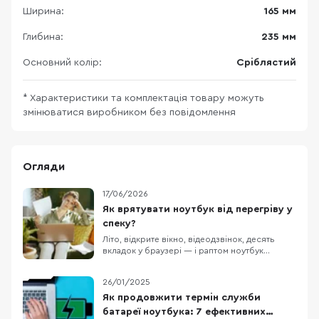
Ширина:
165 мм
Глибина:
235 мм
Основний колір:
Сріблястий
* Характеристики та комплектація товару можуть
змінюватися виробником без повідомлення
Огляди
17/06/2026
Як врятувати ноутбук від перегріву у
спеку?
Літо, відкрите вікно, відеодзвінок, десять
вкладок у браузері — і раптом ноутбук
починає гудіти так, ніби зараз злетить. Корпус
гарячий, курсор смикається, гра втрачає FPS,
26/01/2025
а простий дзвінок у Zoom уже схожий на
випробування нервів. І це не тільки про
Як продовжити термін служби
дискомфорт. Коли перегрівається ноутбук,
батареї ноутбука: 7 ефективних