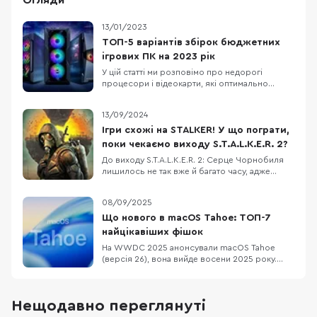
Огляди
13/01/2023
ТОП-5 варіантів збірок бюджетних
ігрових ПК на 2023 рік
У цій статті ми розповімо про недорогі
процесори і відеокарти, які оптимально
підходять один одному і стануть основою для
збірки ігрового комп'ютера. Також порадимо
13/09/2024
для них материнські плати, оперативну
пам'ять і блоки живлення. Отож, п'ять
Ігри схожі на STALKER! У що пограти,
конфігурацій ПК від мінімальної для
поки чекаємо виходу S.T.A.L.K.E.R. 2?
кіберспорту до ультимат
До виходу S.T.A.L.K.E.R. 2: Серце Чорнобиля
лишилось не так вже й багато часу, адже
наразі офіційна дата презентації - 20
листопада 2024 року. Це дійсно свято для
08/09/2025
фанатів Зони, батонів та енергетиків!
Нагадаємо, що виходу нової частини STALKER
Що нового в macOS Tahoe: ТОП-7
чекали протягом довгих 12 років, бо перша
найцікавіших фішок
дата релізу бу
На WWDC 2025 анонсували macOS Tahoe
(версія 26), вона вийде восени 2025 року.
Новинка отримала назву Tahoe на честь
мальовничого озера Тахо в Каліфорнії.
Нумерація macOS тепер синхронізована з iOS
Нещодавно переглянуті
та іншими системами Apple, тому “26”. Нижче
розглянемо ТОП-7 фішок цієї системи. 1.