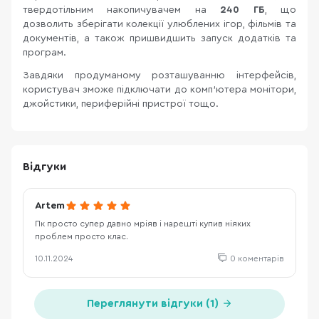
твердотільним накопичувачем на
240 ГБ
, що
дозволить зберігати колекції улюблених ігор, фільмів та
документів, а також пришвидшить запуск додатків та
програм.
Завдяки продуманому розташуванню інтерфейсів,
користувач зможе підключати до комп'ютера монітори,
джойстики, периферійні пристрої тощо.
Відгуки
Artem
Пк просто супер давно мріяв і нарешті купив ніяких
проблем просто клас.
10.11.2024
0 коментарів
Переглянути відгуки (1)