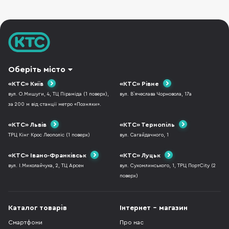
Новий дизайн Liq
Оберіть місто
«КТС» Київ
«КТС» Рівне
вул. О.Мишуги, 4, ТЦ Піраміда (1 поверх),
вул. В`ячеслава Чорновола, 17а
за 200 м від станції метро «Позняки».
«КТС» Львів
«КТС» Тернопіль
ТРЦ Кінг Крос Леополіс (1 поверх)
вул. Сагайдачного, 1
«КТС» Івано-Франківськ
«КТС» Луцьк
вул. І.Миколайчука, 2, ТЦ Арсен
вул. Сухомлинського, 1, ТРЦ ПортCity (2
поверх)
Каталог товарів
Інтернет - магазин
Смартфони
Про нас