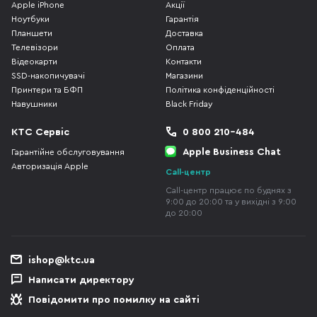
Apple iPhone
Акції
Ноутбуки
Гарантія
Планшети
Доставка
Телевізори
Оплата
Відеокарти
Контакти
SSD-накопичувачі
Магазини
Принтери та БФП
Політика конфіденційності
Навушники
Black Friday
КТС Сервіс
0 800 210-484
Apple Business Chat
Гарантійне обслуговування
Авторизація Apple
Call-центр
Call-центр працює по буднях з
9:00 до 20:00 та у вихідні з 9:00
до 20:00
ishop@ktc.ua
Написати директору
Повідомити про помилку на сайті