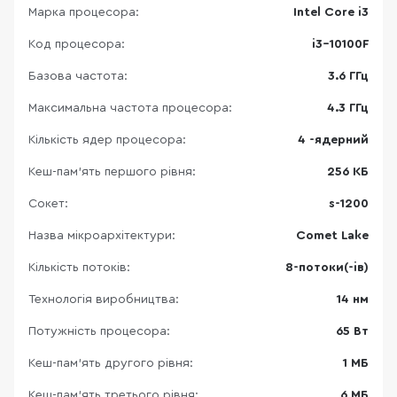
Марка процесора:
Intel Core i3
Код процесора:
i3-10100F
Базова частота:
3.6 ГГц
Максимальна частота процесора:
4.3 ГГц
Кількість ядер процесора:
4 -ядерний
Кеш-пам’ять першого рівня:
256 КБ
Сокет:
s-1200
Назва мікроархітектури:
Comet Lake
Кількість потоків:
8-потоки(-ів)
Технологія виробництва:
14 нм
Потужність процесора:
65 Вт
Кеш-пам’ять другого рівня:
1 МБ
Кеш-пам’ять третього рівня:
6 МБ