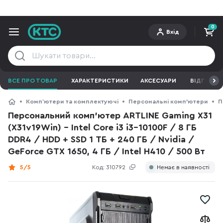
0
Вхід
ВСЕ ПРО ТОВАР
ХАРАКТЕРИСТИКИ
АКСЕСУАРИ
ВІДГУКИ
Компʼютери та комплектуючі
Персональні комп'ютери
П
Персональний комп'ютер ARTLINE Gaming X31
(X31v19Win) - Intel Core i3 i3-10100F / 8 ГБ
DDR4 / HDD + SSD 1 ТБ + 240 ГБ / Nvidia /
GeForce GTX 1650, 4 ГБ / Intel H410 / 500 Вт
5/5
Код:
310792
Немає в наявності