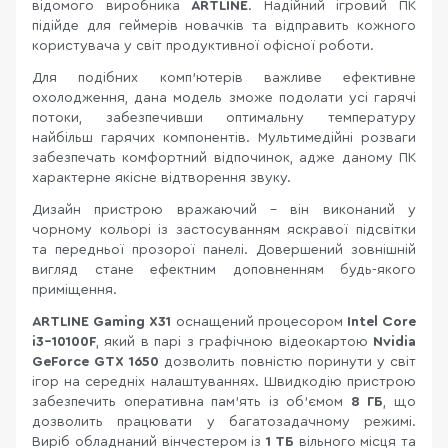
відомого виробника
ARTLINE
. Надійний ігровий ПК
підійде для геймерів новачків та відправить кожного
користувача у світ продуктивної офісної роботи.
Для подібних комп'ютерів важливе ефективне
охолодження, дана модель зможе подолати усі гарячі
потоки, забезпечивши оптимальну температуру
найбільш гарячих компонентів. Мультимедійні розваги
забезпечать комфортний відпочинок, адже даному ПК
характерне якісне відтворення звуку.
Дизайн пристрою вражаючий - він виконаний у
чорному кольорі із застосуванням яскравої підсвітки
та передньої прозорої панелі. Довершений зовнішній
вигляд стане ефектним доповненням будь-якого
приміщення.
ARTLINE Gaming X31
оснащений процесором
Intel
Core
i3-10100F
, який в парі з графічною відеокартою
Nvidia
GeForce GTX 1650
дозволить повністю поринути у світ
ігор на середніх налаштуваннях. Швидкодію пристрою
забезпечить оперативна пам'ять із об'ємом
8 ГБ
, що
дозволить працювати у багатозадачному режимі.
Виріб обладнаний вінчестером
із
1 ТБ
вільного місця та