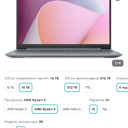
1/9
Об’єм оперативної пам’яті:
16 ГБ
Об'єм накопичувача:
512 ГБ
Кількі
8 ГБ
16 ГБ
512 ГБ
1 ТБ
4 -я
Процесор:
AMD Ryzen 3
Підсвітка:
Ні
AMD Ryzen 5
AMD Ryzen 3
AMD Athlon
Ні
Так
Модель процесора:
30