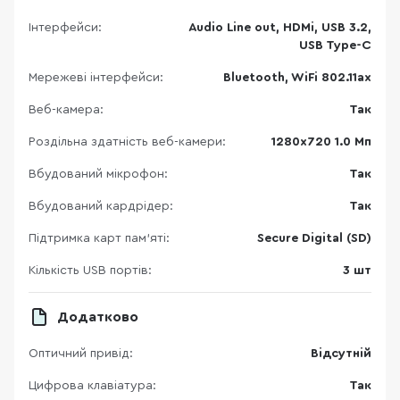
Інтерфейси:
Audio Line out, HDMi, USB 3.2,
USB Type-C
Мережеві інтерфейси:
Bluetooth, WiFi 802.11ax
Веб-камера:
Так
Роздільна здатність веб-камери:
1280х720 1.0 Мп
Вбудований мікрофон:
Так
Вбудований кардрідер:
Так
Підтримка карт пам’яті:
Secure Digital (SD)
Кількість USB портів:
3 шт
Додатково
Оптичний привід:
Відсутній
Цифрова клавіатура:
Так