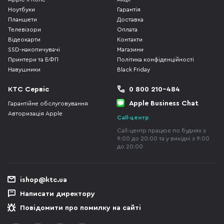
Ноутбуки
Гарантія
Планшети
Доставка
Телевізори
Оплата
Відеокарти
Контакти
SSD-накопичувачі
Магазини
Принтери та БФП
Політика конфіденційності
Навушники
Black Friday
КТС Сервіс
0 800 210-484
Apple Business Chat
Гарантійне обслуговування
Авторизація Apple
Call-центр
Call-центр працює по буднях з
9:00 до 20:00 та у вихідні з 9:00
до 20:00
ishop@ktc.ua
Написати директору
Повідомити про помилку на сайті