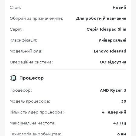
Стан:
Новий
Обирай за призначенням:
Для роботи й навчання
Серія:
Серія Ideapad Slim
Класифікація:
Універсальні
Модельний ряд:
Lenovo IdeaPad
Операційна система:
ОС відсутня
Процесор
Процесор:
AMD Ryzen 3
Модель процесора:
30
Кількість ядер процесора:
4 -ядерний
Максимальна частота:
4.1 ГГц
Технологія виробництва:
6 нм