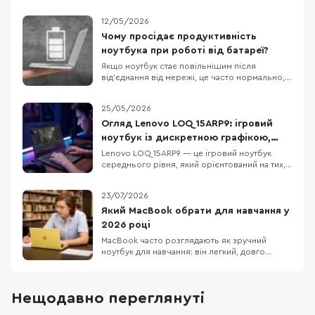
12/05/2026
Чому просідає продуктивність
ноутбука при роботі від батареї?
Якщо ноутбук стає повільнішим після
від’єднання від мережі, це часто нормально, а
не ознака поломки. У Windows режими
живлення можна задавати окремо для роботи
25/05/2026
від мережі й від батареї, а виробники
ноутбуків нерідко додають власні профілі, які
Огляд Lenovo LOQ 15ARP9: ігровий
спеціально зменшують енергоспоживання
ноутбук із дискретною графікою,
поза розеткою. О
DDR5 та екраном 144 Гц
Lenovo LOQ 15ARP9 — це ігровий ноутбук
середнього рівня, який орієнтований на тих,
хто шукає баланс між продуктивністю у грі та
повсякденною функціональністю. Модель не
23/07/2026
намагається бути надтонкою або
ультрапортативною — вона пропонує
Який MacBook обрати для навчання у
конкретне поєднання компонентів: процесор
2026 році
AMD Ryzen 5 7235HS, диск
MacBook часто розглядають як зручний
ноутбук для навчання: він легкий, довго
працює без розетки та добре взаємодіє з
iPhone та iPad. Але вдалий вибір визначає не
логотип на кришці, а те, чи запускає він усі
Нещодавно переглянуті
потрібні програми і чи вистачить його
ресурсів на кілька років. Для презентацій,