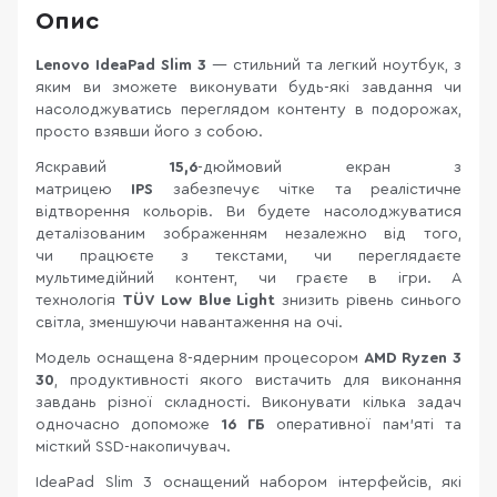
Опис
Lenovo IdeaPad Slim 3
— стильний та легкий ноутбук, з
яким ви зможете виконувати будь-які завдання чи
насолоджуватись переглядом контенту в подорожах,
просто взявши його з собою.
Яскравий
15,6
-дюймовий екран з
матрицею
IPS
забезпечує чітке та реалістичне
відтворення кольорів. Ви будете насолоджуватися
деталізованим зображенням незалежно від того,
чи працюєте з текстами, чи переглядаєте
мультимедійний контент, чи граєте в ігри. А
технологія
TÜV Low Blue Light
знизить рівень синього
світла, зменшуючи навантаження на очі.
Модель оснащена 8-ядерним процесором
AMD Ryzen 3
30
, продуктивності якого вистачить для виконання
завдань різної складності. Виконувати кілька задач
одночасно допоможе
16 ГБ
оперативної пам'яті та
місткий SSD-накопичувач.
IdeaPad Slim 3 оснащений набором інтерфейсів, які