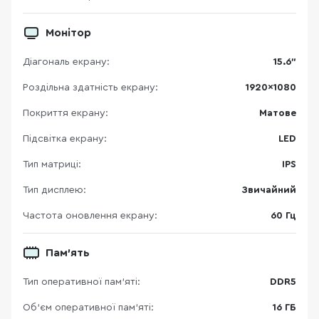
Монітор
Діагональ екрану:
15.6"
Роздільна здатність екрану:
1920×1080
Покриття екрану:
Матове
Підсвітка екрану:
LED
Тип матриці:
IPS
Тип дисплею:
Звичайний
Частота оновлення екрану:
60 Гц
Пам’ять
Тип оперативної пам’яті:
DDR5
Об’єм оперативної пам’яті:
16 ГБ