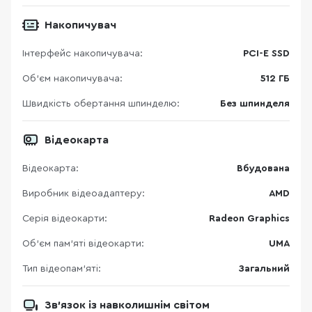
Накопичувач
Інтерфейс накопичувача:
PCI-E SSD
Об'єм накопичувача:
512 ГБ
Швидкість обертання шпинделю:
Без шпинделя
Відеокарта
Відеокарта:
Вбудована
Виробник відеоадаптеру:
AMD
Серія відеокарти:
Radeon Graphics
Об’єм пам’яті відеокарти:
UMA
Тип відеопам’яті:
Загальний
Зв’язок із навколишнім світом