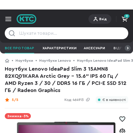
0
Вхід
ВСЕ ПРО ТОВАР
ХАРАКТЕРИСТИКИ
АКСЕСУАРИ
ВІДГУКИ
Ноутбуки
Ноутбуки Lenovo
Ноутбук Lenovo IdeaPad Slim 3 
Ноутбук Lenovo IdeaPad Slim 3 15AMN8
82XQ01KARA Arctic Grey - 15.6" IPS 60 Гц /
AMD Ryzen 3 / 30 / DDR5 16 ГБ / PCI-E SSD 512
ГБ / Radeon Graphics
5/5
Код:
464913
Є в наявності
Знижка -3%