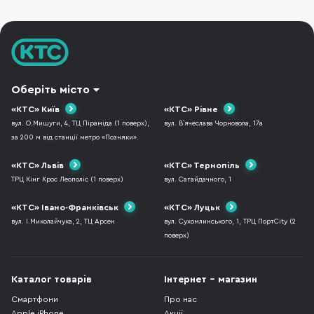
рефератів,
Оберіть місто
«КТС» Київ
«КТС» Рівне
вул. О.Мишуги, 4, ТЦ Піраміда (1 поверх),
вул. В`ячеслава Чорновола, 17а
за 200 м від станції метро «Позняки».
«КТС» Львів
«КТС» Тернопіль
ТРЦ Кінг Крос Леополіс (1 поверх)
вул. Сагайдачного, 1
«КТС» Івано-Франківськ
«КТС» Луцьк
вул. І.Миколайчука, 2, ТЦ Арсен
вул. Сухомлинського, 1, ТРЦ ПортCity (2
поверх)
Каталог товарів
Інтернет - магазин
Смартфони
Про нас
Apple iPhone
Акції