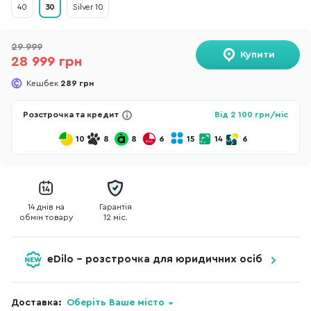
40
30
Silver 10
29 999
Купити
28 999 грн
Кешбек
289 грн
Розстрочка та кредит
Від
2 100
грн/міс
10
8
8
6
15
14
6
14 днів на
Гарантія
обмін товару
12 міс.
eDilo - розстрочка для юридичних осіб
Доставка:
Оберіть Ваше місто