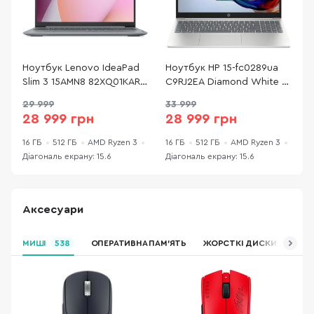
Ноутбук Lenovo IdeaPad
Ноутбук HP 15-fc0289ua
Н
Slim 3 15AMN8 82XQ01KARA
C9RJ2EA Diamond White -
S
Arctic Grey - 15.6" IPS 60
15.6" IPS 60 Гц / AMD
A
29 999
33 999
Гц / AMD Ryzen 3 / 30 /
Ryzen 3 / 5425U / DDR4 16
Г
28 999 грн
28 999 грн
DDR5 16 ГБ / PCI-E SSD 512
ГБ / PCI-E SSD 512 ГБ /
D
ГБ / Radeon Graphics
Radeon Graphics
Г
16 ГБ
512 ГБ
AMD Ryzen 3
16 ГБ
512 ГБ
AMD Ryzen 3
1
Діагональ екрану: 15.6
Діагональ екрану: 15.6
Д
Аксесуари
МИШІ
538
ОПЕРАТИВНА ПАМ’ЯТЬ
ЖОРСТКІ ДИСКИ (HDD)