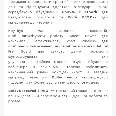
дозволяють заряджати пристрій, швидко передавати
дані та під’єднувати додаткові аксесуари. Також
передбачено вбудований модуль
Bluetooth
для
бездротових пристроїв та
Wi-Fi 802.11ax
для
під'єднання до інтернету.
Ноутбук має декілька технологій,
щоб оптимізувати роботу: Smart Power для
максимізації ефективності, Smart Wireless для
стабільного підключення без перебоїв в мережі, Natural
File Guard для захисту даних, технологія
шумозаглушення для
усунення непотрібних фонових звуків. Вбудована
вебкамера з захисною шторкою забезпечить
максимальний рівень конфіденційності. А завдяки
підтримці технології
Dolby Audio
насолоджуйся
чудовим та глибоким звучанням улюбленої музики.
Lenovo IdeaPad Slim 3
—
трендовий ґаджет, що стане
вашим ідеальним партнером для щоденної роботи та
розваг.