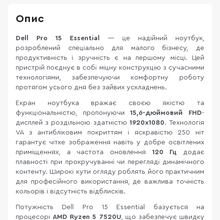
Опис
Dell Pro 15 Essential
— це надійний ноутбук,
розроблений спеціально для малого бізнесу, де
продуктивність і зручність є на першому місці. Цей
пристрій поєднує в собі міцну конструкцію з сучасними
технологіями, забезпечуючи комфортну роботу
протягом усього дня без зайвих ускладнень.
Екран ноутбука вражає своєю якістю та
функціональністю, пропонуючи
15,6-дюймовий FHD
-
дисплей з роздільною здатністю
1920x1080
. Технологія
VA з антибліковим покриттям і яскравістю 250 ніт
гарантує чітке зображення навіть у добре освітлених
приміщеннях, а частота оновлення
120 Гц
додає
плавності при прокручуванні чи перегляді динамічного
контенту. Широкі кути огляду роблять його практичним
для професійного використання, де важлива точність
кольорів і відсутність відблисків.
Потужність Dell Pro 15 Essential базується на
процесорі
AMD Ryzen 5 7520U
, що забезпечує швидку