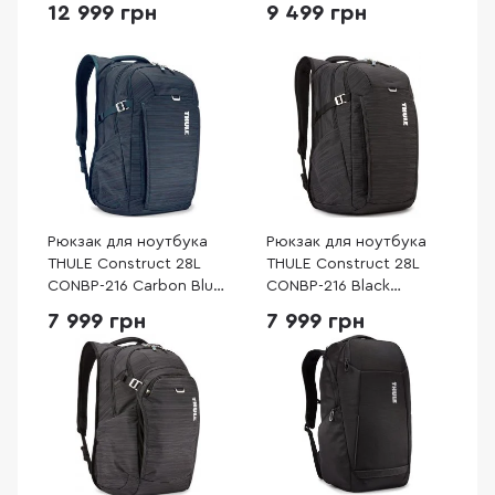
C2CB-116 Black
Dark Slate (3205018)
12 999 грн
9 499 грн
(3205262)
Рюкзак для ноутбука
Рюкзак для ноутбука
THULE Construct 28L
THULE Construct 28L
CONBP-216 Carbon Blue
CONBP-216 Black
(3204170)
(3204169)
7 999 грн
7 999 грн