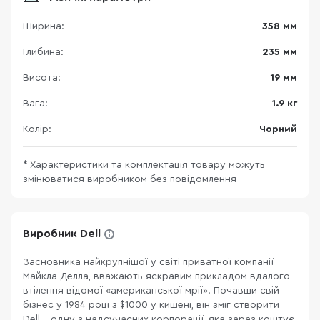
Ширина:
358 мм
Глибина:
235 мм
Висота:
19 мм
Вага:
1.9 кг
Колір:
Чорний
* Характеристики та комплектація товару можуть
змінюватися виробником без повідомлення
Виробник Dell
Засновника найкрупнішої у світі приватної компанії
Майкла Делла, вважають яскравим прикладом вдалого
втілення відомої «американської мрії». Почавши свій
бізнес у 1984 році з $1000 у кишені, він зміг створити
Dell – одну з надсучасних корпорації, яка зараз коштує