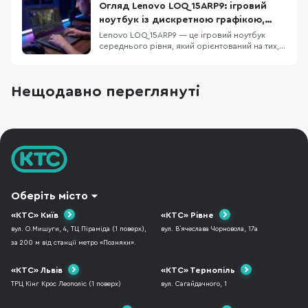
потрібні програми і чи вистачить його
Огляд Lenovo LOQ 15ARP9: ігровий
ресурсів на кілька років. Для презентацій,
ноутбук із дискретною графікою,
рефератів,
DDR5 та екраном 144 Гц
Lenovo LOQ 15ARP9 — це ігровий ноутбук
середнього рівня, який орієнтований на тих,
хто шукає баланс між продуктивністю у грі та
повсякденною функціональністю. Модель не
намагається бути надтонкою або
Нещодавно переглянуті
ультрапортативною — вона пропонує
конкретне поєднання компонентів: процесор
AMD Ryzen 5 7235HS, диск
Оберіть місто
«КТС» Київ
«КТС» Рівне
вул. О.Мишуги, 4, ТЦ Піраміда (1 поверх),
вул. В`ячеслава Чорновола, 17а
за 200 м від станції метро «Позняки».
«КТС» Львів
«КТС» Тернопіль
ТРЦ Кінг Крос Леополіс (1 поверх)
вул. Сагайдачного, 1