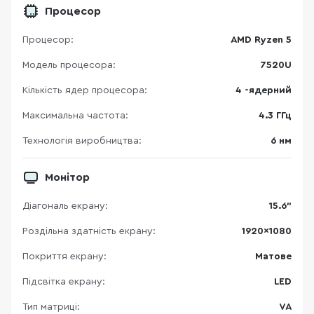
Процесор
Процесор:
AMD Ryzen 5
Модель процесора:
7520U
Кількість ядер процесора:
4 -ядерний
Максимальна частота:
4.3 ГГц
Технологія виробництва:
6 нм
Монітор
Діагональ екрану:
15.6"
Роздільна здатність екрану:
1920×1080
Покриття екрану:
Матове
Підсвітка екрану:
LED
Тип матриці:
VA