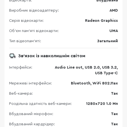
Відеокарта:
Вбудована
Виробник відеоадаптеру:
AMD
Серія відеокарти:
Radeon Graphics
Об’єм пам’яті відеокарти:
UMA
Тип відеопам’яті:
Загальний
Зв’язок із навколишнім світом
Інтерфейси:
Audio Line out, USB 2.0, USB 3.2,
USB Type-C
Мережеві інтерфейси:
Bluetooth, WiFi 802.11ax
Веб-камера:
Так
Роздільна здатність веб-камери:
1280х720 1.0 Мп
Вбудований мікрофон:
Так
Вбудований кардрідер:
Так