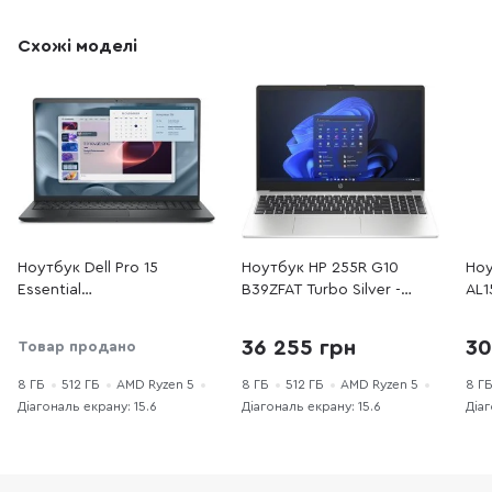
Схожі моделі
Ноутбук Dell Pro 15
Ноутбук HP 255R G10
Ноу
Essential
B39ZFAT Turbo Silver -
AL1
PV15255MDO850UA_W11H
15.6" IPS 60 Гц / AMD
Silv
Black - 15.6" VA 120 Гц /
Ryzen 5 / 7535U / DDR5 8
AMD
36 255 грн
30
Товар продано
AMD Ryzen 5 / 7520U /
ГБ / PCI-E SSD 512 ГБ /
DDR
DDR5 8 ГБ / PCI-E SSD 512
Radeon Graphics
ГБ 
8 ГБ
512 ГБ
AMD Ryzen 5
8 ГБ
512 ГБ
AMD Ryzen 5
8 Г
ГБ / Radeon Graphics
Діагональ екрану: 15.6
Діагональ екрану: 15.6
Діаг