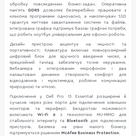
обробку повсякденних бізнес-задач. Оперативна
пам'ять
DDR5
дозволяє безперебійно працювати з
кількома програмами одночасно, а накопичувач SSD
гарантує миттєве завантаження системи та файлів.
Інтегрована графіка підтримує базові графічні потреби,
що робить ноутбук універсальним для офісної роботи.
Дизайн пристрою акцентує на міцності та
портативності. Клавіатура включає повнорозмірний
цифровий блок для зручного введення чисел, а
прецизійний тачпад забезпечує точне керування.
Вебкамера з інтегрованим мікрофоном і два
налаштовані динаміки створюють комфорт для
відеодзвінків і мультимедіа, роблячи комунікацію
природною та чіткою.
Підключення у Dell Pro 15 Essential розширене й
сучасне через різні порти для підключення зовнішніх
моніторів та периферії. Бездротові можливості
включають
Wi-Fi 6
з технологією MU-MIMO для
стабільного інтернету та
Bluetooth
для підключення
пристроїв. Безпека на рівні малого бізнесу
підтримується рішенням
McAfee Business Protection
.