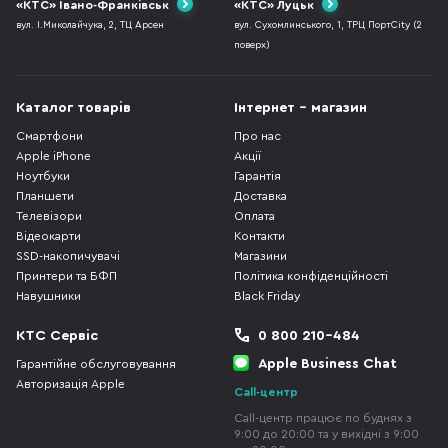
«КТС» Івано-Франківськ
«КТС» Луцьк
вул. І.Миколайчука, 2, ТЦ Арсен
вул. Сухомлинського, 1, ТРЦ ПортCity (2
поверх)
Каталог товарів
Інтернет - магазин
Смартфони
Про нас
Apple iPhone
Акції
Ноутбуки
Гарантія
Планшети
Доставка
Телевізори
Оплата
Відеокарти
Контакти
SSD-накопичувачі
Магазини
Принтери та БФП
Політика конфіденційності
Навушники
Black Friday
КТС Сервіс
0 800 210-484
Apple Business Chat
Гарантійне обслуговування
Авторизація Apple
Call-центр
Call-центр працює по буднях з
9:00 до 20:00 та у вихідні з 9:00