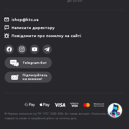
до 20:00
ishop@ktc.ua
Написати директору
Повідомити про помилку на сайті
Telegram-бот
Підписуйтесь
на знижки!
© Мережа магазинів під ТМ "КТС" 2002-2026. Всі права захищені. Оголошена вартість
товарів та умови їх придбання дійсні на поточну дату.