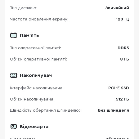
Тип дисплею:
Звичайний
Частота оновлення екрану:
120 Гц
Пам’ять
Тип оперативної пам’яті:
DDR5
Об’єм оперативної пам’яті:
8 ГБ
Накопичувач
Інтерфейс накопичувача:
PCI-E SSD
Об'єм накопичувача:
512 ГБ
Швидкість обертання шпинделю:
Без шпинделя
Відеокарта