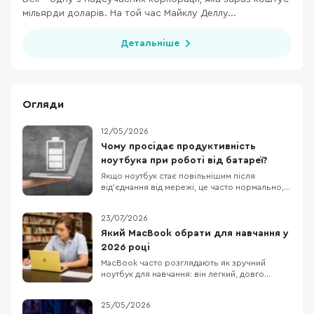
мільярди доларів. На той час Майклу Деллу...
Детальніше
Огляди
12/05/2026
Чому просідає продуктивність
ноутбука при роботі від батареї?
Якщо ноутбук стає повільнішим після
від’єднання від мережі, це часто нормально, а
не ознака поломки. У Windows режими
живлення можна задавати окремо для роботи
23/07/2026
від мережі й від батареї, а виробники
ноутбуків нерідко додають власні профілі, які
Який MacBook обрати для навчання у
спеціально зменшують енергоспоживання
2026 році
поза розеткою. О
MacBook часто розглядають як зручний
ноутбук для навчання: він легкий, довго
працює без розетки та добре взаємодіє з
iPhone та iPad. Але вдалий вибір визначає не
25/05/2026
логотип на кришці, а те, чи запускає він усі