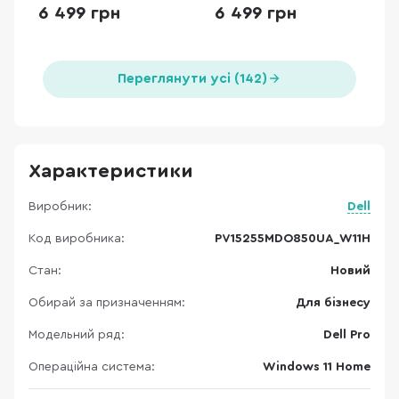
(3204847)
Pelican/Vetiver
6 499 грн
6 499 грн
(3204848)
Переглянути усі (142)
Характеристики
Виробник:
Dell
Код виробника:
PV15255MDO850UA_W11H
Стан:
Новий
Обирай за призначенням:
Для бізнесу
Модельний ряд:
Dell Pro
Операційна система:
Windows 11 Home