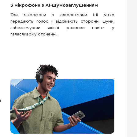
3 мікрофони з AI-шумозаглушенням
Три мікрофони з алгоритмами ШІ чітко
передають голос і відсікають сторонні шуми,
забезпечуючи якісні розмови навіть у
галасливому оточенні.
и