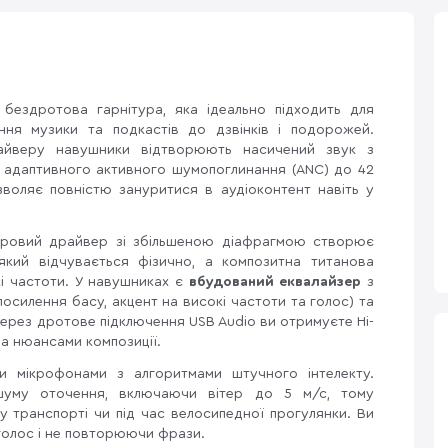
ездротова гарнітура, яка ідеально підходить для
ння музики та подкастів до дзвінків і подорожей.
айверу навушники відтворюють насичений звук з
а адаптивного активного шумопоглинання (ANC) до 42
зволяє повністю зануритися в аудіоконтент навіть у
етровий драйвер зі збільшеною діафрагмою створює
який відчувається фізично, а композитна титанова
кі частоти. У навушниках є
вбудований еквалайзер
з
силення басу, акцент на високі частоти та голос) та
через дротове підключення USB Audio ви отримуєте Hi-
ма нюансами композиції.
 мікрофонами з алгоритмами штучного інтелекту.
шуму оточення, включаючи вітер до 5 м/с, тому
 у транспорті чи під час велосипедної прогулянки. Ви
голос і не повторюючи фрази.