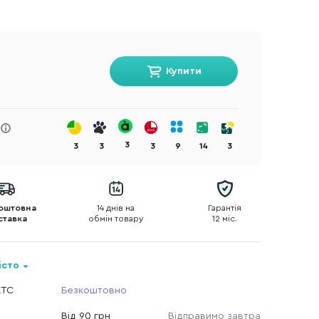
Купити
3
3
3
3
9
14
3
оштовна
14 днів на
Гарантія
ставка
обмін товару
12 міс.
істо
КТС
Безкоштовно
Від 90 грн
Відправимо завтра