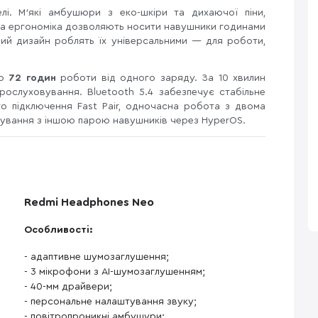
. М’які амбушюри з еко-шкіри та дихаючої піни,
ана ергономіка дозволяють носити навушники годинами
чний дизайн роблять їх універсальними — для роботи,
до
72 годин
роботи від одного заряду. За 10 хвилин
ослуховування. Bluetooth 5.4 забезпечує стабільне
го підключення Fast Pair, одночасна робота з двома
вування з іншою парою навушників через HyperOS.
Redmi Headphones Neo
Особливості:
- адаптивне шумозаглушення;
- 3 мікрофони з AI-шумозаглушенням;
- 40-мм драйвери;
- персональне налаштування звуку;
- повітропроникні амбушури;