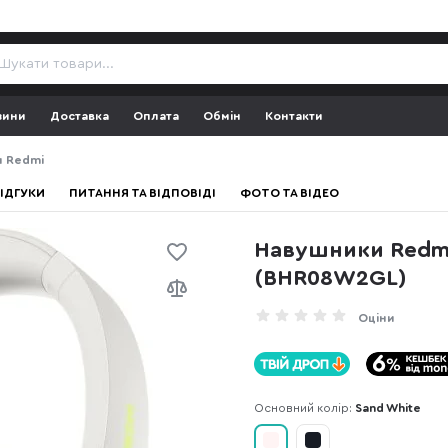
зини
Доставка
Оплата
Обмін
Контакти
 Redmi
ІДГУКИ
ПИТАННЯ ТА ВІДПОВІДІ
ФОТО ТА ВІДЕО
Навушники Redmi
(BHR08W2GL)
Оціни
Основний колір:
Sand White