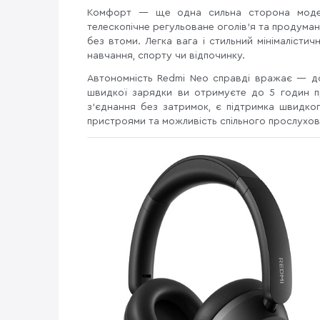
Комфорт — ще одна сильна сторона моделі
телескопічне регульоване оголів’я та продум
без втоми. Легка вага і стильний мінімалісти
навчання, спорту чи відпочинку.
Автономність Redmi Neo справді вражає — 
швидкої зарядки ви отримуєте до 5 годин пр
з’єднання без затримок, є підтримка швидко
пристроями та можливість спільного прослухо