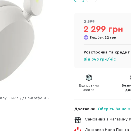
2 599
2 299 грн
Кешбек
22 грн
Розстрочка та кредит
Від
343
грн/міс
Відправимо
Безк
завтра
до
навушників: Для смартфона
Доставка:
Оберіть Ваше м
Самовивіз з магазину 
Доставка Нова Пошта