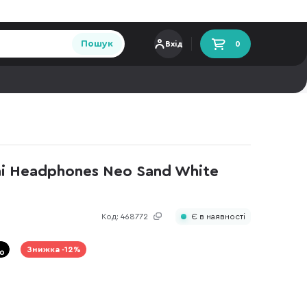
Пошук
Вхід
0
 Headphones Neo Sand White
Код:
468772
Є в наявності
Знижка -12%