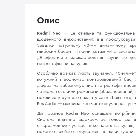
Опис
Redmi Neo
— це стильна та функціональна б
щоденного використання: від прослуховува
Завдяки потужному 40-мм динамічному др
глибоким басом і чіткими деталями, а систем
дБ ефективно відсікає зовнішні шуми. Це до
метро, офісі чи на вулиці.
Особливо вражає якість звучання. 40-мілім
потужний і водночас контрольований бас, 
діафрагма забезпечує чисті та рельєфні висо
чотирма готовими режимами (збалансований, по
можливість ручного налаштування. Крім того, 
Res Audio — максимально чисте звучання з усі
Для розмов Redmi Neo оснащені потрійними
Система відмінно відокремлює голос від 
співрозмовник чує вас чітко навіть на вулиці,
можете спокійно спілкуватися, не підвищуючи 