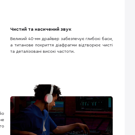
Чистий та насичений звук
Великий 40-мм драйвер забезпечує глибокі баси,
а титанове покриття діафрагми відтворює чисті
та деталізовані високі частоти.
io
не
го