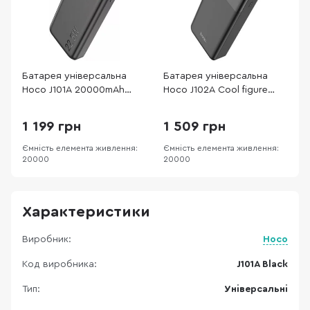
Батарея універсальна
Батарея універсальна
Б
Hoco J101A 20000mAh
Hoco J102A Cool figure
I
22.5W Black (J101A Black)
20000mAh Black (J102A
2
20000mAh Black)
1 199 грн
1 509 грн
Ємність елемента живлення:
Ємність елемента живлення:
Є
20000
20000
2
Характеристики
Виробник:
Hoco
Код виробника:
J101A Black
Тип:
Універсальні