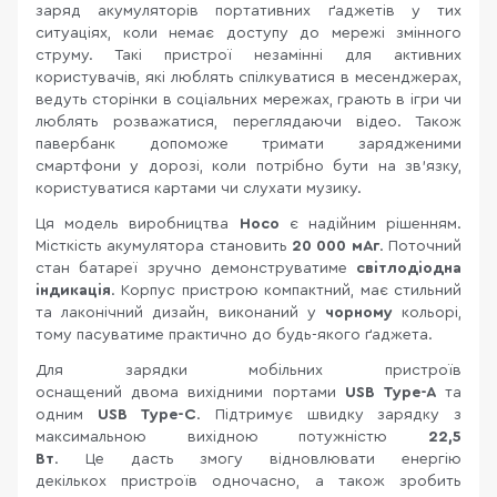
заряд акумуляторів портативних ґаджетів у тих
ситуаціях, коли немає доступу до мережі змінного
струму. Такі пристрої незамінні для активних
користувачів, які люблять спілкуватися в месенджерах,
ведуть сторінки в соціальних мережах, грають в ігри чи
люблять розважатися, переглядаючи відео. Також
павербанк допоможе тримати зарядженими
смартфони у дорозі, коли потрібно бути на зв'язку,
користуватися картами чи слухати музику.
Ця модель виробництва
Hoco
є надійним рішенням.
Місткість акумулятора становить
20 000 мАг
. Поточний
стан батареї зручно демонструватиме
світлодіодна
індикація
. Корпус пристрою компактний, має стильний
та лаконічний дизайн, виконаний у
чорному
кольорі,
тому пасуватиме практично до будь-якого ґаджета.
Для зарядки мобільних пристроїв
оснащений двома вихідними портами
USB Type-A
та
одним
USB Type-C
. Підтримує швидку зарядку з
максимальною вихідною потужністю
22,5
Вт
. Це дасть змогу відновлювати енергію
декількох пристроїв одночасно, а також зробить