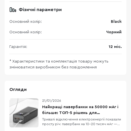
Фізичні параметри
Основний колір:
Black
Основний колір:
Чорний
Гарантія:
12 міс.
* Характеристики та комплектація товару можуть
змінюватися виробником без повідомлення
Огляди
21/01/2026
Найкращі павербанки на 50000 мАг і
більше: ТОП-5 рішень для
відключень і поїздок
Тривалі відключення електроенергії показали
просту річ: павербанк на 10–20 тисяч мАг —
це “на трохи”, особливо якщо вдома кілька