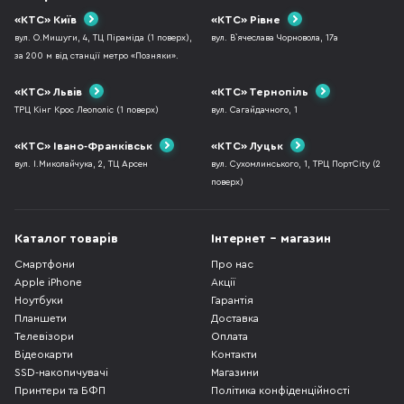
«КТС» Київ
«КТС» Рівне
вул. О.Мишуги, 4, ТЦ Піраміда (1 поверх),
вул. В`ячеслава Чорновола, 17а
за 200 м від станції метро «Позняки».
«КТС» Львів
«КТС» Тернопіль
ТРЦ Кінг Крос Леополіс (1 поверх)
вул. Сагайдачного, 1
«КТС» Івано-Франківськ
«КТС» Луцьк
вул. І.Миколайчука, 2, ТЦ Арсен
вул. Сухомлинського, 1, ТРЦ ПортCity (2
поверх)
Каталог товарів
Інтернет - магазин
Смартфони
Про нас
Apple iPhone
Акції
Ноутбуки
Гарантія
Планшети
Доставка
Телевізори
Оплата
Відеокарти
Контакти
SSD-накопичувачі
Магазини
Принтери та БФП
Політика конфіденційності