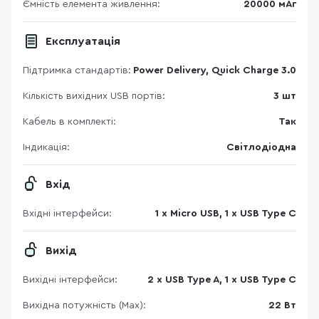
Ємність елемента живлення:
20000 мАг
Експлуатація
Підтримка стандартів:
Power Delivery, Quick Charge 3.0
Кількість вихідних USB портів:
3 шт
Кабель в комплекті:
Так
Індикація:
Світлодіодна
Вхід
Вхідні інтерфейси:
1 x Micro USB, 1 x USB Type C
Вихід
Вихідні інтерфейси:
2 x USB Type A, 1 x USB Type C
Вихідна потужність (Max):
22 Вт