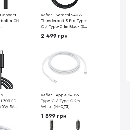
n Connect
Кабель Satechi 240W
bolt 4 CM
Thunderbolt 5 Pro Type-
k
C / Type-C 1m Black (ST-
K)
YTB5100K)
2 499 грн
EN
Кабель Apple 240W
5 L703 PD
Type-C / Type-C 2m
240W 5A
White (MYQT3)
e-C 1m
1 899 грн