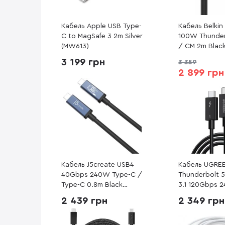
Кабель Apple USB Type-
Кабель Belki
C to MagSafe 3 2m Silver
100W Thunder
(MW613)
/ CM 2m Blac
(INZ002BT2MB
3 199 грн
3 359
2 899 грн
Кабель J5create USB4
Кабель UGRE
40Gbps 240W Type-C /
Thunderbolt 
Type-C 0.8m Black
3.1 120Gbps 
(JUC29L08-N)
Type-C / Typ
2 439 грн
2 349 грн
Black (45996)