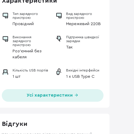
Характеристики
Тип зарядного
Вид зарядного
пристрою
пристрою
Провідний
Мережевий 220В
Виконання
Підтримка швидкої
зарядного
зарядки
пристрою
Так
Роз'ємний без
кабеля
Кількість USB портів
Вихідні інтерфейси
1 шт
1 x USB Type C
Усі характеристики
Відгуки