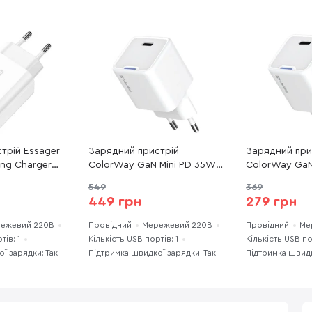
трій Essager
Зарядний пристрій
Зарядний при
ling Charger
ColorWay GaN Mini PD 35W
ColorWay GaN
(ECTC-FJB02-
White (CW-CHS056PD-WT)
White (CW-C
549
369
449 грн
279 грн
ежевий 220В
Провідний
Мережевий 220В
Провідний
Ме
тів: 1
Кількість USB портів: 1
Кількість USB по
ї зарядки: Так
Підтримка швидкої зарядки: Так
Підтримка швидк