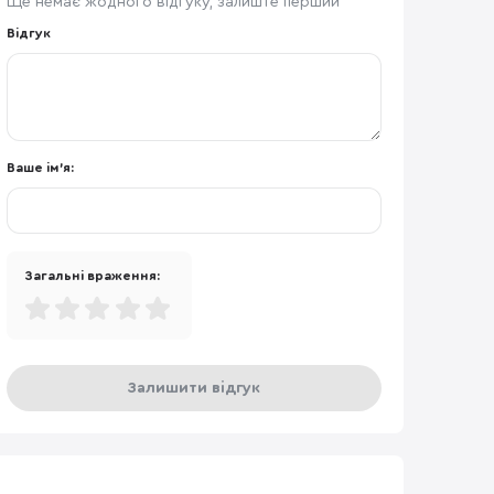
Ще немає жодного відгуку, залиште перший
Відгук
Ваше ім'я:
Загальні враження:
Залишити відгук