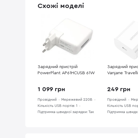
Схожі моделі
Зарядний пристрій
Зарядний прис
PowerPlant AP61HCUSB 61W
Vanjane Travel
PD 20W White 
P)
1 099 грн
249 грн
Провідний
Мережевий 220В
Провідний
Мер
Кількість USB портів: 1
Кількість USB пор
Підтримка швидкої зарядки: Так
Підтримка швидко