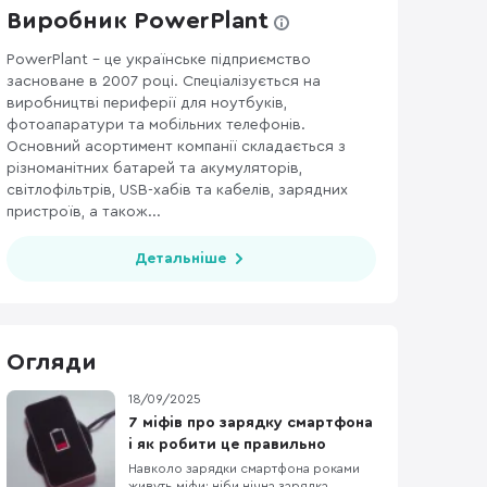
Виробник PowerPlant
PowerPlant – це українське підприємство
засноване в 2007 році. Спеціалізується на
виробництві периферії для ноутбуків,
фотоапаратури та мобільних телефонів.
Основний асортимент компанії складається з
різноманітних батарей та акумуляторів,
світлофільтрів, USB-хабів та кабелів, зарядних
пристроїв, а також...
Детальніше
Огляди
18/09/2025
7 міфів про зарядку смартфона
і як робити це правильно
Навколо зарядки смартфона роками
живуть міфи: ніби нічна зарядка