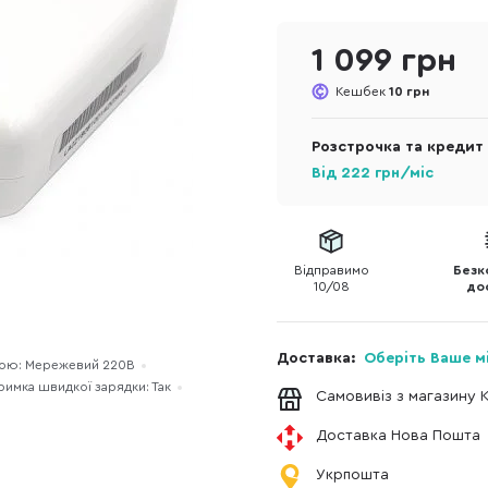
1 099 грн
Кешбек
10 грн
Розстрочка та кредит
Від
222
грн/міс
Відправимо
Безк
10/08
до
Доставка:
Оберіть Ваше м
рою: Мережевий 220В
римка швидкої зарядки: Так
Самовивіз з магазину 
Доставка Нова Пошта
Укрпошта