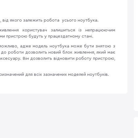
, від якого залежить робота усього ноутбука.
живлення користувач залишиться із непрацюючим
еми пристрою будуть у працездатному стані.
еможливо, адже модель ноутбука може бути знятою з
й до роботи дозволить новий блок живлення, який має
аксесуару. Він дозволить відновити роботу пристрою,
ризначений для всіх зазначених моделей ноутбуків.