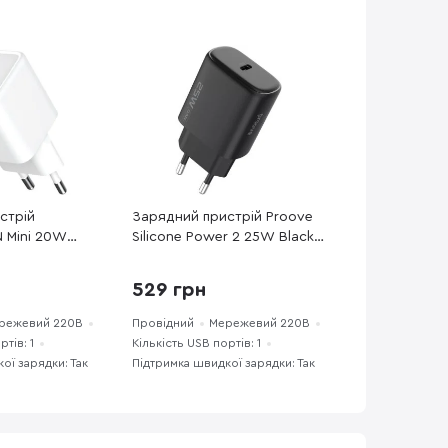
стрій
Зарядний пристрій Proove
 Mini 20W
Silicone Power 2 25W Black
HS059PD-WT)
(WCSP25010001)
529 грн
режевий 220В
Провідний
Мережевий 220В
ртів: 1
Кількість USB портів: 1
ої зарядки: Так
Підтримка швидкої зарядки: Так