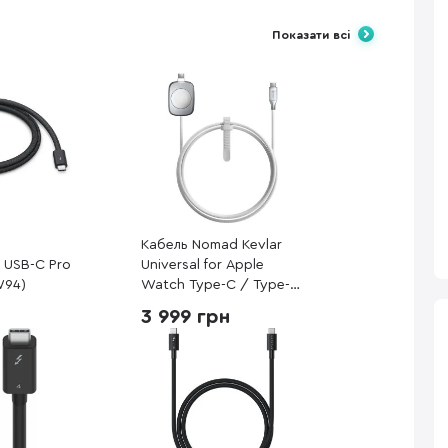
Показати всі
Кабель Nomad Kevlar
5 USB-C Pro
Universal for Apple
W94)
Watch Type-C / Type-C
1.5m White
3 999 грн
(NM014667858)