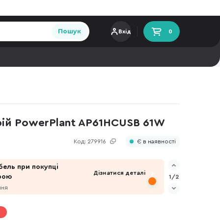
Пошук
Вхід
0
ій PowerPlant AP61HCUSB 61W
Код:
279916
Є в наявності
бель при покупці
Дізнатися деталі
рою
1/2
пня