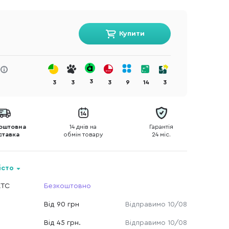
Купити
3
3
3
3
9
14
3
оштовна
14 днів на
Гарантія
ставка
обмін товару
24 міс.
істо
КТС
Безкоштовно
Від 90 грн
Відправимо 10/08
Від 45 грн.
Відправимо 10/08