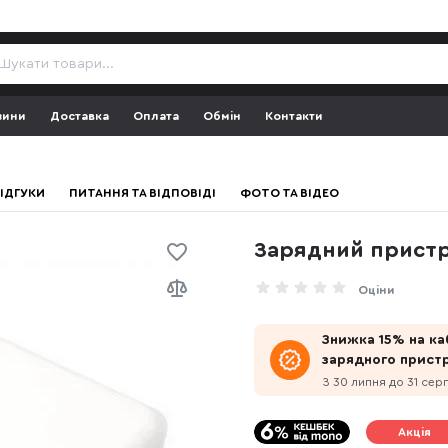
зини
Доставка
Оплата
Обмін
Контакти
ІДГУКИ
ПИТАННЯ ТА ВІДПОВІДІ
ФОТО ТА ВІДЕО
Зарядний пристр
Оціни
Знижка 15% на ка
зарядного прист
З 30 липня до 31 сер
Акція