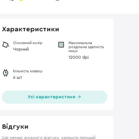
Характеристики
Основний колір
Максимальна
роздільна здатність
Чорний
миші
12000 dpi
Кількість клавіш
6 шт
Усі характеристики
Відгуки
Ще немає жодного відгуку, залиште перший