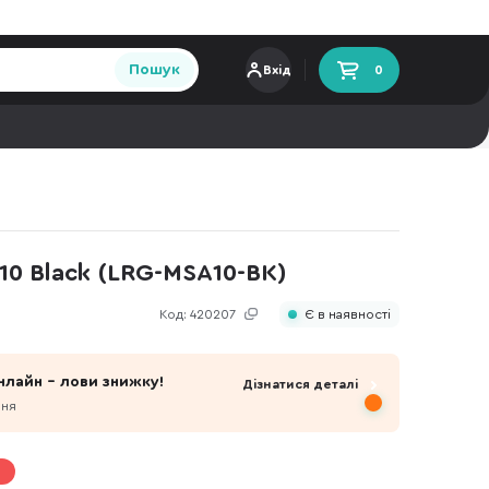
Пошук
Вхід
0
0 Black (LRG-MSA10-BK)
Код:
420207
Є в наявності
нлайн - лови знижку!
Дізнатися деталі
пня