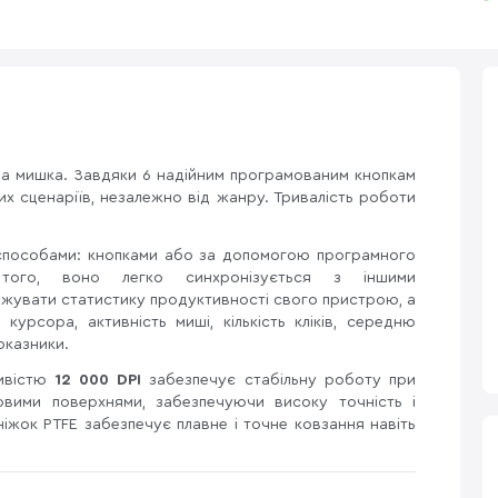
ва мишка. Завдяки 6 надійним програмованим кнопкам
х сценаріїв, незалежно від жанру. Тривалість роботи
способами: кнопками або за допомогою програмного
того, воно легко синхронізується з іншими
жувати статистику продуктивності свого пристрою, а
урсора, активність миші, кількість кліків, середню
показники.
ивістю
12 000 DPI
забезпечує стабільну роботу при
ровими поверхнями, забезпечуючи високу точність і
ніжок PTFE забезпечує плавне і точне ковзання навіть