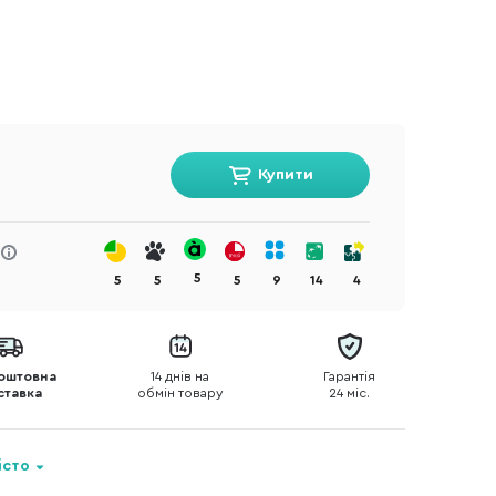
Купити
5
5
5
5
9
14
4
оштовна
14 днів на
Гарантія
ставка
обмін товару
24 міс.
істо