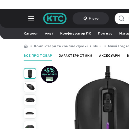
Місто
Каталог
Акції
Конфігуратор ПК
Про нас
Мага
Компʼютери та комплектуючі
Миші
Миші Lorgar
ВСЕ ПРО ТОВАР
ХАРАКТЕРИСТИКИ
АКСЕСУАРИ
В