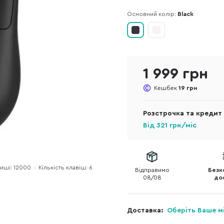
Основний колір:
Black
1 999 грн
Кешбек
19 грн
Розстрочка та кредит
Від
321
грн/міс
иші: 12000
Кількість клавіш: 6
Відправимо
Безк
08/08
до
Доставка:
Оберіть Ваше м