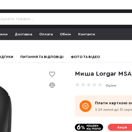
зини
Доставка
Оплата
Обмін
Контакти
ІДГУКИ
ПИТАННЯ ТА ВІДПОВІДІ
ФОТО ТА ВІДЕО
Миша Lorgar MSA1
Оціни
Плати карткою о
З 29 липня до 31 сер
Акція