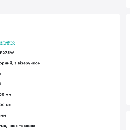
amePro
P275W
орний, з візерунком
і
і
00 мм
00 мм
 мм
ума, Інша тканина