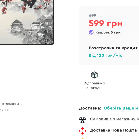
699
599 грн
Кешбек
5 грн
Розстрочка та кредит
Від
120
грн/міс
Відправимо
сьогодні
нша тканина
Доставка:
Оберіть Ваше м
к: Ні
Самовивіз з магазину 
Доставка Нова Пошта