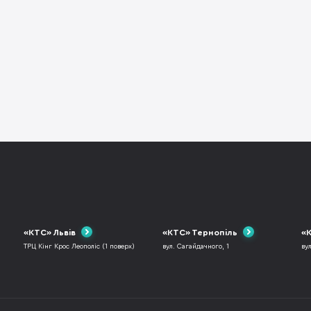
«КТС» Львів
«КТС» Тернопіль
«К
ТРЦ Кінг Крос Леополіс (1 поверх)
вул. Сагайдачного, 1
ву