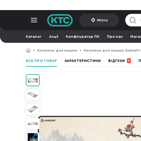
Місто
Каталог
Акції
Конфігуратор ПК
Про нас
Мага
Килимки для мишки
Килимки для мишки GamePr
ВСЕ ПРО ТОВАР
ХАРАКТЕРИСТИКИ
ВІДГУКИ
1
П