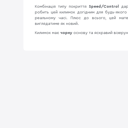
Комбінація типу покриття
Speed/Control
дар
робить цей килимок догідним для будь-якого
реальному часі. Плюс до всього, цей мат
виглядатиме як новий.
Килимок має
чорну
основу та яскравий візерун