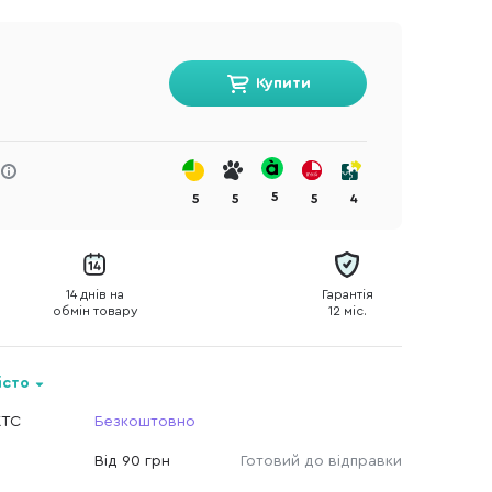
Купити
5
5
5
5
4
14 днів на
Гарантія
обмін товару
12 міс.
істо
КТС
Безкоштовно
Від 90 грн
Готовий до відправки