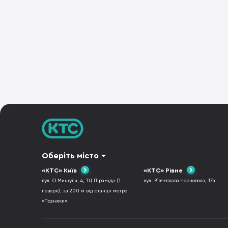
Оберіть місто
«КТС» Київ
«КТС» Рівне
вул. О.Мишуги, 4, ТЦ Піраміда (1
вул. В`ячеслава Чорновола, 17а
поверх), за 200 м від станції метро
«Позняки».