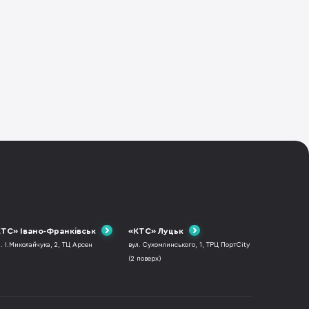
ТС» Івано-Франківськ
«КТС» Луцьк
л. І.Миколайчука, 2, ТЦ Арсен
вул. Сухомлинського, 1, ТРЦ ПортCity
(2 поверх)