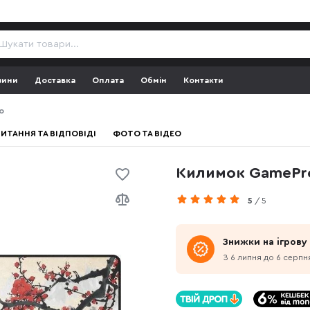
зини
Доставка
Оплата
Обмін
Контакти
o
ИТАННЯ ТА ВІДПОВІДІ
ФОТО ТА ВІДЕО
Килимок GamePr
5
/ 5
Знижки на ігрову
З 6 липня до 6 серпн