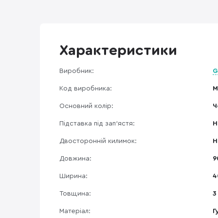
Характеристики
Виробник:
G
Код виробника:
M
Основний колір:
Ч
Підставка під зап'ястя:
Н
Двосторонній килимок:
Н
Довжина:
9
Ширина:
4
Товщина:
3
Матеріал:
Г