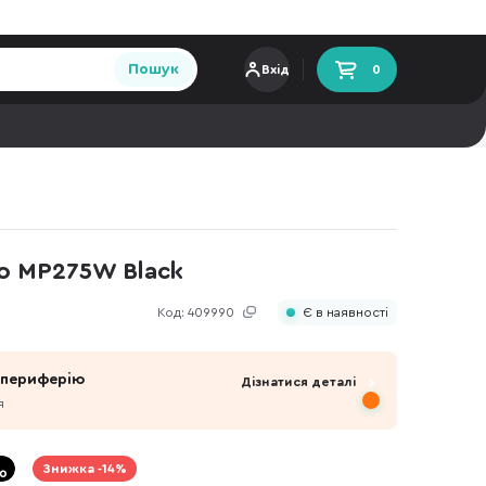
Пошук
Вхід
0
o MP275W Black
Код:
409990
Є в наявності
 периферію
Дізнатися деталі
я
Знижка -14%