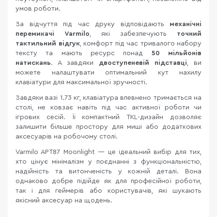
умов роботи.
За відчуття під час друку відповідають
механічні
перемикачі Varmilo
, які забезпечують
точний
тактильний відгук
, комфорт під час тривалого набору
тексту та мають ресурс понад
50 мільйонів
натискань
. А завдяки
двоступеневій підставці
, ви
можете налаштувати оптимальний кут нахилу
клавіатури для максимальної зручності.
Завдяки вазі 1.73 кг, клавіатура впевнено тримається на
столі, не ковзає навіть під час активної роботи чи
ігрових сесій. Її компактний TKL-дизайн дозволяє
залишити більше простору для миші або додаткових
аксесуарів на робочому столі.
Varmilo APT87 Moonlight — це ідеальний вибір для тих,
хто цінує мінімалізм у поєднанні з функціональністю,
надійність та витонченість у кожній деталі. Вона
однаково добре підійде як для професійної роботи,
так і для геймерів або користувачів, які шукають
якісний аксесуар на щодень.