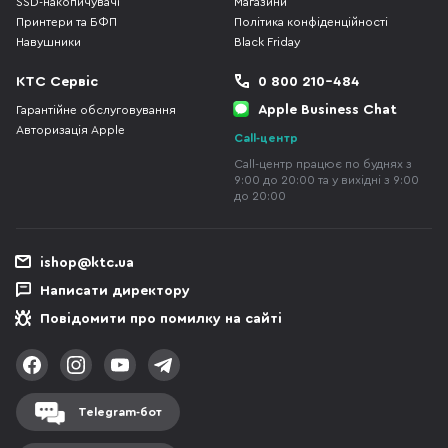
SSD-накопичувачі
Магазини
Принтери та БФП
Політика конфіденційності
Навушники
Black Friday
КТС Сервіс
0 800 210-484
Apple Business Chat
Гарантійне обслуговування
Авторизація Apple
Call-центр
Call-центр працює по буднях з
9:00 до 20:00 та у вихідні з 9:00
до 20:00
ishop@ktc.ua
Написати директору
Повідомити про помилку на сайті
Telegram-бот