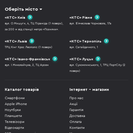
Оберіть місто
«КТС» Київ
«КТС» Рівне
вул. О.Мишуги, 4, ТЦ Піраміда (1 поверх),
вул. В`ячеслава Чорновола, 17а
за 200 м від станції метро «Позняки».
«КТС» Львів
«КТС» Тернопіль
ТРЦ Кінг Крос Леополіс (1 поверх)
вул. Сагайдачного, 1
«КТС» Івано-Франківськ
«КТС» Луцьк
вул. І.Миколайчука, 2, ТЦ Арсен
вул. Сухомлинського, 1, ТРЦ ПортCity (2
поверх)
Каталог товарів
Інтернет - магазин
Смартфони
Про нас
Apple iPhone
Акції
Ноутбуки
Гарантія
Планшети
Доставка
Телевізори
Оплата
Відеокарти
Контакти