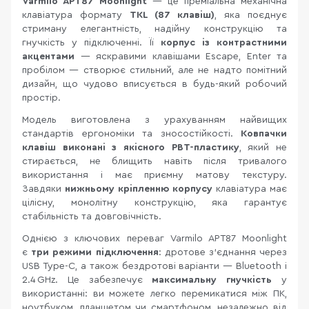
Varmilo APT87 Moonlight
— це преміальна механічна
клавіатура формату
TKL (87 клавіш)
, яка поєднує
стриману елегантність, надійну конструкцію та
гнучкість у підключенні. Її
корпус із контрастними
акцентами
— яскравими клавішами Escape, Enter та
пробілом — створює стильний, але не надто помітний
дизайн, що чудово вписується в будь-який робочий
простір.
Модель виготовлена з урахуванням найвищих
стандартів ергономіки та зносостійкості.
Ковпачки
клавіш виконані з якісного PBT-пластику
, який не
стирається, не блищить навіть після тривалого
використання і має приємну матову текстуру.
Завдяки
нижньому кріпленню корпусу
клавіатура має
цілісну, монолітну конструкцію, яка гарантує
стабільність та довговічність.
Однією з ключових переваг Varmilo APT87 Moonlight
є
три режими підключення
: дротове з'єднання через
USB Type-C, а також бездротові варіанти — Bluetooth і
2.4 GHz. Це забезпечує
максимальну гнучкість
у
використанні: ви можете легко перемикатися між ПК,
ноутбуком, планшетом чи смартфоном, незалежно від