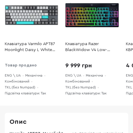
Клавіатура Varmilo APT87
Клавіатура Razer
Кла
Moonlight Daisy L White
BlackWidow V4 Low-
KBP
LED WL/BT/USB
Profile TKL HyperSpeed
EN
(A92A023F9A5A17A007)
Green Switch WL/BT/USB
(LR
9 999 грн
4 
Товар продано
(RZ03-05450500-R3M1)
ENG \ UA
Механічна
ENG \ UA
Механічна
ENG
Комбінований
Комбінований
Ком
TKL (без Numpad)
TKL (без Numpad)
TKL
Підсвітка клавіатури: Так
Підсвітка клавіатури: Так
Підс
Опис