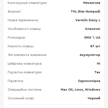
Конструкція клавіатури:
Механічна
Формат:
TKL (без Numpad)
Назва перемикача:
Varmilo Daisy L
Особливості клавіш:
Класичні
Розкладка:
ENG \ UA
Кількість клавіш:
87 шт
Тип елемента живлення:
Акумулятор
Цифрова клавіатура:
Ні
Підсвітка клавіатури:
Так
Підсвітка:
Одноколірна
Операційна система:
Mac OS, Linux, Windows
Основний колір:
Чорний