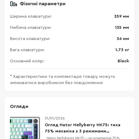
Фізичні параметри
Ширина клавіатури:
359 мм
Глибина клавіатури:
135 мм
Висота клавіатури:
36 мм
Вага клавіатури:
1.73 кг
Основний колір:
Black
* Характеристики та комплектація товару можуть
змінюватися виробником без повідомлення
Огляди
31/01/2026
Огляд Hator Hellyberry HK75: тиха
75% механіка з 3 режимами
підключення
Hator Hellyberry HK75 – це компактна 75%