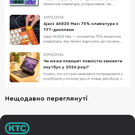
механічна клавіатура, розрахована і на
геймерів, і на тих, хто багато друкує. Головна
фішка – лінійні перемикачі Hellyberry
27/02/2026
Mechanical Linear, які попередньо змащені на
заводі. Це забезпечує надзвичайно плавний
Ajazz AK820 Max: 75% клавіатура з
хід клавіш та блискавичний відгук без зайво
TFT-дисплеєм
Ajazz AK820 Max — компактна 75% механічна
клавіатура, яку прямо відносять до ігрових,
але за задумом вона має закривати і «робота
вдень, ігри ввечері»: є акумуляторне
27/03/2026
живлення та три режими підключення
(дротовий, Bluetooth 5.0 і радіо 2.4 ГГц). У
Чи може планшет повністю замінити
версії з помітним оранжевим кольором
ноутбук у 2026 році?
додається ще од
Кожен, хто хоч раз намагався попрацювати з
ноутбуком у тісному кріслі літака, автобуса чи
в заповненому кафе, знає цей біль. Масивний
пристрій, який швидко розряджається,
габаритний блок живлення та постійна
Нещодавно переглянуті
нестача місця. Саме тому все більше
фрилансерів, студентів та людей у
відрядженнях замислюют