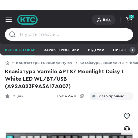
0
Вхід
ВСЕ ПРО ТОВАР
ХАРАКТЕРИСТИКИ
ВІДГУКИ
ПИТАННЯ ТА 
Компʼютери та комплектуючі
Клавіатури, комплекти
Кла
Клавіатура Varmilo APT87 Moonlight Daisy L
White LED WL/BT/USB
(A92A023F9A5A17A007)
Оціни
Код:
435430
Товар продано