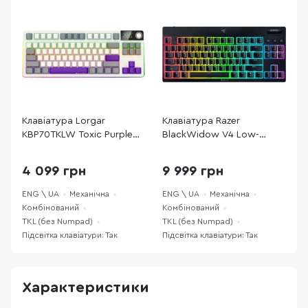
Клавіатура Lorgar
Клавіатура Razer
К
KBP70TKLW Toxic Purple
BlackWidow V4 Low-
L
ENG WL/RT/USB Beige
Profile TKL HyperSpeed
W
6
(LRG-KBP70TKLW-RT-US)
Green Switch WL/BT/USB
(
4 099 грн
9 999 грн
(RZ03-05450500-R3M1)
ENG \ UA
Механічна
ENG \ UA
Механічна
E
Комбінований
Комбінований
К
TKL (без Numpad)
TKL (без Numpad)
T
Підсвітка клавіатури: Так
Підсвітка клавіатури: Так
П
Характеристики