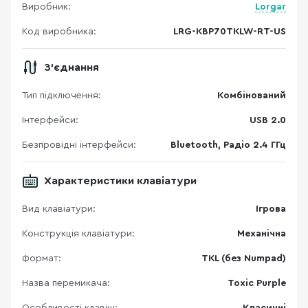
Виробник:
Lorgar
Код виробника:
LRG-KBP70TKLW-RT-US
З'єднання
Тип підключення:
Комбінований
Інтерфейси:
USB 2.0
Безпровідні інтерфейси:
Bluetooth, Радіо 2.4 ГГц
Характеристики клавіатури
Вид клавіатури:
Ігрова
Конструкція клавіатури:
Механічна
Формат:
TKL (без Numpad)
Назва перемикача:
Toxic Purple
Особливості клавіш:
Класичні