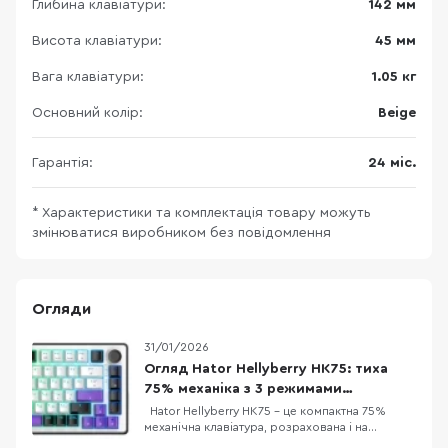
Глибина клавіатури:
142 мм
Висота клавіатури:
45 мм
Вага клавіатури:
1.05 кг
Основний колір:
Beige
Гарантія:
24 міс.
* Характеристики та комплектація товару можуть
змінюватися виробником без повідомлення
Огляди
31/01/2026
Огляд Hator Hellyberry HK75: тиха
75% механіка з 3 режимами
підключення
Hator Hellyberry HK75 – це компактна 75%
механічна клавіатура, розрахована і на
геймерів, і на тих, хто багато друкує. Головна