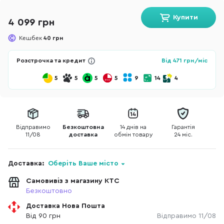
Купити
4 099 грн
Кешбек
40 грн
Розстрочка та кредит
Від
471
грн/міс
5
5
5
5
9
14
4
Відправимо
Безкоштовна
14 днів на
Гарантія
11/08
доставка
обмін товару
24 міс.
Доставка:
Оберіть Ваше місто
Самовивіз з магазину КТС
Безкоштовно
Доставка Нова Пошта
Від 90 грн
Відправимо 11/08