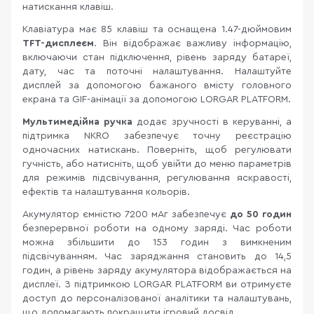
натискання клавіш.
Клавіатура має 85 клавіш та оснащена 1.47-дюймовим
TFT-дисплеєм
. Він відображає важливу інформацію,
включаючи стан підключення, рівень заряду батареї,
дату, час та поточні налаштування. Налаштуйте
дисплей за допомогою бажаного вмісту головного
екрана та GIF-анімації за допомогою LORGAR PLATFORM.
Мультимедійна ручка
додає зручності в керуванні, а
підтримка NKRO забезпечує точну реєстрацію
одночасних натискань. Поверніть, щоб регулювати
гучність, або натисніть, щоб увійти до меню параметрів
для режимів підсвічування, регулювання яскравості,
ефектів та налаштування кольорів.
Акумулятор ємністю 7200 мАг забезпечує
до 50 годин
безперервної роботи на одному заряді. Час роботи
можна збільшити до 153 годин з вимкненим
підсвічуванням. Час заряджання становить до 14,5
годин, а рівень заряду акумулятора відображається на
дисплеї. З підтримкою LORGAR PLATFORM ви отримуєте
доступ до персоналізованої аналітики та налаштувань,
що допомагають покращити ігровий досвід.