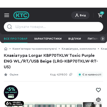
0
Вхід
ВСЕ ПРО ТОВАР
ХАРАКТЕРИСТИКИ
ВІДГУКИ
ПИТАННЯ ТА 
Компʼютери та комплектуючі
Клавіатури, комплекти
Кла
Клавіатура Lorgar KBP70TKLW Toxic Purple
ENG WL/RT/USB Beige (LRG-KBP70TKLW-RT-
US)
Оціни
Код:
429800
Є в наявності