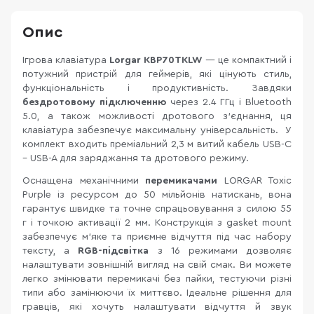
Опис
Ігрова клавіатура
Lorgar KBP70TKLW
— це компактний і
потужний пристрій для геймерів, які цінують стиль,
функціональність і продуктивність. Завдяки
бездротовому підключенню
через 2.4 ГГц і Bluetooth
5.0, а також можливості дротового з’єднання, ця
клавіатура забезпечує максимальну універсальність. У
комплект входить преміальний 2,3 м витий кабель USB-C
– USB-A для заряджання та дротового режиму.
Оснащена механічними
перемикачами
LORGAR Toxic
Purple із ресурсом до 50 мільйонів натискань, вона
гарантує швидке та точне спрацьовування з силою 55
г і точкою активації 2 мм. Конструкція з gasket mount
забезпечує м’яке та приємне відчуття під час набору
тексту, а
RGB-підсвітка
з 16 режимами дозволяє
налаштувати зовнішній вигляд на свій смак. Ви можете
легко змінювати перемикачі без пайки, тестуючи різні
типи або замінюючи їх миттєво. Ідеальне рішення для
гравців, які хочуть налаштувати відчуття й звук