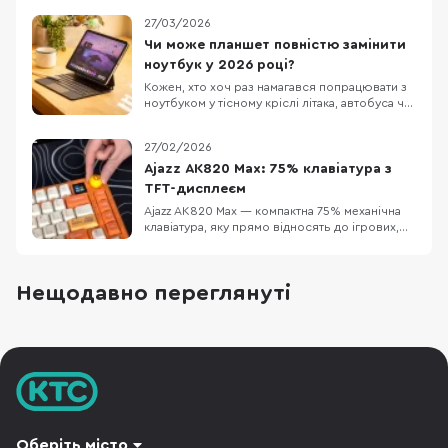
фішка – лінійні перемикачі Hellyberry
27/03/2026
Mechanical Linear, які попередньо змащені на
заводі. Це забезпечує надзвичайно плавний
Чи може планшет повністю замінити
хід клавіш та блискавичний відгук без зайво
ноутбук у 2026 році?
Кожен, хто хоч раз намагався попрацювати з
ноутбуком у тісному кріслі літака, автобуса чи
в заповненому кафе, знає цей біль. Масивний
пристрій, який швидко розряджається,
27/02/2026
габаритний блок живлення та постійна
нестача місця. Саме тому все більше
Ajazz AK820 Max: 75% клавіатура з
фрилансерів, студентів та людей у
TFT-дисплеєм
відрядженнях замислюют
Ajazz AK820 Max — компактна 75% механічна
клавіатура, яку прямо відносять до ігрових,
але за задумом вона має закривати і «робота
вдень, ігри ввечері»: є акумуляторне
живлення та три режими підключення
Нещодавно переглянуті
(дротовий, Bluetooth 5.0 і радіо 2.4 ГГц). У
версії з помітним оранжевим кольором
додається ще од
Оберіть місто