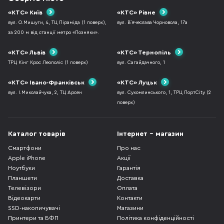
«КТС» Київ
«КТС» Рівне
вул. О.Мишуги, 4, ТЦ Піраміда (1 поверх),
вул. В`ячеслава Чорновола, 17а
за 200 м від станції метро «Позняки».
«КТС» Львів
«КТС» Тернопіль
ТРЦ Кінг Крос Леополіс (1 поверх)
вул. Сагайдачного, 1
«КТС» Івано-Франківськ
«КТС» Луцьк
вул. І.Миколайчука, 2, ТЦ Арсен
вул. Сухомлинського, 1, ТРЦ ПортCity (2
поверх)
Каталог товарів
Інтернет - магазин
Смартфони
Про нас
Apple iPhone
Акції
Ноутбуки
Гарантія
Планшети
Доставка
Телевізори
Оплата
Відеокарти
Контакти
SSD-накопичувачі
Магазини
Принтери та БФП
Політика конфіденційності