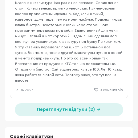
Классная клавиатура. Как раз с нее печатаю. Своих денег
стоит. Качественная, приятно увесистая. Наименования
кнопок пропечатаны идеально. Ход клвиш тихий,
наверное, даже тише, чем на моем макбуке. Подключилась
клава быстро. Некоторые кнопки чере стороннюю
программу переделал под себя. Единственный для меня
минус - левый шифт короткий. Рядом с ним сделали доп
кнопку под украинскую клавиатуру под букву Г с крючком.
Я эту клавишу переделал под шифт. В остальном все
супер. Возможно, после другой клавиатуры нужно к новой
в чем-то подпривыкнуть. Но это со всем новым так.
Впечатления от продукта и КТС только положительные.
Отправили быстро. Сайту доверяю на все 100. Лет 10 назад
жена работала в этой сети. Поэтому знаю, что тут все на
высоте.
13.04.2026
0 коментарів
Переглянути відгуки (2)
Схожі клавіатури