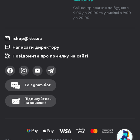
Call-центр працює по буднях з
9:00 до 20:00 та у вихідні з 9:00
до 20:00
ishop@ktc.ua
Написати директору
Повідомити про помилку на сайті
Telegram-бот
Підписуйтесь
на знижки!