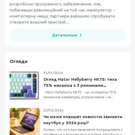
розробкою програмного забезпечення. Але,
побачивши революційний на той час маніпулятор –
комп’ютерну мишу, партнери вирішили спробувати
створити власний пристрій...
Детальніше
Огляди
31/01/2026
Огляд Hator Hellyberry HK75: тиха
75% механіка з 3 режимами
підключення
Hator Hellyberry HK75 – це компактна 75%
механічна клавіатура, розрахована і на
геймерів, і на тих, хто багато друкує. Головна
фішка – лінійні перемикачі Hellyberry
27/03/2026
Mechanical Linear, які попередньо змащені на
заводі. Це забезпечує надзвичайно плавний
Чи може планшет повністю замінити
хід клавіш та блискавичний відгук без зайво
ноутбук у 2026 році?
Кожен, хто хоч раз намагався попрацювати з
ноутбуком у тісному кріслі літака, автобуса чи