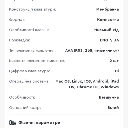
Конструкція клавіатури:
Мембранна
Формат:
Компактна
Особливості клавіш:
Низький хід
Розкладка:
ENG \ UA
Тип елемента живлення:
AAA (R03, 268, «мізинчик»)
Кількість елементів живлення:
2 шт
Цифрова клавіатура:
Ні
Операційна система:
Mac OS, Linux, IOS, Android, iPad
OS, Chrome OS, Windows
Особливості:
Безшумна
Основний колір:
Білий
Фізичні параметри