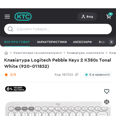
0
Вхід
ВСЕ ПРО ТОВАР
ХАРАКТЕРИСТИКИ
АКСЕСУАРИ
ВІДГУКИ
Компʼютери та комплектуючі
Клавіатури, комплекти
Кла
Клавіатура Logitech Pebble Keys 2 K380s Tonal
White (920-011852)
5/5
Код:
387022
Є в наявності