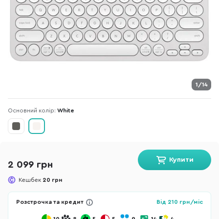
1/14
Основний колір:
White
Купити
2 099 грн
Кешбек
20 грн
Розстрочка та кредит
Від
210
грн/міс