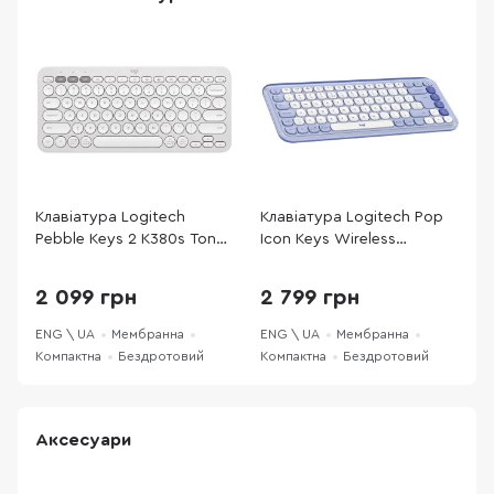
Клавіатура Logitech
Клавіатура Logitech Pop
К
Pebble Keys 2 K380s Tonal
Icon Keys Wireless
к
White (920-011852)
Lilac/Off White (920-
P
013074)
G
2 099 грн
2 799 грн
0
ENG \ UA
Мембранна
ENG \ UA
Мембранна
E
Компактна
Бездротовий
Компактна
Бездротовий
К
Аксесуари