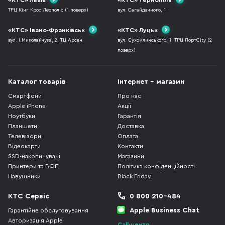
ТРЦ Кінг Крос Леополіс (1 поверх)
вул. Сагайдачного, 1
«КТС» Івано-Франківськ
«КТС» Луцьк
вул. І.Миколайчука, 2, ТЦ Арсен
вул. Сухомлинського, 1, ТРЦ ПортCity (2
поверх)
Каталог товарів
Інтернет - магазин
Смартфони
Про нас
Apple iPhone
Акції
Ноутбуки
Гарантія
Планшети
Доставка
Телевізори
Оплата
Відеокарти
Контакти
SSD-накопичувачі
Магазини
Принтери та БФП
Політика конфіденційності
Навушники
Black Friday
КТС Сервіс
0 800 210-484
Apple Business Chat
Гарантійне обслуговування
Авторизація Apple
Call-центр