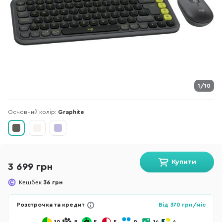
1/10
Основний колір:
Graphite
Купити
3 699 грн
Кешбек
36 грн
Розстрочка та кредит
Від
370
грн/міс