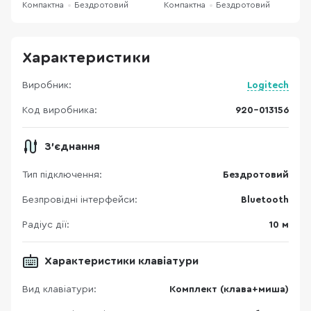
Компактна
Бездротовий
Компактна
Бездротовий
К
Характеристики
Виробник:
Logitech
Код виробника:
920-013156
З'єднання
Тип підключення:
Бездротовий
Безпровідні інтерфейси:
Bluetooth
Радіус дії:
10 м
Характеристики клавіатури
Вид клавіатури:
Комплект (клава+миша)