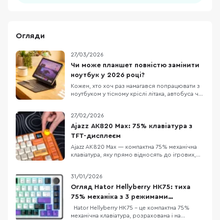
Огляди
27/03/2026
Чи може планшет повністю замінити
ноутбук у 2026 році?
Кожен, хто хоч раз намагався попрацювати з
ноутбуком у тісному кріслі літака, автобуса чи
в заповненому кафе, знає цей біль. Масивний
пристрій, який швидко розряджається,
27/02/2026
габаритний блок живлення та постійна
нестача місця. Саме тому все більше
Ajazz AK820 Max: 75% клавіатура з
фрилансерів, студентів та людей у
TFT-дисплеєм
відрядженнях замислюют
Ajazz AK820 Max — компактна 75% механічна
клавіатура, яку прямо відносять до ігрових,
але за задумом вона має закривати і «робота
вдень, ігри ввечері»: є акумуляторне
31/01/2026
живлення та три режими підключення
(дротовий, Bluetooth 5.0 і радіо 2.4 ГГц). У
Огляд Hator Hellyberry HK75: тиха
версії з помітним оранжевим кольором
75% механіка з 3 режимами
додається ще од
підключення
Hator Hellyberry HK75 – це компактна 75%
механічна клавіатура, розрахована і на