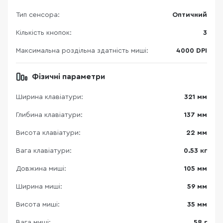
Тип сенсора:
Оптичний
Кількість кнопок:
3
Максимальна роздільна здатність миші:
4000 DPI
Фізичні параметри
Ширина клавіатури:
321 мм
Глибина клавіатури:
137 мм
Висота клавіатури:
22 мм
Вага клавіатури:
0.53 кг
Довжина миші:
105 мм
Ширина миші:
59 мм
Висота миші:
35 мм
Вага миші:
58 г