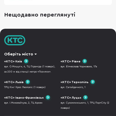
геймерів, і на тих, хто багато друкує. Головна
фішка – лінійні перемикачі Hellyberry
Mechanical Linear, які попередньо змащені на
Нещодавно переглянуті
заводі. Це забезпечує надзвичайно плавний
хід клавіш та блискавичний відгук без зайво
Оберіть місто
«КТС» Київ
«КТС» Рівне
вул. О.Мишуги, 4, ТЦ Піраміда (1 поверх),
вул. В`ячеслава Чорновола, 17а
за 200 м від станції метро «Позняки».
«КТС» Львів
«КТС» Тернопіль
ТРЦ Кінг Крос Леополіс (1 поверх)
вул. Сагайдачного, 1
«КТС» Івано-Франківськ
«КТС» Луцьк
вул. І.Миколайчука, 2, ТЦ Арсен
вул. Сухомлинського, 1, ТРЦ ПортCity (2
поверх)