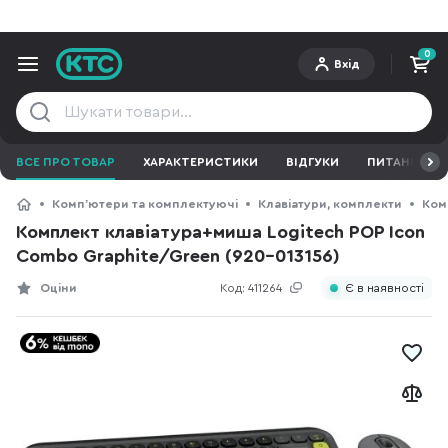
0
Вхід
ВСЕ ПРО ТОВАР
ХАРАКТЕРИСТИКИ
ВІДГУКИ
ПИТАННЯ ТА 
Компʼютери та комплектуючі
Клавіатури, комплекти
Ком
Комплект клавіатура+миша Logitech POP Icon
Combo Graphite/Green (920-013156)
Оціни
Код:
411264
Є в наявності