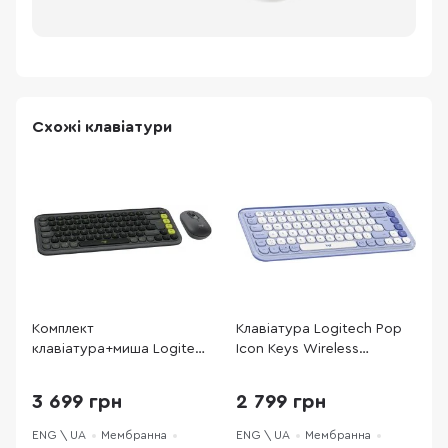
Схожі клавіатури
Комплект
Клавіатура Logitech Pop
К
клавіатура+миша Logitech
Icon Keys Wireless
к
POP Icon Combo
Lilac/Off White (920-
F
Graphite/Green (920-
013074)
(
3 699 грн
2 799 грн
013156)
ENG \ UA
Мембранна
ENG \ UA
Мембранна
E