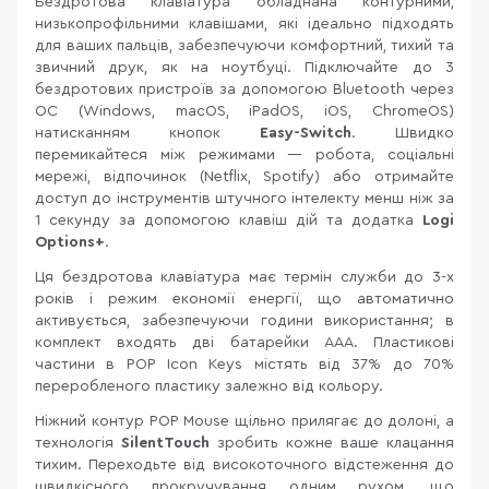
Бездротова клавіатура обладнана контурними,
низькопрофільними клавішами, які ідеально підходять
для ваших пальців, забезпечуючи комфортний, тихий та
звичний друк, як на ноутбуці. Підключайте до 3
бездротових пристроїв за допомогою Bluetooth через
ОС (Windows, macOS, iPadOS, iOS, ChromeOS)
натисканням кнопок
Easy-Switch
. Швидко
перемикайтеся між режимами — робота, соціальні
мережі, відпочинок (Netflix, Spotify) або отримайте
доступ до інструментів штучного інтелекту менш ніж за
1 секунду за допомогою клавіш дій та додатка
Logi
Options+
.
Ця бездротова клавіатура має термін служби до 3-х
років і режим економії енергії, що автоматично
активується, забезпечуючи години використання; в
комплект входять дві батарейки AAA. Пластикові
частини в POP Icon Keys містять від 37% до 70%
переробленого пластику залежно від кольору.
Ніжний контур POP Mouse щільно прилягає до долоні, а
технологія
SilentTouch
зробить кожне ваше клацання
тихим. Переходьте від високоточного відстеження до
швидкісного прокручування одним рухом, що