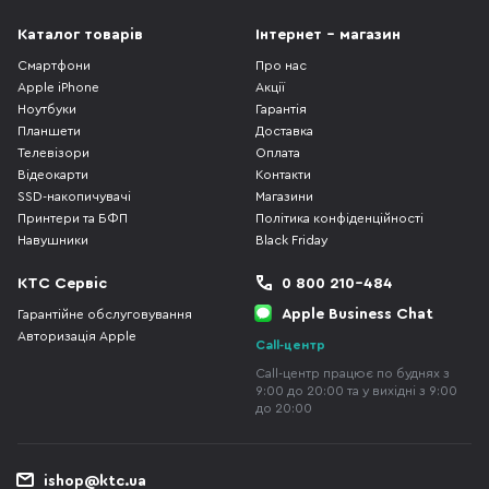
Каталог товарів
Інтернет - магазин
Смартфони
Про нас
Apple iPhone
Акції
Ноутбуки
Гарантія
Планшети
Доставка
Телевізори
Оплата
Відеокарти
Контакти
SSD-накопичувачі
Магазини
Принтери та БФП
Політика конфіденційності
Навушники
Black Friday
КТС Сервіс
0 800 210-484
Apple Business Chat
Гарантійне обслуговування
Авторизація Apple
Call-центр
Call-центр працює по буднях з
9:00 до 20:00 та у вихідні з 9:00
до 20:00
ishop@ktc.ua