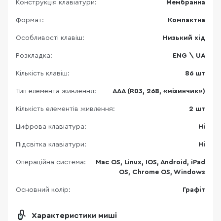
Конструкція клавіатури:
Мембранна
Формат:
Компактна
Особливості клавіш:
Низький хід
Розкладка:
ENG \ UA
Кількість клавіш:
86 шт
Тип елемента живлення:
AAA (R03, 268, «мізинчик»)
Кількість елементів живлення:
2 шт
Цифрова клавіатура:
Ні
Підсвітка клавіатури:
Ні
Операційна система:
Mac OS, Linux, IOS, Android, iPad
OS, Chrome OS, Windows
Основний колір:
Графіт
Характеристики миші