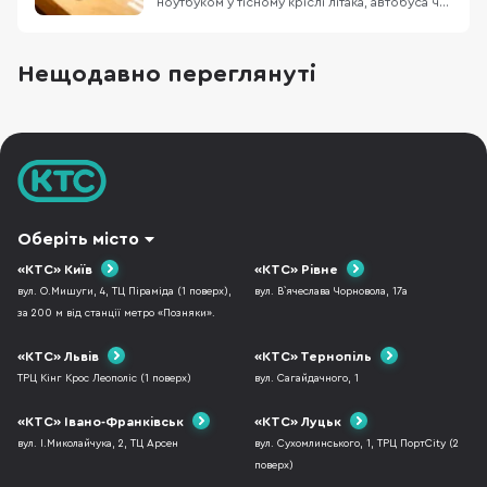
ноутбуком у тісному кріслі літака, автобуса чи
в заповненому кафе, знає цей біль. Масивний
пристрій, який швидко розряджається,
габаритний блок живлення та постійна
Нещодавно переглянуті
нестача місця. Саме тому все більше
фрилансерів, студентів та людей у
відрядженнях замислюют
Оберіть місто
«КТС» Київ
«КТС» Рівне
вул. О.Мишуги, 4, ТЦ Піраміда (1 поверх),
вул. В`ячеслава Чорновола, 17а
за 200 м від станції метро «Позняки».
«КТС» Львів
«КТС» Тернопіль
ТРЦ Кінг Крос Леополіс (1 поверх)
вул. Сагайдачного, 1
«КТС» Івано-Франківськ
«КТС» Луцьк
вул. І.Миколайчука, 2, ТЦ Арсен
вул. Сухомлинського, 1, ТРЦ ПортCity (2
поверх)