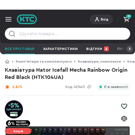
0
Вхід
ВСЕ ПРО ТОВАР
ХАРАКТЕРИСТИКИ
ВІДГУКИ
6
ПИТАННЯ 
Компʼютери та комплектуючі
Клавіатури, комплекти
Кла
Клавіатура Hator Icefall Mecha Rainbow Origin
Red Black (HTK104UA)
2,8/5
Код:
421463
Є в наявності
Акція