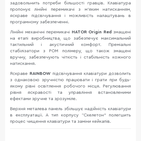
задовольнить потреби більшості гравців. Клавіатура
пропонує лінійні перемикачі з м’яким натисканням,
яскраве підсвічування і можливість налаштувань в
програмному забезпеченні.
Лінійні механічні перемикачі
HATOR Origin Red
змащені
на етапі виробництва, що забезпечує максимальний
тактильний і акустичний комфорт. Преміальні
стабілізатори з POM полімеру, що також змащені
вручну, забезпечують чіткість і стабільність кожного
натискання.
Яскраве
RAINBOW
підсвічування клавіатури дозволить
з однаковою зручністю працювати і грати при будь-
якому рівні освітлення робочого місця. Регулювання
рівня яскравості та управління встановленими
ефектами зручне та зрозуміле.
Верхня металева панель збільшує надійність клавіатури
в експлуатації. А тип корпусу “Скелетон” полегшить
процес чищення клавіатури та заміни кейкапів.