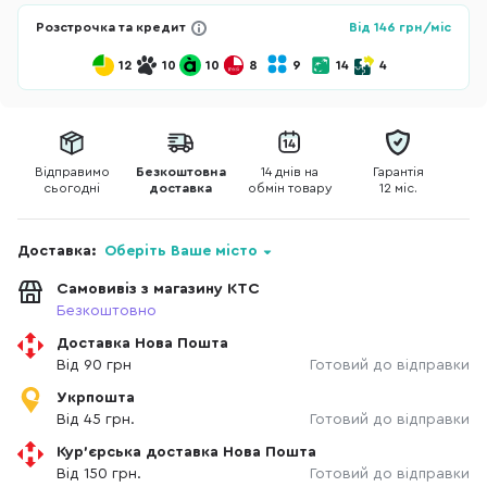
Розстрочка та кредит
Від
146
грн/міс
12
10
10
8
9
14
4
Відправимо
Безкоштовна
14 днів на
Гарантія
сьогодні
доставка
обмін товару
12 міс.
Доставка:
Оберіть Ваше місто
Самовивіз з магазину КТС
Безкоштовно
Доставка Нова Пошта
Від 90 грн
Готовий до відправки
Укрпошта
Від 45 грн.
Готовий до відправки
Кур'єрська доставка Нова Пошта
Від 150 грн.
Готовий до відправки