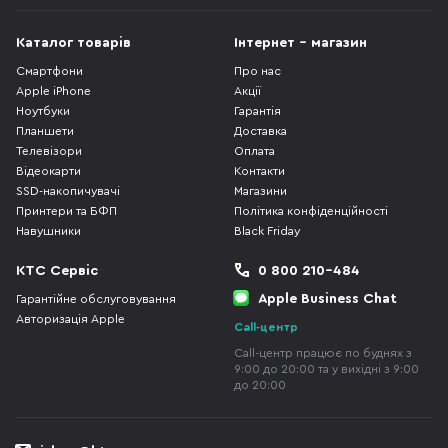
Каталог товарів
Інтернет - магазин
Смартфони
Про нас
Apple iPhone
Акції
Ноутбуки
Гарантія
Планшети
Доставка
Телевізори
Оплата
Відеокарти
Контакти
SSD-накопичувачі
Магазини
Принтери та БФП
Політика конфіденційності
Навушники
Black Friday
КТС Сервіс
0 800 210-484
Apple Business Chat
Гарантійне обслуговування
Авторизація Apple
Call-центр
Call-центр працює по буднях з
9:00 до 20:00 та у вихідні з 9:00
до 20:00