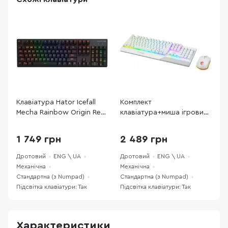
Клавіатура Hator Icefall
Комплект
К
Mecha Rainbow Origin Red
клавіатура+миша ігровий
X
Black (HTK104UA)
MSI Vigor GK30 Combo UA
W
White (S11-04UA302-CLA)
1 749 грн
2 489 грн
Дротовий
ENG \ UA
Дротовий
ENG \ UA
Д
Механічна
Механічна
М
Стандартна (з Numpad)
Стандартна (з Numpad)
С
Підсвітка клавіатури: Так
Підсвітка клавіатури: Так
П
Характеристики