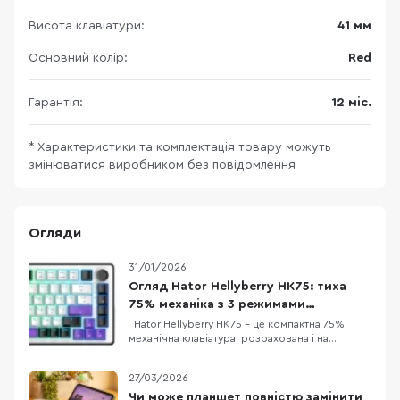
Висота клавіатури:
41 мм
Основний колір:
Red
Гарантія:
12 міс.
* Характеристики та комплектація товару можуть
змінюватися виробником без повідомлення
Огляди
31/01/2026
Огляд Hator Hellyberry HK75: тиха
75% механіка з 3 режимами
підключення
Hator Hellyberry HK75 – це компактна 75%
механічна клавіатура, розрахована і на
геймерів, і на тих, хто багато друкує. Головна
фішка – лінійні перемикачі Hellyberry
27/03/2026
Mechanical Linear, які попередньо змащені на
заводі. Це забезпечує надзвичайно плавний
Чи може планшет повністю замінити