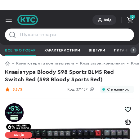
0
Вхід
ВСЕ ПРО ТОВАР
ХАРАКТЕРИСТИКИ
ВІДГУКИ
ПИТАННЯ ТА 
Компʼютери та комплектуючі
Клавіатури, комплекти
Кла
Клавіатура Bloody S98 Sports BLMS Red
Switch Red (S98 Bloody Sports Red)
3,5/5
Код:
374457
Є в наявності
Акція