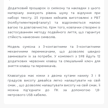
Додатковий прошарок із силікону та накладки з цього
матеріалу знижують рівень шуму та відлуння при
наборі тексту. 25 ігрових кейкапів виготовлені з PBT
(полібутилентерефталату) та відрізняються малою
вагою та довговічністю. Крім того, ковпачки створені із
застосуванням методу подвійного лиття, що гарантує
стійкість нанесених символів.
Модель сумісна з 3-контактними та 5-контактними
механічними перемикачами, що дозволяє швидко
замінювати їх за потреби. У комплекті з S98 йдуть 12
додаткових червоних клавіш та спеціальний ключ для
зняття клавіш та перемикачів.
Клавіатура має ніжки з двома кутами нахилу 3 і 8
градусів висоту девайса легко налаштувати на свій
смак. , що дозволяє налаштувати висоту на свій смак. Її
можна під'єднати до ПК за допомогою 1,8-
метрового USB кабелю.