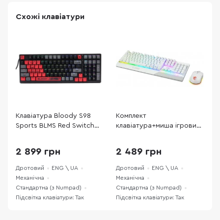
Схожі клавіатури
Клавіатура Bloody S98
Комплект
К
Sports BLMS Red Switch
клавіатура+миша ігровий
B
Red (S98 Bloody Sports
MSI Vigor GK30 Combo UA
B
Red)
White (S11-04UA302-CLA)
(
2 899 грн
2 489 грн
Дротовий
ENG \ UA
Дротовий
ENG \ UA
Д
Механічна
Механічна
М
Стандартна (з Numpad)
Стандартна (з Numpad)
С
Підсвітка клавіатури: Так
Підсвітка клавіатури: Так
П