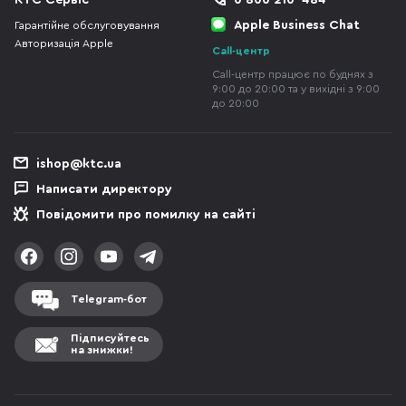
КТС Сервіс
0 800 210-484
Apple Business Chat
Гарантійне обслуговування
Авторизація Apple
Call-центр
Call-центр працює по буднях з
9:00 до 20:00 та у вихідні з 9:00
до 20:00
ishop@ktc.ua
Написати директору
Повідомити про помилку на сайті
Telegram-бот
Підписуйтесь
на знижки!