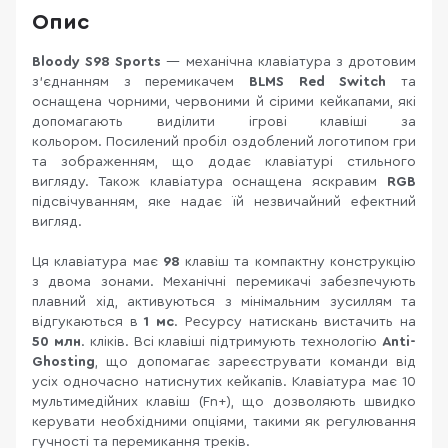
Опис
Bloody S98 Sports
— механічна клавіатура з дротовим
з'єднанням з перемикачем
BLMS Red Switch
та
оснащена чорними, червоними й сірими кейкапами, які
допомагають виділити ігрові клавіші за
кольором. Посилений пробіл оздоблений логотипом гри
та зображенням, що додає клавіатурі стильного
вигляду. Також клавіатура оснащена яскравим
RGB
підсвічуванням, яке надає їй незвичайний ефектний
вигляд.
Ця клавіатура має
98
клавіш та компактну конструкцію
з двома зонами. Механічні перемикачі забезпечують
плавний хід, активуються з мінімальним зусиллям та
відгукаються в
1 мс
. Ресурсу натискань вистачить на
50 млн
. кліків. Всі клавіші підтримують технологію
Anti-
Ghosting
, що допомагає зареєструвати команди від
усіх одночасно натиснутих кейкапів. Клавіатура має 10
мультимедійних клавіш (Fn+), що дозволяють швидко
керувати необхідними опціями, такими як регулювання
гучності та перемикання треків.