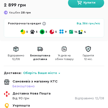
Купити
2 899 грн
Кешбек
28 грн
Розстрочка та кредит
Від
386
грн/міс
5
5
5
5
9
14
4
Відправимо
Безкоштовна
14 днів на
Гарантія
12/08
доставка
обмін товару
12 міс.
Доставка:
Оберіть Ваше місто
Самовивіз з магазину КТС
Безкоштовно
Доставка Нова Пошта
Від 90 грн
Відправимо 12/08
Укрпошта