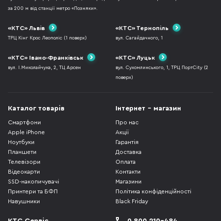
за 200 м від станції метро «Позняки».
«КТС» Львів
«КТС» Тернопіль
ТРЦ Кінг Крос Леополіс (1 поверх)
вул. Сагайдачного, 1
«КТС» Івано-Франківськ
«КТС» Луцьк
вул. І.Миколайчука, 2, ТЦ Арсен
вул. Сухомлинського, 1, ТРЦ ПортCity (2
поверх)
Каталог товарів
Інтернет - магазин
Смартфони
Про нас
Apple iPhone
Акції
Ноутбуки
Гарантія
Планшети
Доставка
Телевізори
Оплата
Відеокарти
Контакти
SSD-накопичувачі
Магазини
Принтери та БФП
Політика конфіденційності
Навушники
Black Friday