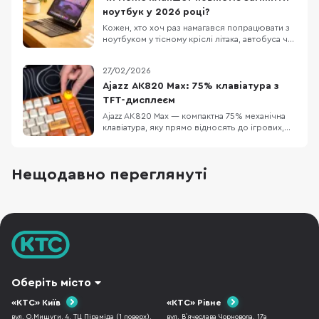
хід клавіш та блискавичний відгук без зайво
ноутбук у 2026 році?
Кожен, хто хоч раз намагався попрацювати з
ноутбуком у тісному кріслі літака, автобуса чи
в заповненому кафе, знає цей біль. Масивний
пристрій, який швидко розряджається,
27/02/2026
габаритний блок живлення та постійна
нестача місця. Саме тому все більше
Ajazz AK820 Max: 75% клавіатура з
фрилансерів, студентів та людей у
TFT-дисплеєм
відрядженнях замислюют
Ajazz AK820 Max — компактна 75% механічна
клавіатура, яку прямо відносять до ігрових,
але за задумом вона має закривати і «робота
вдень, ігри ввечері»: є акумуляторне
живлення та три режими підключення
Нещодавно переглянуті
(дротовий, Bluetooth 5.0 і радіо 2.4 ГГц). У
версії з помітним оранжевим кольором
додається ще од
Оберіть місто
«КТС» Київ
«КТС» Рівне
вул. О.Мишуги, 4, ТЦ Піраміда (1 поверх),
вул. В`ячеслава Чорновола, 17а