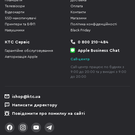
Планшети
Доставка
Телевізори
Оплата
Відеокарти
Контакти
SSD-накопичувачі
Магазини
Принтери та БФП
Політика конфіденційності
Навушники
Black Friday
КТС Сервіс
0 800 210-484
Apple Business Chat
Гарантійне обслуговування
Авторизація Apple
Call-центр
Call-центр працює по буднях з
9:00 до 20:00 та у вихідні з 9:00
до 20:00
ishop@ktc.ua
Написати директору
Повідомити про помилку на сайті