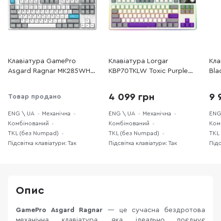
Клавіатура GamePro
Клавіатура Lorgar
Кла
Asgard Ragnar MK285WH
KBP70TKLW Toxic Purple
Bla
WL/BT/USB White
ENG WL/RT/USB Beige
Pro
(LRG-KBP70TKLW-RT-US)
Gre
4 099 грн
9 
Товар продано
(RZ
ENG \ UA
Механічна
ENG \ UA
Механічна
ENG
Комбінований
Комбінований
Ком
TKL (без Numpad)
TKL (без Numpad)
TKL
Підсвітка клавіатури: Так
Підсвітка клавіатури: Так
Підс
Опис
GamePro Asgard Ragnar
— це сучасна бездротова
механічна клавіатура, яка ідеально поєднує