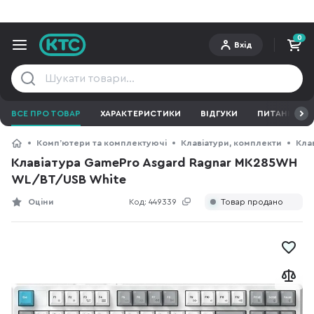
0
Вхід
ВСЕ ПРО ТОВАР
ХАРАКТЕРИСТИКИ
ВІДГУКИ
ПИТАННЯ ТА 
Компʼютери та комплектуючі
Клавіатури, комплекти
Кла
Клавіатура GamePro Asgard Ragnar MK285WH
WL/BT/USB White
Оціни
Код:
449339
Товар продано