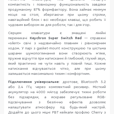
компактність і повноцінну функціональність завдяки
продуманому 87% формфактору. Вона займає мінімум
місця на столі, зберігаючи при цьому стрілки,
навігаційний блок і всі необхідні клавіші, що робить її
чудовим вибором як для роботи, так і для ігор.
Серцем клавіатури є змащені лінійні
перемикачі
Keychron Super Switch Red
— справжні
«silent» свічі з надзвичайно плавним і рівномірним
ходом. У парі з gasket-mount конструкцією та шістьма
шарами шумопоглинання вони створюють м’яке,
пружне відчуття при натисканні й глибокий, глухий звук,
який практично не чути навіть у повній тиші. Кожне
натискання відчувається чітко, але при цьому
залишається максимально тихим і комфортним.
Підключення універсальне
: дротове, Bluetooth 5.2
або 2.4 ГГц через комплектний ресивер. Місткий
акумулятор на 4000 мАгод забезпечує тижні роботи
без підзарядки, а яскраве регульоване RGB-
підсвічування з безліччю ефектів дозволяє
налаштувати атмосферу під будь-який настрій.
Додайте до цього міцні PBT кейкапи профілю Cherry з