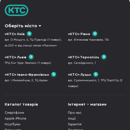
Оберіть місто
«КТС» Київ
«КТС» Рівне
вул. О.Мишуги, 4, ТЦ Піраміда (1 поверх),
вул. В`ячеслава Чорновола, 17а
за 200 м від станції метро «Позняки».
«КТС» Львів
«КТС» Тернопіль
ТРЦ Кінг Крос Леополіс (1 поверх)
вул. Сагайдачного, 1
«КТС» Івано-Франківськ
«КТС» Луцьк
вул. І.Миколайчука, 2, ТЦ Арсен
вул. Сухомлинського, 1, ТРЦ ПортCity (2
поверх)
Каталог товарів
Інтернет - магазин
Смартфони
Про нас
Apple iPhone
Акції
Ноутбуки
Гарантія