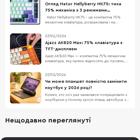
Огляд Hator Hellyberry HK75: тиха
75% механіка з 3 режимами
підключення
Hator Hellyberry HK75 – це компактна 75%
механічна клавіатура, розрахована і на
геймерів, і на тих, хто багато друкує. Головна
фішка – лінійні перемикачі Hellyberry
27/02/2026
Mechanical Linear, які попередньо змащені на
заводі. Це забезпечує надзвичайно плавний
Ajazz AK820 Max: 75% клавіатура з
хід клавіш та блискавичний відгук без зайво
TFT-дисплеєм
Ajazz AK820 Max — компактна 75% механічна
клавіатура, яку прямо відносять до ігрових,
але за задумом вона має закривати і «робота
вдень, ігри ввечері»: є акумуляторне
27/03/2026
живлення та три режими підключення
(дротовий, Bluetooth 5.0 і радіо 2.4 ГГц). У
Чи може планшет повністю замінити
версії з помітним оранжевим кольором
ноутбук у 2026 році?
додається ще од
Кожен, хто хоч раз намагався попрацювати з
ноутбуком у тісному кріслі літака, автобуса чи
в заповненому кафе, знає цей біль. Масивний
пристрій, який швидко розряджається,
габаритний блок живлення та постійна
Нещодавно переглянуті
нестача місця. Саме тому все більше
фрилансерів, студентів та людей у
відрядженнях замислюют