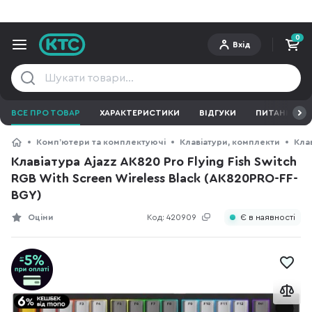
0
Вхід
ВСЕ ПРО ТОВАР
ХАРАКТЕРИСТИКИ
ВІДГУКИ
ПИТАННЯ ТА 
Компʼютери та комплектуючі
Клавіатури, комплекти
Кла
Клавіатура Ajazz AK820 Pro Flying Fish Switch
RGB With Screen Wireless Black (AK820PRO-FF-
BGY)
Оціни
Код:
420909
Є в наявності