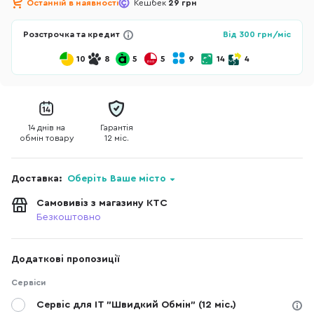
Останній в наявності
Кешбек
29 грн
Розстрочка та кредит
Від
300
грн/міс
10
8
5
5
9
14
4
14 днів на
Гарантія
обмін товару
12 міс.
Доставка:
Оберіть Ваше місто
Самовивіз з магазину КТС
Безкоштовно
Додаткові пропозиції
Сервіси
Сервіс для IT "Швидкий Обмін" (12 міс.)