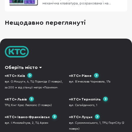
механічна клавіатура, розрахована і на
геймерів, і на тих, хто багато друкує. Головна
фішка – лінійні перемикачі Hellyberry
Mechanical Linear, які попередньо змащені на
Нещодавно переглянуті
заводі. Це забезпечує надзвичайно плавний
хід клавіш та блискавичний відгук без зайво
Оберіть місто
«КТС» Київ
«КТС» Рівне
вул. О.Мишуги, 4, ТЦ Піраміда (1 поверх),
вул. В`ячеслава Чорновола, 17а
за 200 м від станції метро «Позняки».
«КТС» Львів
«КТС» Тернопіль
ТРЦ Кінг Крос Леополіс (1 поверх)
вул. Сагайдачного, 1
«КТС» Івано-Франківськ
«КТС» Луцьк
вул. І.Миколайчука, 2, ТЦ Арсен
вул. Сухомлинського, 1, ТРЦ ПортCity (2
поверх)