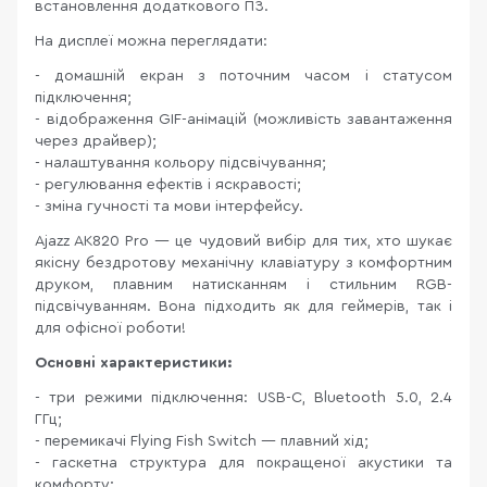
встановлення додаткового ПЗ.
На дисплеї можна переглядати:
- домашній екран з поточним часом і статусом
підключення;
- відображення GIF-анімацій (можливість завантаження
через драйвер);
- налаштування кольору підсвічування;
- регулювання ефектів і яскравості;
- зміна гучності та мови інтерфейсу.
Ajazz AK820 Pro — це чудовий вибір для тих, хто шукає
якісну бездротову механічну клавіатуру з комфортним
друком, плавним натисканням і стильним RGB-
підсвічуванням. Вона підходить як для геймерів, так і
для офісної роботи!
Основні характеристики:
- три режими підключення: USB-C, Bluetooth 5.0, 2.4
ГГц;
- перемикачі Flying Fish Switch — плавний хід;
- гаскетна структура для покращеної акустики та
комфорту;