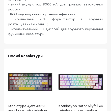
- ємний акумулятор 8000 мАг для тривалої автономної
роботи;
- RGB-підсвічування з різними ефектами;
- компактний 75% форм-фактор зі зручним
розташуванням клавіші;
- інтелектуальний TFT-дисплей для зручного керування
функціями клавіатури.
Схожі клавіатури
Клавіатура Ajazz AK820
Клавіатура Hator Skyfall 65
К