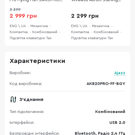
Pro Flying Fish Switch RGB
Wireless Aurum Sterling
A
With Screen Wireless Black
WL/BT/USB Black/White
3 399
(AK820PRO-FF-BGY)
(HTK3160UA)
(
2 999 грн
2 299 грн
ENG \ UA
Механічна
ENG \ UA
Механічна
E
Компактна
Комбінований
Компактна
Комбінований
К
Підсвітка клавіатури: Так
Підсвітка клавіатури: Так
П
Характеристики
Виробник:
Ajazz
Код виробника:
AK820PRO-FF-BGY
З'єднання
Тип підключення:
Комбінований
Інтерфейси:
USB 2.0
Безпровідні інтерфейси:
Bluetooth, Радіо 2.4 ГГц