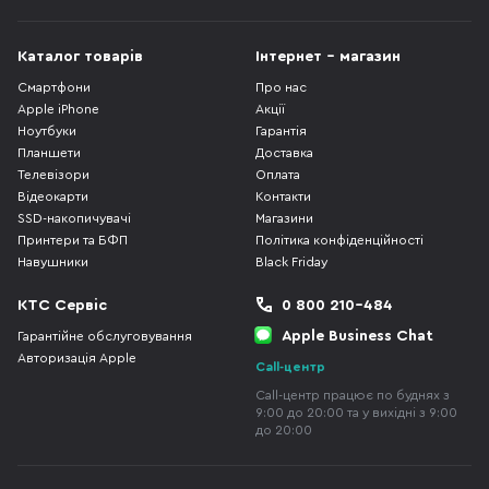
Каталог товарів
Інтернет - магазин
Смартфони
Про нас
Apple iPhone
Акції
Ноутбуки
Гарантія
Планшети
Доставка
Телевізори
Оплата
Відеокарти
Контакти
SSD-накопичувачі
Магазини
Принтери та БФП
Політика конфіденційності
Навушники
Black Friday
КТС Сервіс
0 800 210-484
Apple Business Chat
Гарантійне обслуговування
Авторизація Apple
Call-центр
Call-центр працює по буднях з
9:00 до 20:00 та у вихідні з 9:00
до 20:00