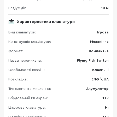
Радіус дії:
10 м
Характеристики клавіатури
Вид клавіатури:
Ігрова
Конструкція клавіатури:
Механічна
Формат:
Компактна
Назва перемикача:
Flying Fish Switch
Особливості клавіш:
Класичні
Розкладка:
ENG \ UA
Тип елемента живлення:
Акумулятор
Вбудований РК екран:
Так
Цифрова клавіатура:
Ні