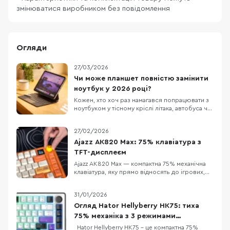
змінюватися виробником без повідомлення
Огляди
27/03/2026
Чи може планшет повністю замінити
ноутбук у 2026 році?
Кожен, хто хоч раз намагався попрацювати з
ноутбуком у тісному кріслі літака, автобуса чи
в заповненому кафе, знає цей біль. Масивний
пристрій, який швидко розряджається,
27/02/2026
габаритний блок живлення та постійна
нестача місця. Саме тому все більше
Ajazz AK820 Max: 75% клавіатура з
фрилансерів, студентів та людей у
TFT-дисплеєм
відрядженнях замислюют
Ajazz AK820 Max — компактна 75% механічна
клавіатура, яку прямо відносять до ігрових,
але за задумом вона має закривати і «робота
вдень, ігри ввечері»: є акумуляторне
31/01/2026
живлення та три режими підключення
(дротовий, Bluetooth 5.0 і радіо 2.4 ГГц). У
Огляд Hator Hellyberry HK75: тиха
версії з помітним оранжевим кольором
75% механіка з 3 режимами
додається ще од
підключення
Hator Hellyberry HK75 – це компактна 75%