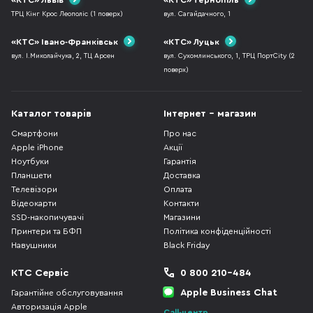
«КТС» Львів
«КТС» Тернопіль
ТРЦ Кінг Крос Леополіс (1 поверх)
вул. Сагайдачного, 1
«КТС» Івано-Франківськ
«КТС» Луцьк
вул. І.Миколайчука, 2, ТЦ Арсен
вул. Сухомлинського, 1, ТРЦ ПортCity (2
поверх)
Каталог товарів
Інтернет - магазин
Смартфони
Про нас
Apple iPhone
Акції
Ноутбуки
Гарантія
Планшети
Доставка
Телевізори
Оплата
Відеокарти
Контакти
SSD-накопичувачі
Магазини
Принтери та БФП
Політика конфіденційності
Навушники
Black Friday
КТС Сервіс
0 800 210-484
Apple Business Chat
Гарантійне обслуговування
Авторизація Apple
Call-центр