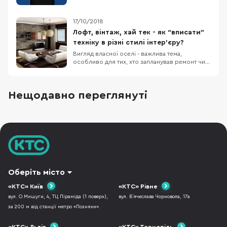
питання, що ж це за технологія, то варто
сказати, що це спільна розробка компаній
Apple та Intel. Цей інтерфейс “упакований” в
17/10/2018
порт USB Type-C, але це зовсім не означає,
Лофт, вінтаж, хай тек - як “вписати”
що ус
техніку в різні стилі інтер’єру?
Вигляд власної оселі - важлива тема,
особливо для тих, хто запланував ремонт чи
купляє нове житло. У наших реаліях, коли
гострі обмеження бюджету диктують умови
планування, кожен намагається заощадити
Нещодавно переглянуті
якомога більше коштів. Звичайно, що на
побутовій техніці, яка є одним із основних
функціональних ел
Оберіть місто
«КТС» Київ
«КТС» Рівне
вул. О.Мишуги, 4, ТЦ Піраміда (1 поверх),
вул. В`ячеслава Чорновола, 17а
за 200 м від станції метро «Позняки».