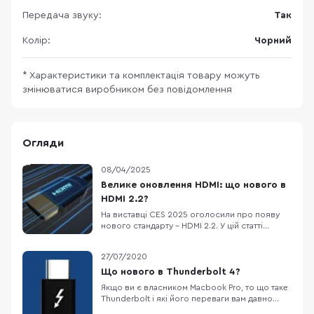
Передача звуку:
Так
Колір:
Чорний
* Характеристики та комплектація товару можуть
змінюватися виробником без повідомлення
Огляди
08/04/2025
Велике оновлення HDMI: що нового в
HDMI 2.2?
На виставці CES 2025 оголосили про появу
нового стандарту – HDMI 2.2. У цій статті
розглянемо, що ж нового принесе HDMI 2.2,
кому це може бути корисно та чому не всім
27/07/2020
варто поспішати з оновленням. Що таке HDMI
2.2? HDMI 2.2 – це наступний крок у розвитку
Що нового в Thunderbolt 4?
популярного стандарту, мета якого задовольн
Якщо ви є власником Macbook Pro, то що таке
Thunderbolt і які його переваги вам давно
відомо, але якщо коротко відповісти на