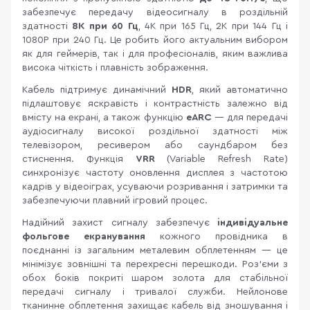
забезпечує передачу відеосигналу в роздільній
здатності
8K при 60 Гц
, 4K при 165 Гц, 2K при 144 Гц і
1080P при 240 Гц. Це робить його актуальним вибором
як для геймерів, так і для професіоналів, яким важлива
висока чіткість і плавність зображення.
Кабель підтримує динамічний
HDR
, який автоматично
підлаштовує яскравість і контрастність залежно від
вмісту на екрані, а також функцію
eARC
— для передачі
аудіосигналу високої роздільної здатності між
телевізором, ресивером або саундбаром без
стиснення. Функція
VRR
(Variable Refresh Rate)
синхронізує частоту оновлення дисплея з частотою
кадрів у відеоіграх, усуваючи розривання і затримки та
забезпечуючи плавний ігровий процес.
Надійний захист сигналу забезпечує
індивідуальне
фольгове екранування
кожного провідника в
поєднанні із загальним металевим обплетенням — це
мінімізує зовнішні та перехресні перешкоди. Роз'єми з
обох боків покриті шаром золота для стабільної
передачі сигналу і тривалої служби. Нейлонове
тканинне обплетення захищає кабель від зношування і