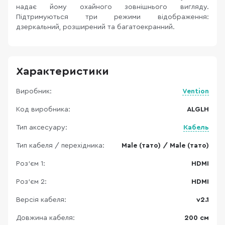
надає йому охайного зовнішнього вигляду.
Підтримуються три режими відображення:
дзеркальний, розширений та багатоекранний.
Характеристики
Виробник:
Vention
Код виробника:
ALGLH
Тип аксесуару:
Кабель
Тип кабеля / перехідника:
Male (тато) / Male (тато)
Роз'єм 1:
HDMI
Роз'єм 2:
HDMI
Версія кабеля:
v2.1
Довжина кабеля:
200 см