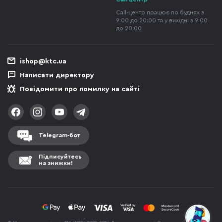
Call-центр працює по буднях з
9:00 до 20:00 та у вихідні з 9:00
до 20:00
ishop@ktc.ua
Написати директору
Повідомити про помилку на сайті
Telegram-бот
Підписуйтесь
на знижки!