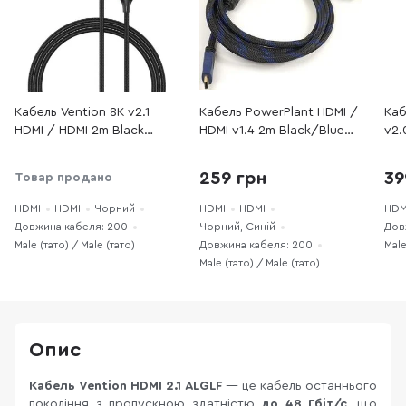
Кабель Vention 8K v2.1
Кабель PowerPlant HDMI /
Каб
HDMI / HDMI 2m Black
HDMI v1.4 2m Black/Blue
v2.
(ALGLH)
(CA910243)
(UG
259 грн
39
Товар продано
HDMI
HDMI
Чорний
HDMI
HDMI
HDM
Довжина кабеля: 200
Чорний, Синій
Дов
Male (тато) / Male (тато)
Довжина кабеля: 200
Male
Male (тато) / Male (тато)
Опис
Кабель Vention HDMI 2.1 ALGLF
— це кабель останнього
покоління з пропускною здатністю
до 48 Гбіт/с
, що