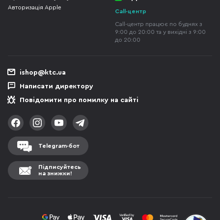
Авторизація Apple
Call-центр
Call-центр працює по буднях з
9:00 до 20:00 та у вихідні з 9:00
до 20:00
ishop@ktc.ua
Написати директору
Повідомити про помилку на сайті
Telegram-бот
Підписуйтесь
на знижки!