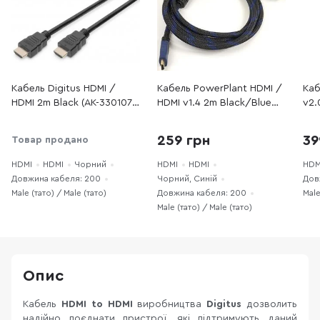
Кабель Digitus HDMI /
Кабель PowerPlant HDMI /
Каб
HDMI 2m Black (AK-330107-
HDMI v1.4 2m Black/Blue
v2.
020-S)
(CA910243)
(UG
259 грн
39
Товар продано
HDMI
HDMI
Чорний
HDMI
HDMI
HDM
Довжина кабеля: 200
Чорний, Синій
Дов
Male (тато) / Male (тато)
Довжина кабеля: 200
Male
Male (тато) / Male (тато)
Опис
Кабель
HDMI to HDMI
виробництва
Digitus
дозволить
надійно поєднати пристрої, які підтримують даний