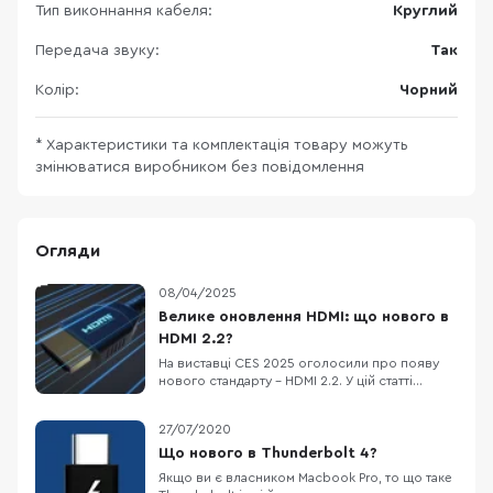
Тип виконнання кабеля:
Круглий
Передача звуку:
Так
Колір:
Чорний
* Характеристики та комплектація товару можуть
змінюватися виробником без повідомлення
Огляди
08/04/2025
Велике оновлення HDMI: що нового в
HDMI 2.2?
На виставці CES 2025 оголосили про появу
нового стандарту – HDMI 2.2. У цій статті
розглянемо, що ж нового принесе HDMI 2.2,
кому це може бути корисно та чому не всім
27/07/2020
варто поспішати з оновленням. Що таке HDMI
2.2? HDMI 2.2 – це наступний крок у розвитку
Що нового в Thunderbolt 4?
популярного стандарту, мета якого задовольн
Якщо ви є власником Macbook Pro, то що таке