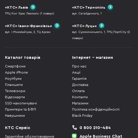
«КТС» Львів
«КТС» Тернопіль
ТРЦ Кінг Крос Леополіс (1 поверх)
вул. Сагайдачного, 1
«КТС» Івано-Франківськ
«КТС» Луцьк
вул. І.Миколайчука, 2, ТЦ Арсен
вул. Сухомлинського, 1, ТРЦ ПортCity (2
поверх)
Каталог товарів
Інтернет - магазин
Смартфони
Про нас
Apple iPhone
Акції
Ноутбуки
Гарантія
Планшети
Доставка
Телевізори
Оплата
Відеокарти
Контакти
SSD-накопичувачі
Магазини
Принтери та БФП
Політика конфіденційності
Навушники
Black Friday
КТС Сервіс
0 800 210-484
Apple Business Chat
Гарантійне обслуговування