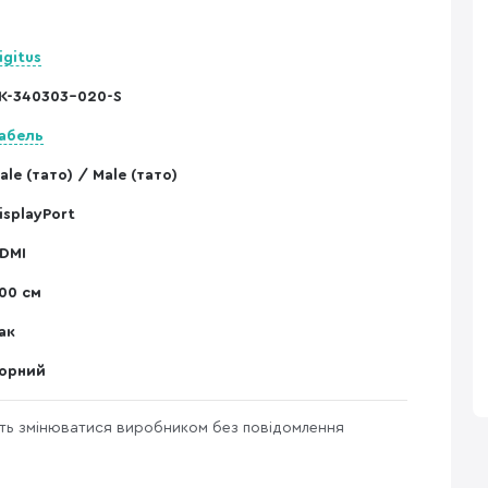
igitus
K-340303-020-S
абель
ale (тато) / Male (тато)
isplayPort
DMI
00 см
ак
орний
уть змінюватися виробником без повідомлення