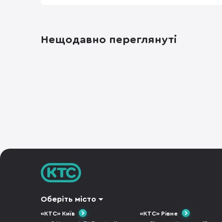
Нещодавно переглянуті
Оберіть місто
«КТС» Київ
«КТС» Рівне