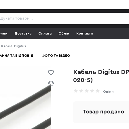
зини
Доставка
Оплата
Обмін
Контакти
Кабелі Digitus
АННЯ ТА ВІДПОВІДІ
ФОТО ТА ВІДЕО
Кабель Digitus D
020-S)
Оціни
Товар продано