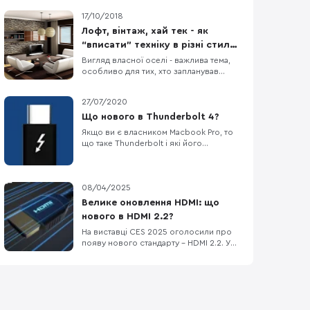
17/10/2018
Лофт, вінтаж, хай тек - як
“вписати” техніку в різні стилі
інтер’єру?
Вигляд власної оселі - важлива тема,
особливо для тих, хто запланував
ремонт чи купляє нове житло. У наших
реаліях, коли гострі обмеження
27/07/2020
бюджету диктують умови планування,
кожен намагається заощадити якомога
Що нового в Thunderbolt 4?
більше коштів. Звичайно, що на
Якщо ви є власником Macbook Pro, то
побутовій техніці, яка є одним із
що таке Thunderbolt і які його
основних функціональних ел
переваги вам давно відомо, але якщо
коротко відповісти на питання, що ж
це за технологія, то варто сказати, що
це спільна розробка компаній Apple та
08/04/2025
Intel. Цей інтерфейс “упакований” в
Велике оновлення HDMI: що
порт USB Type-C, але це зовсім не
нового в HDMI 2.2?
означає, що ус
На виставці CES 2025 оголосили про
появу нового стандарту – HDMI 2.2. У
цій статті розглянемо, що ж нового
принесе HDMI 2.2, кому це може бути
корисно та чому не всім варто
поспішати з оновленням. Що таке
HDMI 2.2? HDMI 2.2 – це наступний крок
у розвитку популярного стандарту,