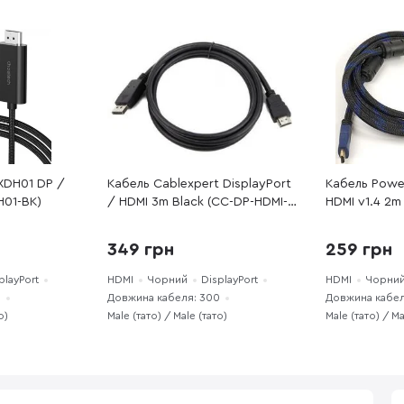
XDH01 DP /
Кабель Cablexpert DisplayPort
Кабель Powe
H01-BK)
/ HDMI 3m Black (CC-DP-HDMI-
HDMI v1.4 2m
3M)
(CA910243)
349 грн
259 грн
playPort
HDMI
Чорний
DisplayPort
HDMI
Чорний
0
Довжина кабеля: 300
Довжина кабел
о)
Male (тато) / Male (тато)
Male (тато) / Ma