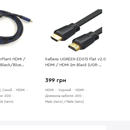
rPlant HDMI /
Кабель UGREEN ED015 Flat v2.0
 Black/Blue
HDMI / HDMI 2m Black (UGR-
70159)
399 грн
, Синій
HDMI
HDMI
Чорний
HDMI
я: 200
Довжина кабеля: 200
le (тато)
Male (тато) / Male (тато)