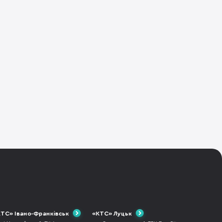
мета якого задовольн
ТС» Івано-Франківськ
«КТС» Луцьк