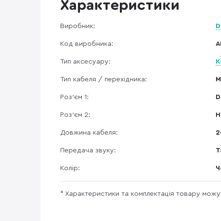
Характеристики
Виробник:
D
Код виробника:
A
Тип аксесуару:
К
Тип кабеля / перехідника:
M
Роз'єм 1:
D
Роз'єм 2:
H
Довжина кабеля:
2
Передача звуку:
Т
Колір:
Ч
* Характеристики та комплектація товару мож