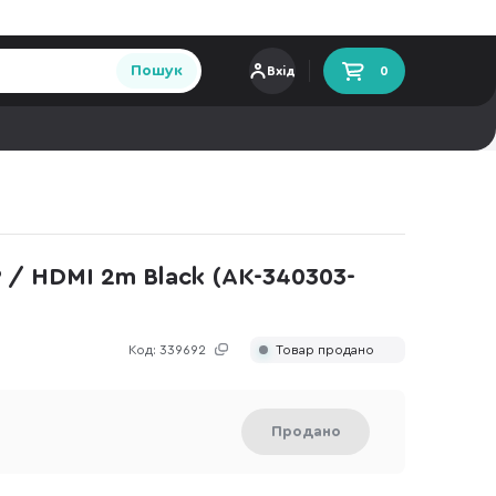
Пошук
Вхід
0
P / HDMI 2m Black (AK-340303-
Код:
339692
Товар продано
Продано