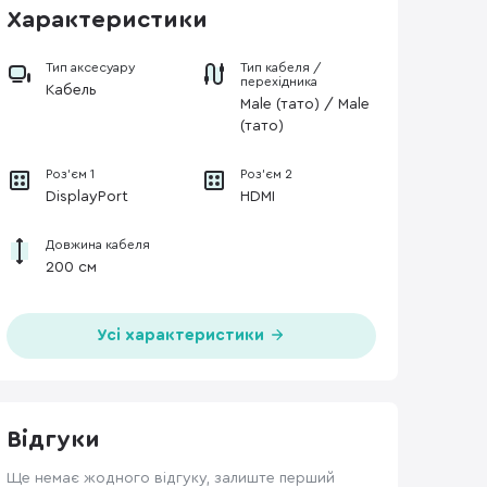
Характеристики
Тип аксесуару
Тип кабеля /
перехідника
Кабель
Male (тато) / Male
(тато)
Роз'єм 1
Роз'єм 2
DisplayPort
HDMI
Довжина кабеля
200 см
Усі характеристики
Відгуки
Ще немає жодного відгуку, залиште перший