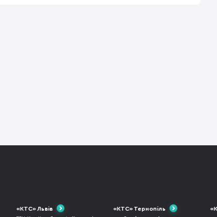
«КТС» Львів
«КТС» Тернопіль
«К