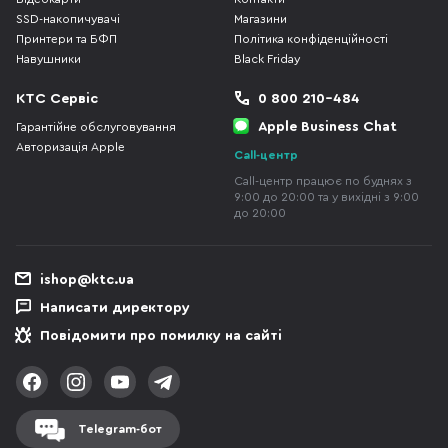
SSD-накопичувачі
Магазини
Принтери та БФП
Політика конфіденційності
Навушники
Black Friday
КТС Сервіс
0 800 210-484
Apple Business Chat
Гарантійне обслуговування
Авторизація Apple
Call-центр
Call-центр працює по буднях з
9:00 до 20:00 та у вихідні з 9:00
до 20:00
ishop@ktc.ua
Написати директору
Повідомити про помилку на сайті
Telegram-бот