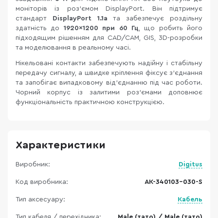
моніторів із роз'ємом DisplayPort. Він підтримує
стандарт
DisplayPort 1.1a
та забезпечує роздільну
здатність до
1920×1200 при 60 Гц
, що робить його
підходящим рішенням для CAD/CAM, GIS, 3D-розробки
та моделювання в реальному часі.
Нікельовані контакти забезпечують надійну і стабільну
передачу сигналу, а швидке кріплення фіксує з'єднання
та запобігає випадковому від'єднанню під час роботи.
Чорний корпус із залитими роз'ємами доповнює
функціональність практичною конструкцією.
Характеристики
Виробник:
Digitus
Код виробника:
AK-340103-030-S
Тип аксесуару:
Кабель
Тип кабеля / перехідника:
Male (тато) / Male (тато)