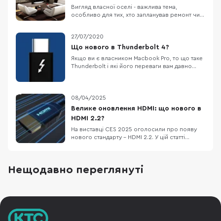
Вигляд власної оселі - важлива тема,
особливо для тих, хто запланував ремонт чи
купляє нове житло. У наших реаліях, коли
гострі обмеження бюджету диктують умови
27/07/2020
планування, кожен намагається заощадити
якомога більше коштів. Звичайно, що на
Що нового в Thunderbolt 4?
побутовій техніці, яка є одним із основних
Якщо ви є власником Macbook Pro, то що таке
функціональних ел
Thunderbolt і які його переваги вам давно
відомо, але якщо коротко відповісти на
питання, що ж це за технологія, то варто
сказати, що це спільна розробка компаній
Apple та Intel. Цей інтерфейс “упакований” в
08/04/2025
порт USB Type-C, але це зовсім не означає,
Велике оновлення HDMI: що нового в
що ус
HDMI 2.2?
На виставці CES 2025 оголосили про появу
нового стандарту – HDMI 2.2. У цій статті
розглянемо, що ж нового принесе HDMI 2.2,
кому це може бути корисно та чому не всім
варто поспішати з оновленням. Що таке HDMI
Нещодавно переглянуті
2.2? HDMI 2.2 – це наступний крок у розвитку
популярного стандарту, мета якого задовольн