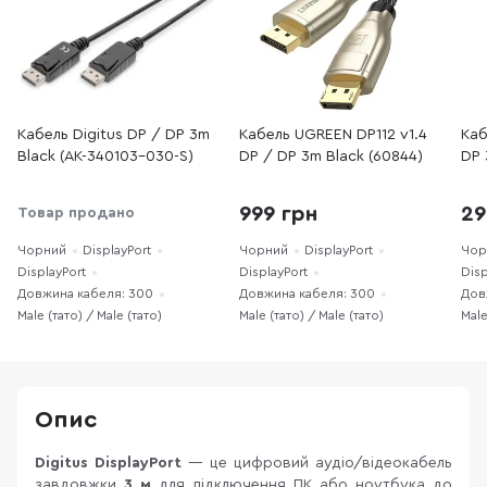
Кабель Digitus DP / DP 3m
Кабель UGREEN DP112 v1.4
Каб
Black (AK-340103-030-S)
DP / DP 3m Black (60844)
DP 
999 грн
29
Товар продано
Чорний
DisplayPort
Чорний
DisplayPort
Чор
DisplayPort
DisplayPort
Disp
Довжина кабеля: 300
Довжина кабеля: 300
Дов
Male (тато) / Male (тато)
Male (тато) / Male (тато)
Male
Опис
Digitus DisplayPort
— це цифровий аудіо/відеокабель
завдовжки
3 м
для підключення ПК або ноутбука до