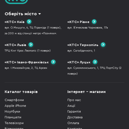
Оберіть місто
«КТС» Київ
«КТС» Рівне
вул. О.Мишуги, 4, ТЦ Піраміда (1 поверх),
вул. В`ячеслава Чорновола, 17а
за 200 м від станції метро «Позняки».
«КТС» Львів
«КТС» Тернопіль
ТРЦ Кінг Крос Леополіс (1 поверх)
вул. Сагайдачного, 1
«КТС» Івано-Франківськ
«КТС» Луцьк
вул. І.Миколайчука, 2, ТЦ Арсен
вул. Сухомлинського, 1, ТРЦ ПортCity (2
поверх)
Каталог товарів
Інтернет - магазин
Смартфони
Про нас
Apple iPhone
Акції
Ноутбуки
Гарантія
Планшети
Доставка
Телевізори
Оплата
Відеокарти
Контакти