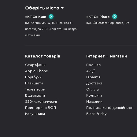
Оберіть місто
«КТС» Київ
«КТС» Рівне
вул. О.Мишуги, 4, ТЦ Піраміда (1
вул. В`ячеслава Чорновола, 17а
поверх), за 200 м від станції метро
«Позняки».
Каталог товарів
Інтернет - магазин
Смартфони
Про нас
Apple iPhone
Акції
Ноутбуки
Гарантія
Планшети
Доставка
Телевізори
Оплата
Відеокарти
Контакти
SSD-накопичувачі
Магазини
Принтери та БФП
Політика конфіденційності
Навушники
Black Friday