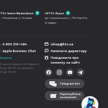
ТС» Івано-Франківськ
«КТС» Луцьк
л. І.Миколайчука, 2, ТЦ Арсен
вул. Сухомлинського, 1, ТРЦ ПортCity
(2 поверх)
0 800 210-484
ishop@ktc.ua
Apple Business Chat
Написати директору
Повідомити про
ll-центр
помилку на сайті
ll-центр працює по буднях з
00 до 20:00 та у вихідні з
00 до 20:00
Telegram-бот
Підписуйтесь
на знижки!