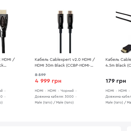
t HDMI /
Кабель Cablexpert v2.0 HDMI /
Кабель Cable
ck
HDMI 30m Black (CCBP-HDMI-
4.5m Black (
AOC-30M-02)
8 599
4 999 грн
179 грн
ий
HDMI
HDMI
Чорний
HDMI
HDMI
00
Довжина кабеля: 3000
Довжина кабел
о)
Male (тато) / Male (тато)
Male (тато) / Ma