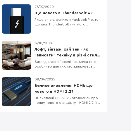
27/07/2020
Що нового в Thunderbolt 4?
Якщо ви є власником Macbook Pro, то
що таке Thunderbolt і які його
переваги вам давно відомо, але якщо
коротко відповісти на питання, що ж
це за технологія, то варто сказати, що
це спільна розробка компаній Apple та
17/10/2018
Intel. Цей інтерфейс “упакований” в
Лофт, вінтаж, хай тек - як
порт USB Type-C, але це зовсім не
“вписати” техніку в різні стилі
означає, що ус
інтер’єру?
Вигляд власної оселі - важлива тема,
особливо для тих, хто запланував
ремонт чи купляє нове житло. У наших
реаліях, коли гострі обмеження
08/04/2025
бюджету диктують умови планування,
кожен намагається заощадити якомога
Велике оновлення HDMI: що
більше коштів. Звичайно, що на
нового в HDMI 2.2?
побутовій техніці, яка є одним із
На виставці CES 2025 оголосили про
основних функціональних ел
появу нового стандарту – HDMI 2.2. У
цій статті розглянемо, що ж нового
принесе HDMI 2.2, кому це може бути
корисно та чому не всім варто
поспішати з оновленням. Що таке
HDMI 2.2? HDMI 2.2 – це наступний крок
у розвитку популярного стандарту,