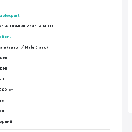
ablexpert
CBP-HDMI8K-AOC-30M-EU
абель
ale (тато) / Male (тато)
DMI
DMI
2.1
000 см
ак
ак
орний