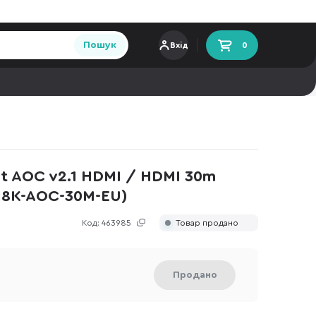
Пошук
Вхід
0
t AOC v2.1 HDMI / HDMI 30m
I8K-AOC-30M-EU)
Код:
463985
Товар продано
Продано