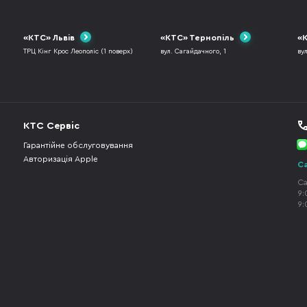
«КТС» Львів
«КТС» Тернопіль
«К
ТРЦ Кінг Крос Леополіс (1 поверх)
вул. Сагайдачного, 1
ву
КТС Сервіс
Гарантійне обслуговування
Авторизація Apple
Ca
Ca
9:
9: