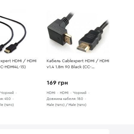
xpert HDMI / HDMI
Кабель Cablexpert HDMI / HDMI
CC-HDMI4L-15)
v1.4 1.8m 90 Black (СС-
HDMI490-6)
169 грн
Чорний
HDMI
HDMI
Чорний
я: 450
Довжина кабеля: 180
le (тато)
Male (тато) / Male (тато)