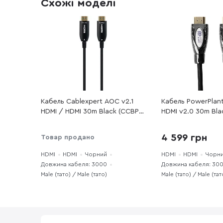
Схожі моделі
Кабель Cablexpert AOC v2.1
Кабель PowerPlan
HDMI / HDMI 30m Black (CCBP-
HDMI v2.0 30m Bla
HDMI8K-AOC-30M-EU)
(KD00AS1297)
4 599 грн
Товар продано
HDMI
HDMI
Чорний
HDMI
HDMI
Чорн
Довжина кабеля: 3000
Довжина кабеля: 30
Male (тато) / Male (тато)
Male (тато) / Male (тат