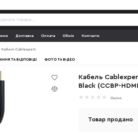
зини
Доставка
Оплата
Обмін
Контакти
Кабелі Cablexpert
АННЯ ТА ВІДПОВІДІ
ФОТО ТА ВІДЕО
Кабель Cablexper
Black (CCBP-HDM
Оціни
Товар продано