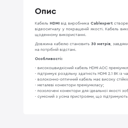
Опис
Кабель
HDMI
від виробника
Cablexpert
створе
відеосигналу у покращеній якості. Кабель ви
щоденному використанні.
Довжина кабелю становить
30 метрів
, завдяк
на потрібній відстані.
Особливості:
- високошвидкісний кабель HDMI AOC преміумкла
- підтримує роздільну здатність HDMI 2.1 8K із ч
- волоконно-оптичний кабель має високу стійкіс
- металеві конектори преміумкласу;
- позолочені конектори для ідеальної якості з
- сумісний з усіма пристроями, що підтримують