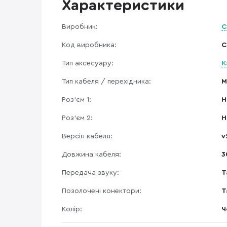
Характеристики
Виробник:
C
Код виробника:
C
Тип аксесуару:
К
Тип кабеля / перехідника:
M
Роз'єм 1:
H
Роз'єм 2:
H
Версія кабеля:
v
Довжина кабеля:
3
Передача звуку:
Т
Позолочені конектори:
Т
Колір:
Ч