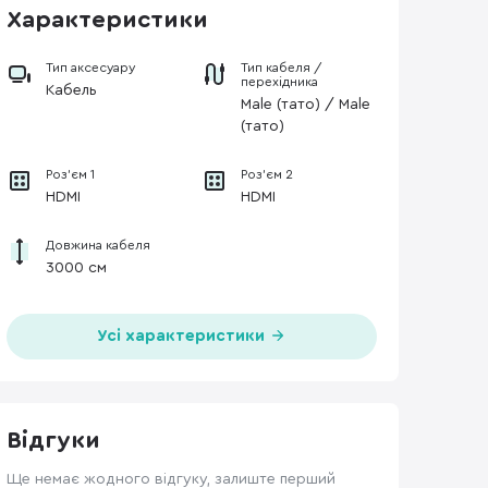
Характеристики
Тип аксесуару
Тип кабеля /
перехідника
Кабель
Male (тато) / Male
(тато)
Роз'єм 1
Роз'єм 2
HDMI
HDMI
Довжина кабеля
3000 см
Усі характеристики
Відгуки
Ще немає жодного відгуку, залиште перший