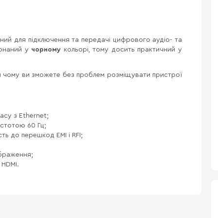
ний для підключення та передачі цифрового аудіо- та
конаний у
чорному
кольорі, тому досить практичний у
и чому ви зможете без проблем розміщувати пристрої
су з Ethernet;
астотою 60 Гц;
ть до перешкод EMI і RFI;
ображення;
 HDMI.