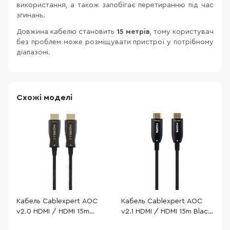
використання, а також запобігає перетиранню під час
згинань.
Довжина кабелю становить
15 метрів
, тому користувач
без проблем може розміщувати пристрої у потрібному
діапазоні.
Схожі моделі
Кабель Cablexpert AOC
Кабель Cablexpert AOC
К
v2.0 HDMI / HDMI 15m
v2.1 HDMI / HDMI 15m Black
v
Black (CCBP-HDMI-AOC-
(CCBP-HDMI8K-AOC-15M-