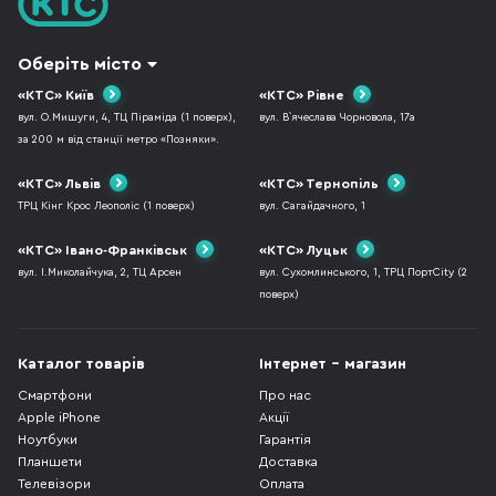
Оберіть місто
«КТС» Київ
«КТС» Рівне
вул. О.Мишуги, 4, ТЦ Піраміда (1 поверх),
вул. В`ячеслава Чорновола, 17а
за 200 м від станції метро «Позняки».
«КТС» Львів
«КТС» Тернопіль
ТРЦ Кінг Крос Леополіс (1 поверх)
вул. Сагайдачного, 1
«КТС» Івано-Франківськ
«КТС» Луцьк
вул. І.Миколайчука, 2, ТЦ Арсен
вул. Сухомлинського, 1, ТРЦ ПортCity (2
поверх)
Каталог товарів
Інтернет - магазин
Смартфони
Про нас
Apple iPhone
Акції
Ноутбуки
Гарантія
Планшети
Доставка
Телевізори
Оплата