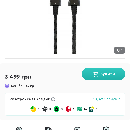
1/3
Купити
3 499 грн
Кешбек
34 грн
Розстрочка та кредит
Від
428
грн/міс
3
3
3
3
14
3