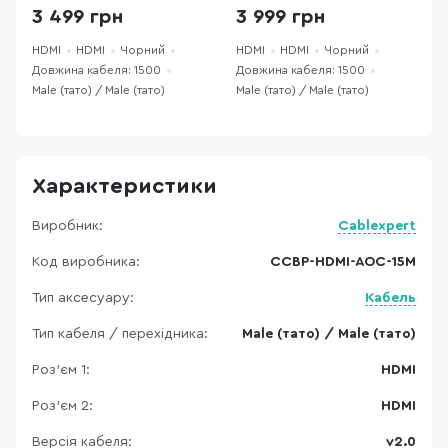
15M)
EU)
3 499 грн
3 999 грн
HDMI
HDMI
Чорний
HDMI
HDMI
Чорний
H
Довжина кабеля: 1500
Довжина кабеля: 1500
Д
Male (тато) / Male (тато)
Male (тато) / Male (тато)
M
Характеристики
Виробник:
Cablexpert
Код виробника:
CCBP-HDMI-AOC-15M
Тип аксесуару:
Кабель
Тип кабеля / перехідника:
Male (тато) / Male (тато)
Роз'єм 1:
HDMI
Роз'єм 2:
HDMI
Версія кабеля:
v2.0