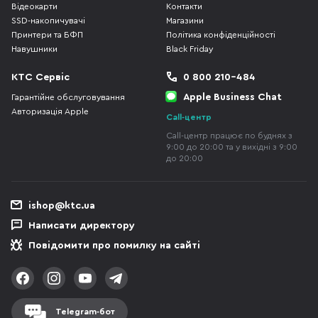
Відеокарти
Контакти
SSD-накопичувачі
Магазини
Принтери та БФП
Політика конфіденційності
Навушники
Black Friday
КТС Сервіс
0 800 210-484
Apple Business Chat
Гарантійне обслуговування
Авторизація Apple
Call-центр
Call-центр працює по буднях з
9:00 до 20:00 та у вихідні з 9:00
до 20:00
ishop@ktc.ua
Написати директору
Повідомити про помилку на сайті
Telegram-бот