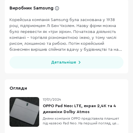
Виробник Samsung
Корейська компанія Samsung була заснована у 1938
році, підприємцем Лі Бен Чхолем. Назву фірми можна
було перевести як «три зірки». Початкова діяльність
компанії – торгівля різноманітною їжею, у тому числі
рисом, локшиною та рибою. Потім корейський
бізнесмен вирішив спіймати вдачу у будівництві та на...
Детальніше
Огляди
17/01/2024
OPPO Pad Neo: LTE, екран 2,4К та 4
динаміки Dolby Atmos
Днями компанія OPPO представила планшет
під назвою Pad Neo. На перший погляд, це
черговий пристрій з доволі звичним для
цього сегменту дизайном, однак в процесі