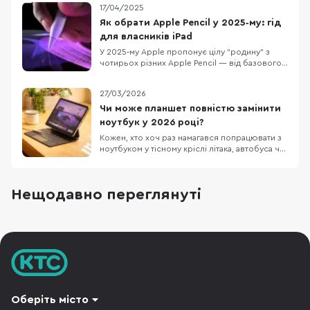
17/04/2025
огляду ми виявили достатньо фішок, які
точно здивують вас. ДИЗАЙН Pad Neo, як і
Як обрати Apple Pencil у 2025‑му: гід
личить для планшета в 2024 році, має
для власників iPad
симетричні рамки нав
У 2025‑му Apple пропонує цілу “родину” з
чотирьох різних Apple Pencil — від базового
USB‑C до топового Pencil Pro з вібровідгуком
та жестом-стисканням. На перший погляд усі
27/03/2026
вони схожі, але різняться інтерфейсами
заряджання, набором жестів і, головне,
Чи може планшет повністю замінити
списком сумісних iPad. Тож перед покупкою
ноутбук у 2026 році?
варто
Кожен, хто хоч раз намагався попрацювати з
ноутбуком у тісному кріслі літака, автобуса чи
в заповненому кафе, знає цей біль. Масивний
пристрій, який швидко розряджається,
габаритний блок живлення та постійна
Нещодавно переглянуті
нестача місця. Саме тому все більше
фрилансерів, студентів та людей у
відрядженнях замислюют
Оберіть місто