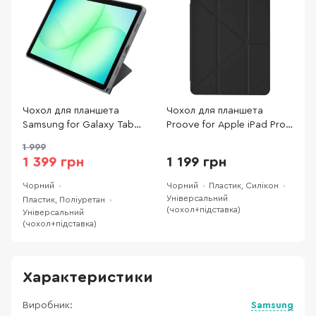
Чохол для планшета
Чохол для планшета
Ч
Samsung for Galaxy Tab
Proove for Apple iPad Pro
A
A11 Plus - Book Cover Black
11 2024/2025 - Solid Case
1
1 999
(EF-BX230PBEGWW)
Black (PCSCIDPR1102)
P
1 399 грн
1 199 грн
Чорний
Чорний
Пластик, Силікон
Ч
Універсальний
Пластик, Поліуретан
П
(чохол+підставка)
Універсальний
У
(чохол+підставка)
(
Характеристики
Виробник:
Samsung