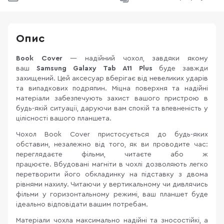
Опис
Book Cover
— надійний чохол, завдяки якому
ваш
Samsung Galaxy Tab A11 Plus
буде завжди
захищений. Цей аксесуар вберігає від невеликих ударів
та випадкових подряпин. Міцна поверхня та надійні
матеріали забезпечують захист вашого пристрою в
будь-якій ситуації, даруючи вам спокій та впевненість у
цілісності вашого планшета.
Чохол Book Cover пристосується до будь-яких
обставин, незалежно від того, як ви проводите час:
переглядаєте фільми, читаєте або ж
працюєте. Вбудовані магніти в чохлі дозволяють легко
перетворити його обкладинку на підставку з двома
рівнями нахилу. Читаючи у вертикальному чи дивлячись
фільми у горизонтальному режимі, ваш планшет буде
ідеально відповідати вашим потребам.
Матеріали чохла максимально надійні та зносостійкі, а