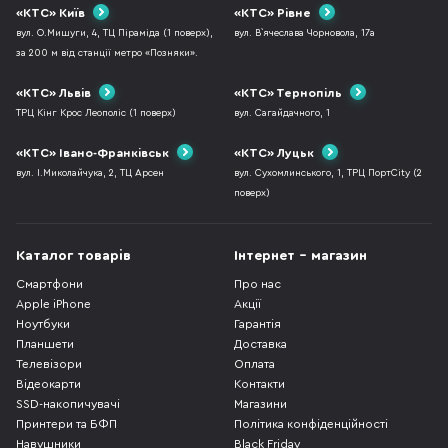
«КТС» Київ
«КТС» Рівне
вул. О.Мишуги, 4, ТЦ Піраміда (1 поверх),
вул. В`ячеслава Чорновола, 17а
за 200 м від станції метро «Позняки».
«КТС» Львів
«КТС» Тернопіль
ТРЦ Кінг Крос Леополіс (1 поверх)
вул. Сагайдачного, 1
«КТС» Івано-Франківськ
«КТС» Луцьк
вул. І.Миколайчука, 2, ТЦ Арсен
вул. Сухомлинського, 1, ТРЦ ПортCity (2
поверх)
Каталог товарів
Інтернет - магазин
Смартфони
Про нас
Apple iPhone
Акції
Ноутбуки
Гарантія
Планшети
Доставка
Телевізори
Оплата
Відеокарти
Контакти
SSD-накопичувачі
Магазини
Принтери та БФП
Політика конфіденційності
Навушники
Black Friday