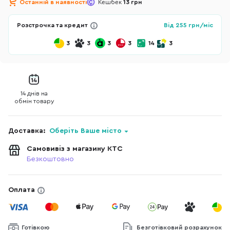
Останній в наявності
Кешбек
13 грн
Розстрочка та кредит
Від
255
грн/міс
3
3
3
3
14
3
14 днів на
обмін товару
Доставка:
Оберіть Ваше місто
Самовивіз з магазину КТС
Безкоштовно
Оплата
Готівкою
Безготівковий розрахунок