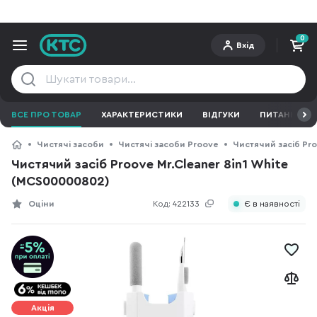
0
Вхід
ВСЕ ПРО ТОВАР
ХАРАКТЕРИСТИКИ
ВІДГУКИ
ПИТАННЯ ТА 
Чистячі засоби
Чистячі засоби Proove
Чистячий засіб Pro
Чистячий засіб Proove Mr.Cleaner 8in1 White
(MCS00000802)
Оціни
Код:
422133
Є в наявності
Акція