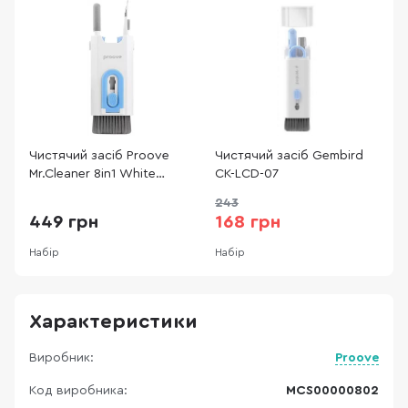
Чистячий засіб Proove
Чистячий засіб Gembird
Ч
Mr.Cleaner 8in1 White
CK-LCD-07
R
(MCS00000802)
243
449 грн
168 грн
Набір
Набір
Н
Характеристики
Виробник:
Proove
Код виробника:
MCS00000802