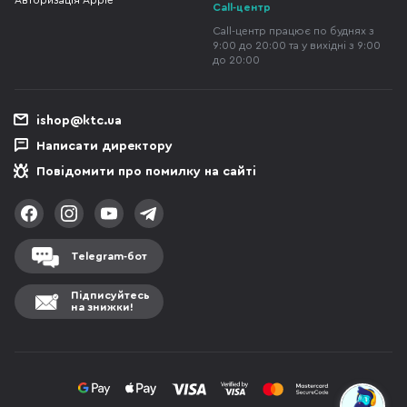
Авторизація Apple
Call-центр
Call-центр працює по буднях з
9:00 до 20:00 та у вихідні з 9:00
до 20:00
ishop@ktc.ua
Написати директору
Повідомити про помилку на сайті
Telegram-бот
Підписуйтесь
на знижки!