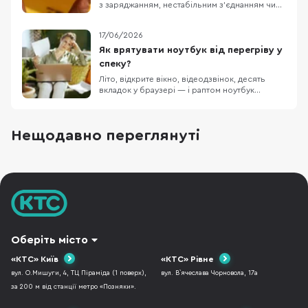
з заряджанням, нестабільним з’єднанням чи
нагріванням. Добра новина в тому, що
більшість випадків вирішується простою
17/06/2026
чисткою. Нижче є покрокова інструкція та
типові помилки, яких варто уникати, якщо ви
Як врятувати ноутбук від перегріву у
хочете очистити порт. Очищення порту 1.
спеку?
Підготовка Дл
Літо, відкрите вікно, відеодзвінок, десять
вкладок у браузері — і раптом ноутбук
починає гудіти так, ніби зараз злетить. Корпус
гарячий, курсор смикається, гра втрачає FPS,
а простий дзвінок у Zoom уже схожий на
Нещодавно переглянуті
випробування нервів. І це не тільки про
дискомфорт. Коли перегрівається ноутбук,
він мож
Оберіть місто
«КТС» Київ
«КТС» Рівне
вул. О.Мишуги, 4, ТЦ Піраміда (1 поверх),
вул. В`ячеслава Чорновола, 17а
за 200 м від станції метро «Позняки».