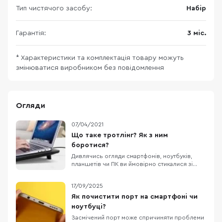
Тип чистячого засобу:
Набір
Гарантія:
3 міс.
* Характеристики та комплектація товару можуть
змінюватися виробником без повідомлення
Огляди
07/04/2021
Що таке тротлінг? Як з ним
боротися?
Дивлячись огляди смартфонів, ноутбуків,
планшетів чи ПК ви ймовірно стикалися зі
словом “тротлінг”. Що воно означає? Чи
можна його позбутися і які способи для
17/09/2025
цього існують розкажемо далі у статті. 3
товарів Великий блок Що таке тротлінг?
Як почистити порт на смартфоні чи
Тротлінг — (англ. throttling) це механізм, який
ноутбуці?
захищає п
Засмічений порт може спричиняти проблеми