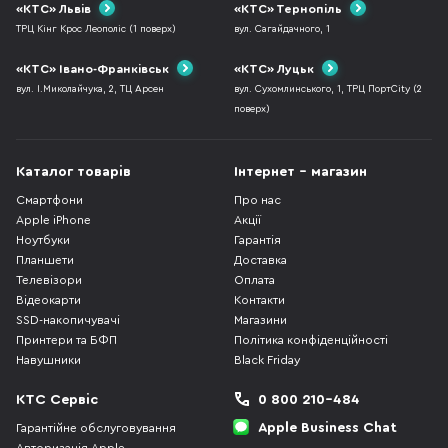
«КТС» Львів
«КТС» Тернопіль
ТРЦ Кінг Крос Леополіс (1 поверх)
вул. Сагайдачного, 1
«КТС» Івано-Франківськ
«КТС» Луцьк
вул. І.Миколайчука, 2, ТЦ Арсен
вул. Сухомлинського, 1, ТРЦ ПортCity (2
поверх)
Каталог товарів
Інтернет - магазин
Смартфони
Про нас
Apple iPhone
Акції
Ноутбуки
Гарантія
Планшети
Доставка
Телевізори
Оплата
Відеокарти
Контакти
SSD-накопичувачі
Магазини
Принтери та БФП
Політика конфіденційності
Навушники
Black Friday
КТС Сервіс
0 800 210-484
Apple Business Chat
Гарантійне обслуговування