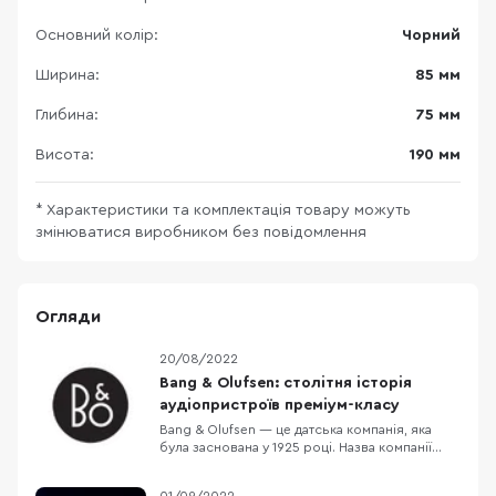
Основний колір:
Чорний
Ширина:
85 мм
Глибина:
75 мм
Висота:
190 мм
* Характеристики та комплектація товару можуть
змінюватися виробником без повідомлення
Огляди
20/08/2022
Bang & Olufsen: столітня історія
аудіопристроїв преміум-класу
Bang & Olufsen — це датська компанія, яка
була заснована у 1925 році. Назва компанії
сформувалася з прізвищ двох засновників,
якими стали Пітер Банг та Свен Олуфсен. Від