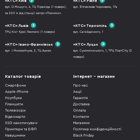
«КТС» Київ
«КТС» Рівне
вул. О.Мишуги, 4, ТЦ Піраміда (1 поверх),
вул. В`ячеслава Чорновола, 17а
за 200 м від станції метро «Позняки».
«КТС» Львів
«КТС» Тернопіль
ТРЦ Кінг Крос Леополіс (1 поверх)
вул. Сагайдачного, 1
«КТС» Івано-Франківськ
«КТС» Луцьк
вул. І.Миколайчука, 2, ТЦ Арсен
вул. Сухомлинського, 1, ТРЦ ПортCity (2
поверх)
Каталог товарів
Інтернет - магазин
Смартфони
Про нас
Apple iPhone
Акції
Ноутбуки
Гарантія
Планшети
Доставка
Телевізори
Оплата
Відеокарти
Контакти
SSD-накопичувачі
Магазини
Принтери та БФП
Політика конфіденційності
Навушники
Black Friday