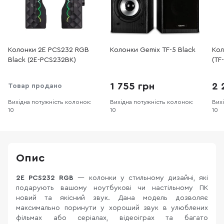
Колонки 2E PCS232 RGB
Колонки Gemix TF-5 Black
Кол
Black (2E-PCS232BK)
(TF
1 755 грн
2 
Товар продано
Вихідна потужність колонок:
Вихідна потужність колонок:
Вих
10
10
10
Опис
2E PCS232 RGB
— колонки у стильному дизайні, які
подарують вашому ноутбукові чи настільному ПК
новий та якісний звук. Дана модель дозволяє
максимально поринути у хороший звук в улюблених
фільмах або серіалах, відеоіграх та багато