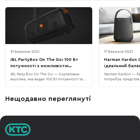
31 Березня 2021
17 Березня 2021
JBL PartyBox On The Go: 100 Вт
Harman Kardon C
потужності з можливістю
ідеальний бала
підключення мікрофона та гітари
портативністю 
JBL Party Box On The Go — портативна
Harman Kardon — бр
акустика, яка видає 100 Вт потужності та
потребує представ
ідеально підходить для виходів на
ними познайомилис
природу і атмосферних зустрічей друзів.
на вашому ноутбуці
В комплекті є радіомікрофон, а також ви
Harman Kardon” або
Нещодавно переглянуті
можете підключити до колонки
напис побачили на 
електрогітару чи акустичну зі
свого авто. Harman
звукознімачем. Колонка була
компанія Samsung. 
представлена ще на по
бренд у