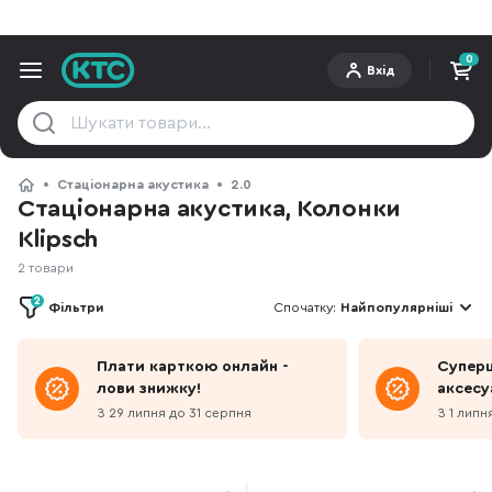
0
Вхід
Стаціонарна акустика
2.0
Стаціонарна акустика, Колонки
Klipsch
2 товари
2
Фільтри
Спочатку:
Найпопулярніші
Плати карткою онлайн -
Суперц
лови знижку!
аксесу
З 29 липня до 31 серпня
З 1 липн