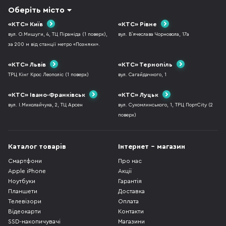
Оберіть місто
«КТС» Київ
«КТС» Рівне
вул. О.Мишуги, 4, ТЦ Піраміда (1 поверх),
вул. В`ячеслава Чорновола, 17а
за 200 м від станції метро «Позняки».
«КТС» Львів
«КТС» Тернопіль
ТРЦ Кінг Крос Леополіс (1 поверх)
вул. Сагайдачного, 1
«КТС» Івано-Франківськ
«КТС» Луцьк
вул. І.Миколайчука, 2, ТЦ Арсен
вул. Сухомлинського, 1, ТРЦ ПортCity (2
поверх)
Каталог товарів
Інтернет - магазин
Смартфони
Про нас
Apple iPhone
Акції
Ноутбуки
Гарантія
Планшети
Доставка
Телевізори
Оплата
Відеокарти
Контакти
SSD-накопичувачі
Магазини